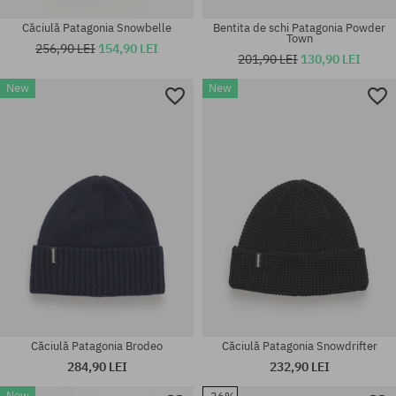
Căciulă Patagonia Snowbelle
Bentita de schi Patagonia Powder
Town
256,90 LEI
154,90 LEI
201,90 LEI
130,90 LEI
New
New
mărime universală
mărime universală
Căciulă Patagonia Brodeo
Căciulă Patagonia Snowdrifter
284,90 LEI
232,90 LEI
New