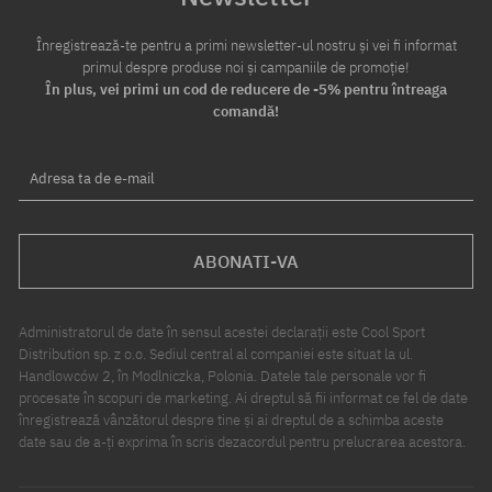
Înregistrează-te pentru a primi newsletter-ul nostru și vei fi informat
primul despre produse noi și campaniile de promoție!
În plus, vei primi un cod de reducere de -5% pentru întreaga
comandă!
Adresa ta de e-mail
ABONATI-VA
Administratorul de date în sensul acestei declarații este Cool Sport
Distribution sp. z o.o. Sediul central al companiei este situat la ul.
Handlowców 2, în Modlniczka, Polonia. Datele tale personale vor fi
procesate în scopuri de marketing. Ai dreptul să fii informat ce fel de date
înregistrează vânzătorul despre tine și ai dreptul de a schimba aceste
date sau de a-ți exprima în scris dezacordul pentru prelucrarea acestora.