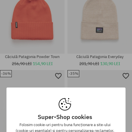
Căciulă Patagonia Powder Town
Căciulă Patagonia Everyday
256,90 LEI
154,90 LEI
201,90 LEI
130,90 LEI
-36%
-35%
mărime universală
mărime universală
Super-Shop cookies
Folosim cookie-uri pentru buna funcționare a site-ului
(cookie-uri esențiale) și pentru personalizarea reclamelor,