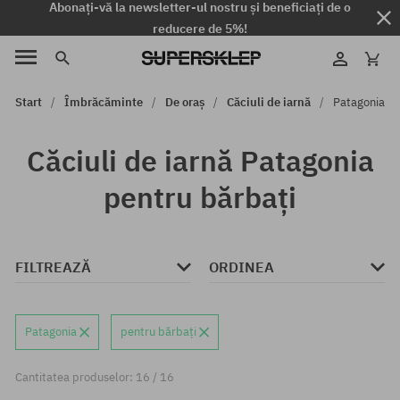
Abonați-vă la newsletter-ul nostru și beneficiați de o
reducere de 5%!
Start
Îmbrăcăminte
De oraș
Căciuli de iarnă
Patagonia
Căciuli de iarnă Patagonia
pentru bărbați
FILTREAZĂ
ORDINEA
Patagonia
pentru bărbați
Cantitatea produselor: 16 / 16