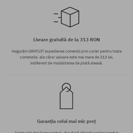
mărime universală
mărime universală
Livrare gratuită de la 313 RON
Asigurăm GRATUIT expedierea comenzii prin curier pentru toate
comenzile, ale căror valoare este mai mare de 313 lei,
indiferent de modalitatea de plată aleasă.
Garanția celui mai mic preț
Avem cele mai bune prețuri, dar dacă găsești același produs