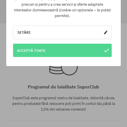
precum și pentru a crea servicii și oferte adaptate
intereselor dumneavoastră (cookie-uri opționale – le puteți
permite).
Căciulă Patagonia Snowdrifter
Căciulă Patagonia Fishermans
Rolled
SETĂRI
225,90 LEI
142,90 LEI
201,90 LEI
130,90 LEI
ACCEPTĂ TOATE
mărime universală
mărime universală
Programul de loialitate SuperClub
SuperClub este programul nostru de loialitate, datorită căruia
pentru produsele fără reducere poți primi în contul tău până la
12% din valoarea comenzii!