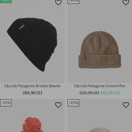
-36%
mărime universală
mărime universală
Căciulă Patagonia Brodeo Beanie
Căciulă Patagonia Snowdrifter
284,90 LEI
225,90 LEI
142,90 LEI
-39%
-35%
mărime universală
mărime universală