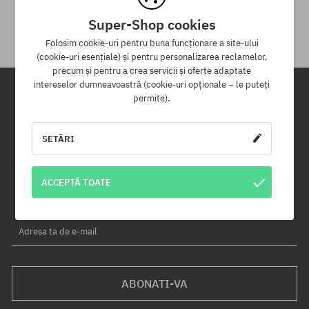
primirii.
Super-Shop cookies
Folosim cookie-uri pentru buna funcționare a site-ului
(cookie-uri esențiale) și pentru personalizarea reclamelor,
precum și pentru a crea servicii și oferte adaptate
intereselor dumneavoastră (cookie-uri opționale – le puteți
permite).
Newsletter
SETĂRI
Înregistrează-te pentru a primi newsletter-ul nostru și vei fi informat
primul despre produse noi și campaniile de promoție!
În plus, vei primi un cod de reducere de -5% pentru întreaga
ACCEPTĂ TOATE
comandă!
Adresa ta de e-mail
ABONATI-VA