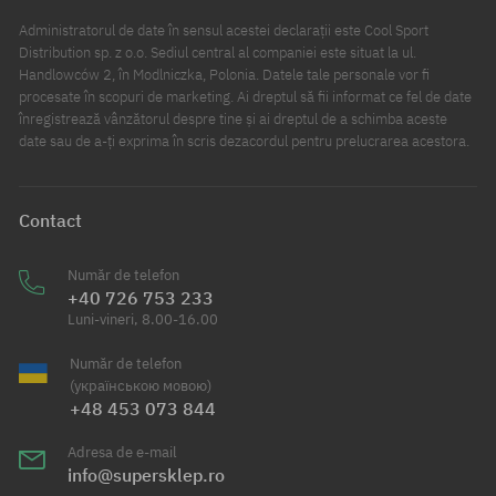
Administratorul de date în sensul acestei declarații este Cool Sport
Distribution sp. z o.o. Sediul central al companiei este situat la ul.
Handlowców 2, în Modlniczka, Polonia. Datele tale personale vor fi
procesate în scopuri de marketing. Ai dreptul să fii informat ce fel de date
înregistrează vânzătorul despre tine și ai dreptul de a schimba aceste
date sau de a-ți exprima în scris dezacordul pentru prelucrarea acestora.
Contact
Număr de telefon
+40 726 753 233
Luni-vineri, 8.00-16.00
Număr de telefon
(українською мовою)
+48 453 073 844
Adresa de e-mail
info@supersklep.ro