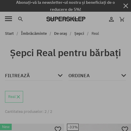
Abonați-vă la newsletter-ul nostru și beneficiați de o
reducere de 5%!
Start
Îmbrăcăminte
De oraș
Șepci
Real
Șepci Real pentru bărbați
FILTREAZĂ
ORDINEA
Real
Cantitatea produselor: 2 / 2
New
-33%