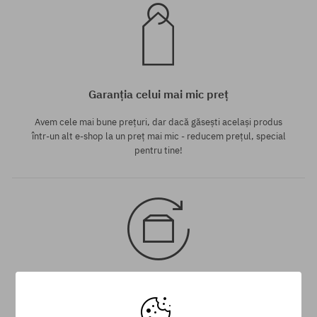
Garanția celui mai mic preț
Avem cele mai bune prețuri, dar dacă găsești același produs
într-un alt e-shop la un preț mai mic - reducem prețul, special
pentru tine!
30 zile pentru returnarea mărfii
Pentru returnarea produsului ai la dispoziție 30 zile de la data