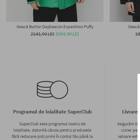
Geacă Burton Daybeacon Expedition Puffy
Geacă
2141,90 LEI
1094,90 LEI
18
Programul de loialitate SuperClub
Livrare
SuperClub este programul nostru de
Asigurăm GR
loialitate, datorită căruia pentru produsele
curier pen
fără reducere poți primi în contul tău până la
valoare este