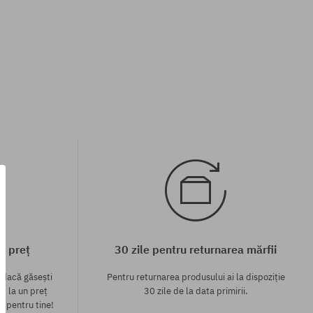
c preț
30 zile pentru returnarea mărfii
 dacă găsești
Pentru returnarea produsului ai la dispoziție
p la un preț
30 zile de la data primirii.
l pentru tine!