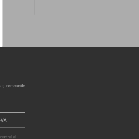
i și campaniile
-VA
central al