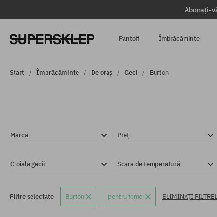
Abonați-vă
Pantofi
Îmbrăcăminte
Start
Îmbrăcăminte
De oraș
Geci
Burton
Marca
Preț
Croiala gecii
Scara de temperatură
Filtre selectate
Burton
pentru femei
ELIMINAȚI FILTRE