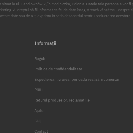
 situat la ul. Handlowców 2, în Modlniczka, Polonia. Datele tale personale vor fi 
eting. Ai dreptul să fii informat ce fel de date înregistrează vânzătorul despre ti
ceste date sau de a-ți exprima în scris dezacordul pentru prelucrarea acestora.
Informații
Reguli
Politica de confidențialitate
Expedierea, livrarea, perioada realizării comenzii
Plăți
Returul produselor, reclamațiile
Ajutor
FAQ
Contact