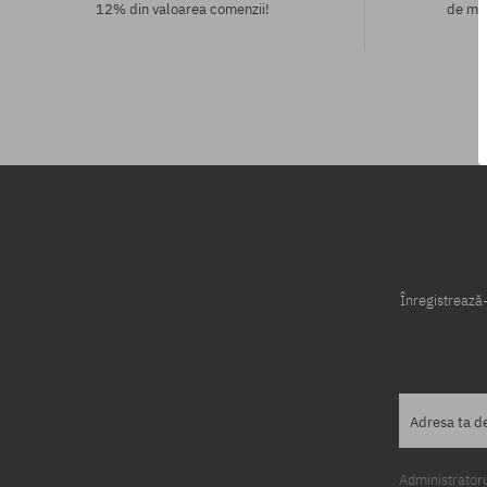
12% din valoarea comenzii!
de mod
Mărimi existente:
Mărimi existen
L; XL
S; M; L
Înregistrează-
Adresa ta d
Administratorul