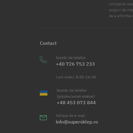
companiei este
scopuri de mark
de a schimba a
Contact
Număr de telefon
+40 726 753 233
Luni-vineri, 8.00-16.00
Număr de telefon
(українською мовою)
+48 453 073 844
Adresa de e-mail
info@supersklep.ro