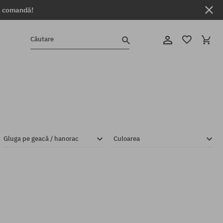
ga comandă!
Căutare
Gluga pe geacă / hanorac
Culoarea