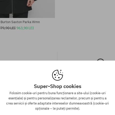
 Burton Saxton Parka Wmn
79,90 LEI
963,90 LEI
Super-Shop cookies
 gratuită de la 313 RON
Garanția celui mai mi
Folosim cookie-uri pentru buna funcționare a site-ului (cookie-uri
esențiale) și pentru personalizarea reclamelor, precum și pentru a
ATUIT expedierea comenzii prin
Avem cele mai bune prețuri, dar
crea servicii și oferte adaptate intereselor dumneavoastră (cookie-uri
tru toate comenzile, ale căror
același produs într-un alt e-sho
opționale – le puteți permite).
 mai mare de 313 lei, indiferent
mai mic - reducem prețul, specia