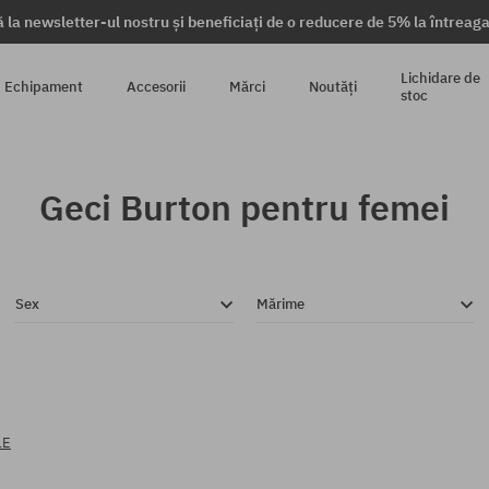
 la newsletter-ul nostru și beneficiați de o reducere de 5% la întrea
Lichidare de
Echipament
Accesorii
Mărci
Noutăți
stoc
Geci Burton pentru femei
Sex
Mărime
LE