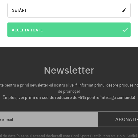
alitatea de plată aleasă.
SETĂRI
te:
ACCEPTĂ TOATE
Newsletter
te pentru a primi newsletter-ul nostru și vei fi informat primul despre produse no
de promoție!
În plus, vei primi un cod de reducere de -5% pentru întreaga comandă!
ABONATI
e e-mail
 de date în sensul acestei declarații este Cool Sport Distribution sp. z o.o. Sediul 