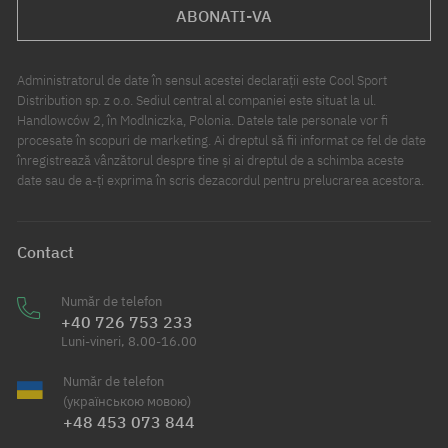
ABONATI-VA
Administratorul de date în sensul acestei declarații este Cool Sport
Distribution sp. z o.o. Sediul central al companiei este situat la ul.
Handlowców 2, în Modlniczka, Polonia. Datele tale personale vor fi
procesate în scopuri de marketing. Ai dreptul să fii informat ce fel de date
înregistrează vânzătorul despre tine și ai dreptul de a schimba aceste
date sau de a-ți exprima în scris dezacordul pentru prelucrarea acestora.
Contact
Număr de telefon
+40 726 753 233
Luni-vineri, 8.00-16.00
Număr de telefon
(українською мовою)
+48 453 073 844