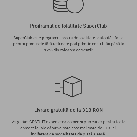
Programul de loialitate SuperClub
SuperClub este programul nostru de loialitate, datorită căruia
pentru produsele fără reducere poți primi în contul tău până la
12% din valoarea comenzii!
Mărimi existente:
S; M; L; XL
Livrare gratuită de la 313 RON
Asigurăm GRATUIT expedierea comenzii prin curier pentru toate
comenzile, ale căror valoare este mai mare de 313 lei,
indiferent de modalitatea de plată aleasă.