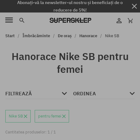
Abonați-vă la newsletter-ul nostru și beneficiați de o
reducere de 5%!
Start
Îmbrăcăminte
De oraș
Hanorace
Nike SB
Hanorace Nike SB pentru
femei
FILTREAZĂ
ORDINEA
Nike SB
pentru femei
Cantitatea produselor: 1 / 1