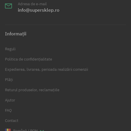
Adresa de e-mail
info@supersklep.ro
Informații
Reguli
Politica de confidențialitate
Expedierea, livrarea, perioada realizării comenzii
Plăți
Returul produselor, reclamațiile
Ajutor
FAQ
Contact
Română / RON