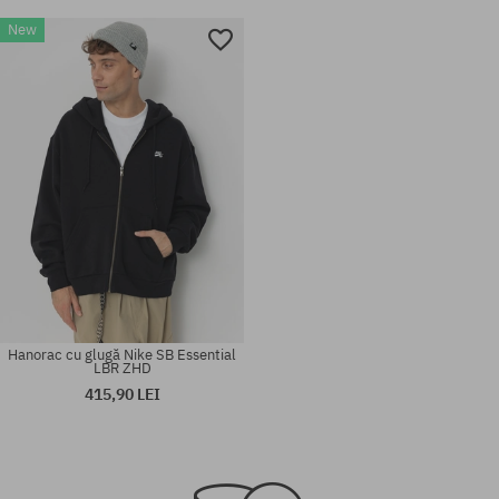
New
Hanorac cu glugă Nike SB Essential
LBR ZHD
415,90 LEI