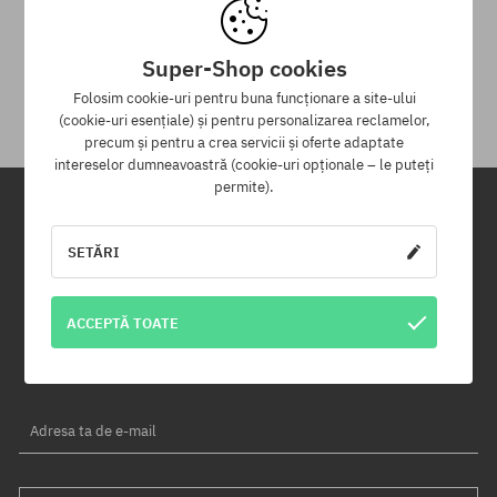
30 zile pentru returnarea mărfii
Pentru returnarea produsului ai la dispoziție 30 zile de la data
Super-Shop cookies
primirii.
Folosim cookie-uri pentru buna funcționare a site-ului
(cookie-uri esențiale) și pentru personalizarea reclamelor,
precum și pentru a crea servicii și oferte adaptate
intereselor dumneavoastră (cookie-uri opționale – le puteți
permite).
Newsletter
SETĂRI
Înregistrează-te pentru a primi newsletter-ul nostru și vei fi informat
primul despre produse noi și campaniile de promoție!
ACCEPTĂ TOATE
În plus, vei primi un cod de reducere de -5% pentru întreaga
comandă!
Adresa ta de e-mail