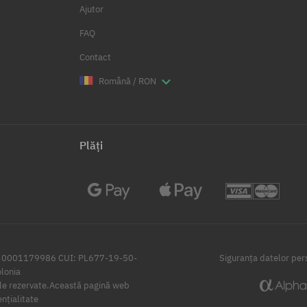
Ajutor
FAQ
Contact
Română / RON
Plăți
i: 0001179986 CUI: PL677-19-50-
Siguranța datelor per
lonia
e rezervate.
Această pagină web
ențialitate