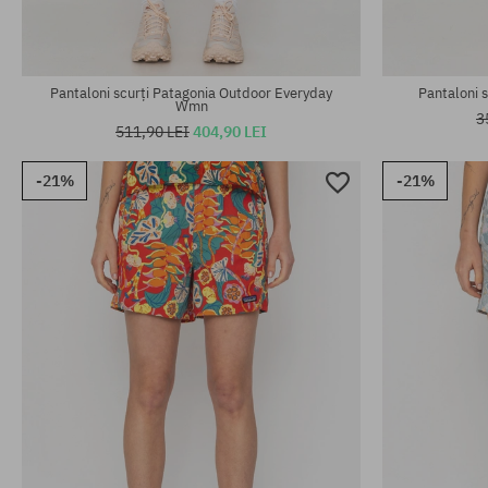
Pantaloni scurți Patagonia Outdoor Everyday
Pantaloni 
Wmn
3
511,90 LEI
404,90 LEI
-21%
-21%