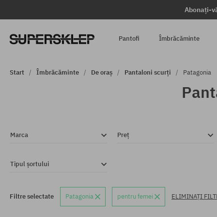
Abonați-vă
Pantofi
Îmbrăcăminte
Start
Îmbrăcăminte
De oraș
Pantaloni scurți
Patagonia
Pant
Marca
Preț
Tipul șortului
Filtre selectate
Patagonia
pentru femei
ELIMINAȚI FIL