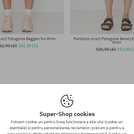
te:
Mărimi existente:
XS; S; M
curți Patagonia Baggies 5in Wmn
Pantaloni scurți Patagonia Barely B
Wmn
32,90 LEI
261,90 LEI
320,90 LEI
213,90 L
Super-Shop cookies
Folosim cookie-uri pentru buna funcționare a site-ului (cookie-uri
esențiale) și pentru personalizarea reclamelor, precum și pentru a
crea servicii și oferte adaptate intereselor dumneavoastră (cookie-uri