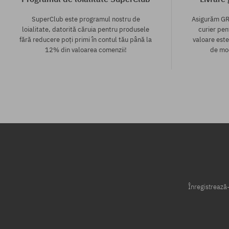
SuperClub este programul nostru de
Asigurăm GR
loialitate, datorită căruia pentru produsele
curier pen
fără reducere poți primi în contul tău până la
valoare este
12% din valoarea comenzii!
de mod
Mărimi existente:
XS; S
Înregistrează-