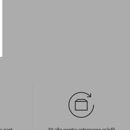
Mărimi existente:
S; M
c preț
30 zile pentru returnarea mărfii