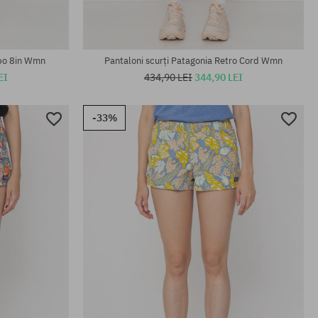
ipo 8in Wmn
Pantaloni scurți Patagonia Retro Cord Wmn
EI
434,90 LEI
344,90 LEI
-33%