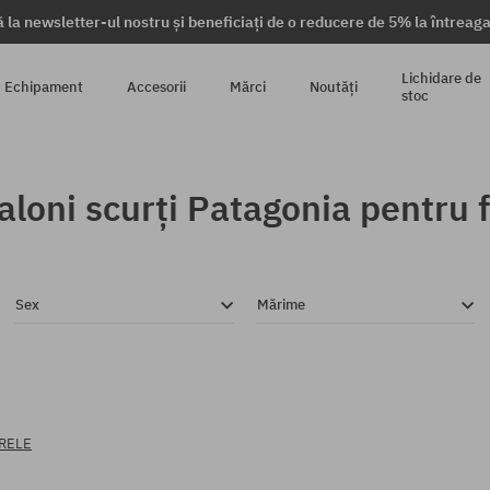
 la newsletter-ul nostru și beneficiați de o reducere de 5% la întrea
Lichidare de
Echipament
Accesorii
Mărci
Noutăți
stoc
aloni scurți Patagonia pentru 
Sex
Mărime
TRELE