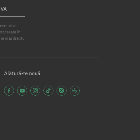
-VA
central al
procesate în
ne și ai dreptul
Alătură-te nouă