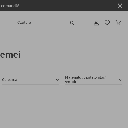
ga comandă!
Căutare
femei
Materialul pantalonilor/
Culoarea
șortului