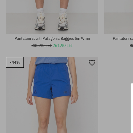
Mărimi existente:
Mărimi existen
S; M
XS; L
Pantaloni scurți Patagonia Baggies 5in Wmn
Pantaloni s
332,90 LEI
261,90 LEI
3
-44%