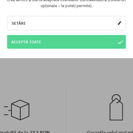
opționale – le puteți permite).
SETĂRI
te:
Mărimi existente:
S
ACCEPTĂ TOATE
 gratuită de la 313 RON
Garanția celui mai mi