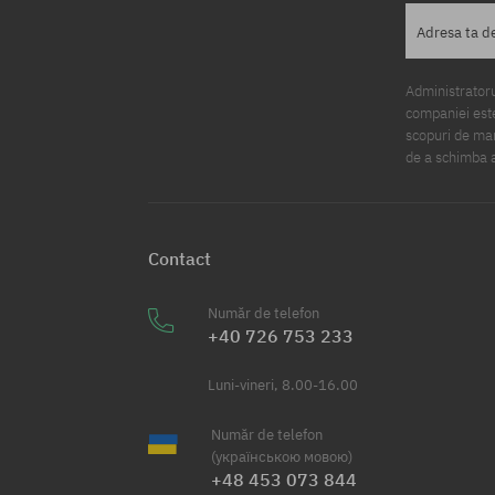
Adresa ta d
Administratorul
companiei este
scopuri de mark
de a schimba a
Contact
Număr de telefon
+40 726 753 233
Luni-vineri, 8.00-16.00
Număr de telefon
(українською мовою)
+48 453 073 844