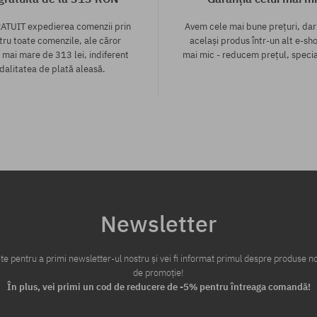
ATUIT expedierea comenzii prin
Avem cele mai bune prețuri, dar
tru toate comenzile, ale căror
același produs într-un alt e-sho
 mai mare de 313 lei, indiferent
mai mic - reducem prețul, specia
alitatea de plată aleasă.
Newsletter
te pentru a primi newsletter-ul nostru și vei fi informat primul despre produse no
de promoție!
În plus, vei primi un cod de reducere de -5% pentru întreaga comandă!