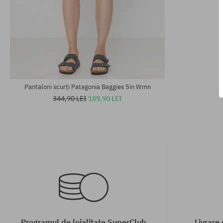
Mărimi existente:
Mărimi existen
S; M
S; M
Pantaloni scurți Patagonia Baggies 5in Wmn
344,90 LEI
189,90 LEI
Programul de loialitate SuperClub
Livrare