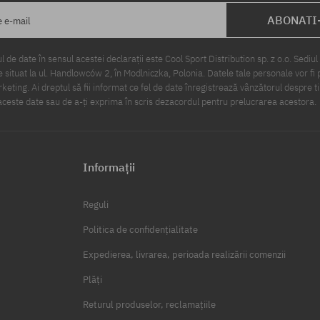
ABONATI
e e-mail
 de date în sensul acestei declarații este Cool Sport Distribution sp. z o.o. Sediul 
 situat la ul. Handlowców 2, în Modlniczka, Polonia. Datele tale personale vor fi 
eting. Ai dreptul să fii informat ce fel de date înregistrează vânzătorul despre ti
ceste date sau de a-ți exprima în scris dezacordul pentru prelucrarea acestora.
Informații
Reguli
Politica de confidențialitate
Expedierea, livrarea, perioada realizării comenzii
Plăți
Returul produselor, reclamațiile