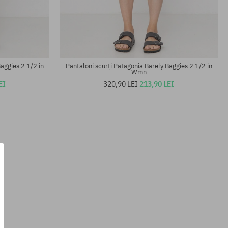
Mărimi existente:
S; M
aggies 2 1/2 in
Pantaloni scurți Patagonia Barely Baggies 2 1/2 in
Wmn
EI
320,90 LEI
213,90 LEI