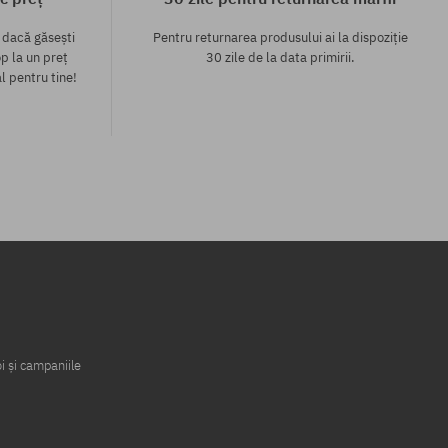
 dacă găsești
Pentru returnarea produsului ai la dispoziție
p la un preț
30 zile de la data primirii.
l pentru tine!
i și campaniile