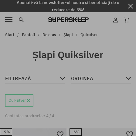
Abonați-vă la newsletter-ul nostru și beneficiați de o
reducere de 5%!
Start
Pantofi
De oraș
Șlapi
Quiksilver
Șlapi Quiksilver
FILTREAZĂ
ORDINEA
Quiksilver
Cantitatea produselor: 4 / 4
-9%
-6%