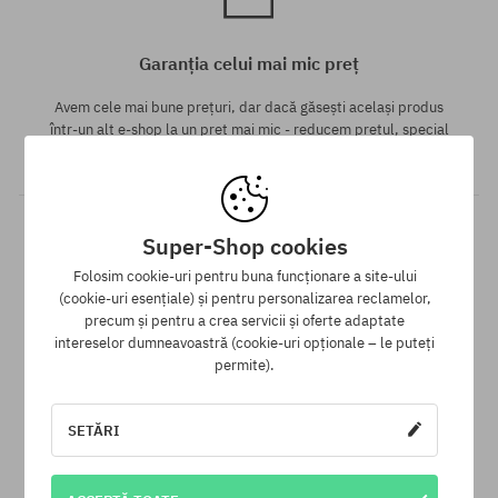
Garanția celui mai mic preț
Avem cele mai bune prețuri, dar dacă găsești același produs
într-un alt e-shop la un preț mai mic - reducem prețul, special
pentru tine!
Super-Shop cookies
Folosim cookie-uri pentru buna funcționare a site-ului
(cookie-uri esențiale) și pentru personalizarea reclamelor,
precum și pentru a crea servicii și oferte adaptate
intereselor dumneavoastră (cookie-uri opționale – le puteți
permite).
30 zile pentru returnarea mărfii
Pentru returnarea produsului ai la dispoziție 30 zile de la data
SETĂRI
primirii.