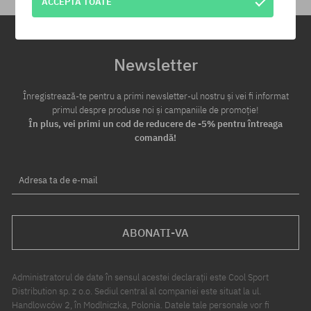
ACCEPTĂ TOATE
Newsletter
Înregistrează-te pentru a primi newsletter-ul nostru și vei fi informat
primul despre produse noi și campaniile de promoție!
În plus, vei primi un cod de reducere de -5% pentru întreaga
comandă!
Adresa ta de e-mail
ABONATI-VA
Administratorul de date în sensul acestei declarații este Cool Sport
Distribution sp. z o.o. Sediul central al companiei este situat la ul.
Handlowców 2, în Modlniczka, Polonia. Datele tale personale vor fi