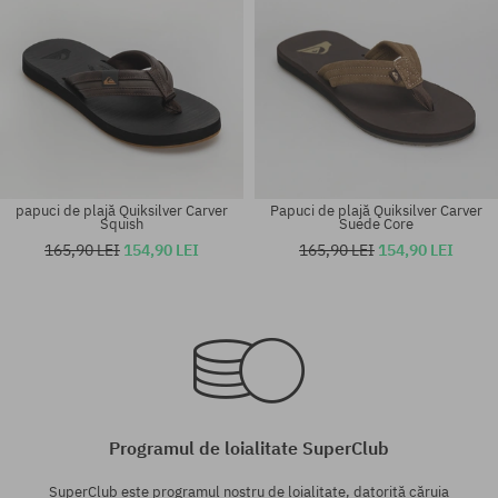
papuci de plajă Quiksilver Carver
Papuci de plajă Quiksilver Carver
Squish
Suede Core
165,90 LEI
154,90 LEI
165,90 LEI
154,90 LEI
Mărimi existente:
Mărimi existente:
44; 45
43; 44; 45; 46
Programul de loialitate SuperClub
SuperClub este programul nostru de loialitate, datorită căruia