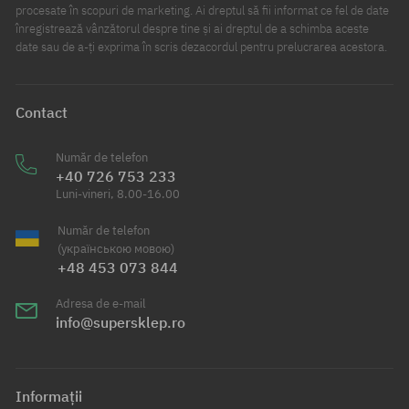
procesate în scopuri de marketing. Ai dreptul să fii informat ce fel de date
înregistrează vânzătorul despre tine și ai dreptul de a schimba aceste
date sau de a-ți exprima în scris dezacordul pentru prelucrarea acestora.
Contact
Număr de telefon
+40 726 753 233
Luni-vineri, 8.00-16.00
Număr de telefon
(українською мовою)
+48 453 073 844
Adresa de e-mail
info@supersklep.ro
Informații