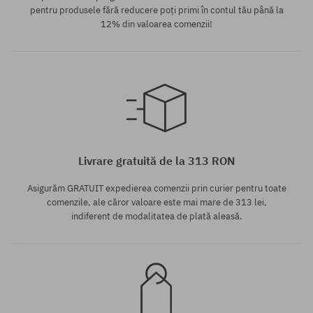
pentru produsele fără reducere poți primi în contul tău până la
12% din valoarea comenzii!
Mărimi existente:
Mărimi existente:
46
44; 46
Livrare gratuită de la 313 RON
Asigurăm GRATUIT expedierea comenzii prin curier pentru toate
comenzile, ale căror valoare este mai mare de 313 lei,
indiferent de modalitatea de plată aleasă.