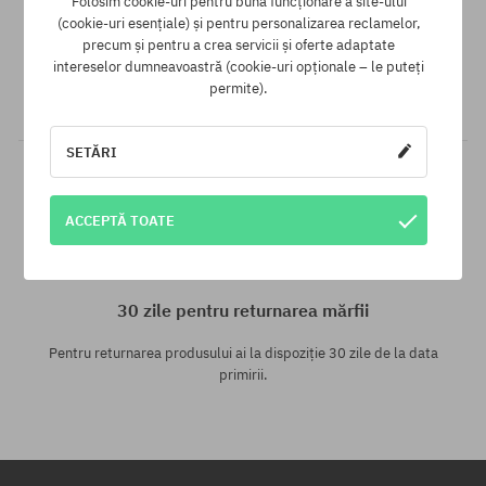
Folosim cookie-uri pentru buna funcționare a site-ului
Garanția celui mai mic preț
(cookie-uri esențiale) și pentru personalizarea reclamelor,
precum și pentru a crea servicii și oferte adaptate
Avem cele mai bune prețuri, dar dacă găsești același produs
intereselor dumneavoastră (cookie-uri opționale – le puteți
într-un alt e-shop la un preț mai mic - reducem prețul, special
permite).
pentru tine!
SETĂRI
ACCEPTĂ TOATE
30 zile pentru returnarea mărfii
Pentru returnarea produsului ai la dispoziție 30 zile de la data
primirii.