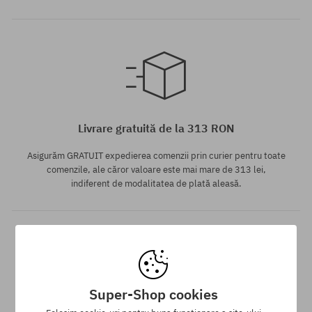
Mărimi existente:
41; 42; 42.5; 43; 44; 44.5; 45;
46
Livrare gratuită de la 313 RON
Asigurăm GRATUIT expedierea comenzii prin curier pentru toate
comenzile, ale căror valoare este mai mare de 313 lei,
indiferent de modalitatea de plată aleasă.
Super-Shop cookies