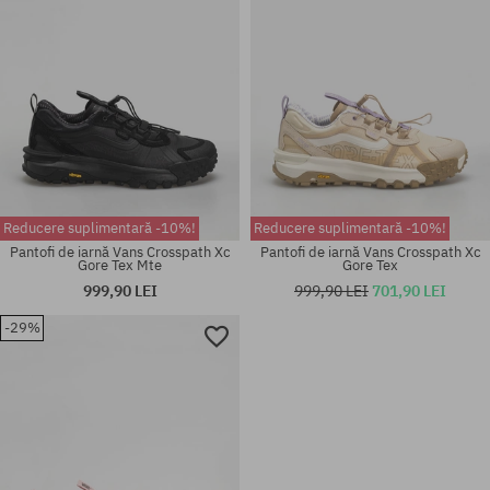
Reducere suplimentară -10%!
Reducere suplimentară -10%!
Pantofi de iarnă Vans Crosspath Xc
Pantofi de iarnă Vans Crosspath Xc
Gore Tex Mte
Gore Tex
999,90 LEI
999,90 LEI
701,90 LEI
-29%
Mărimi existente:
Mărimi existente:
41; 42; 42.5; 43; 44; 45; 46
42; 43; 45