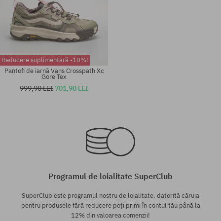
Reducere suplimentară -10%!
Pantofi de iarnă Vans Crosspath Xc
Gore Tex
999,90 LEI
701,90 LEI
Mărimi existente:
Mărimi existente:
41; 42; 43; 44; 44.5; 45; 46
41; 42; 42.5; 43; 44; 45; 46
Programul de loialitate SuperClub
SuperClub este programul nostru de loialitate, datorită căruia
pentru produsele fără reducere poți primi în contul tău până la
12% din valoarea comenzii!