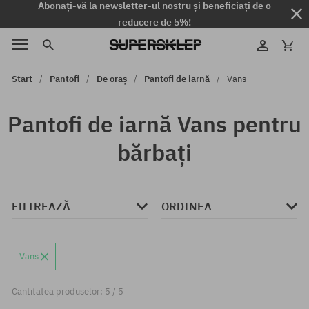
Abonați-vă la newsletter-ul nostru și beneficiați de o
reducere de 5%!
Start
Pantofi
De oraș
Pantofi de iarnă
Vans
Pantofi de iarnă Vans pentru
bărbați
FILTREAZĂ
ORDINEA
Vans
Cantitatea produselor: 5 / 5