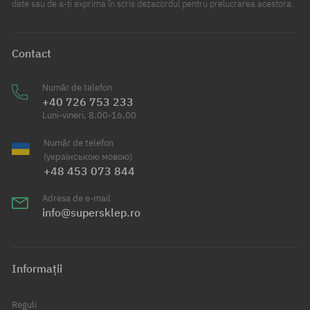
date sau de a-ți exprima în scris dezacordul pentru prelucrarea acestora.
Contact
Număr de telefon
+40 726 753 233
Luni-vineri, 8.00-16.00
Număr de telefon
(українською мовою)
+48 453 073 844
Adresa de e-mail
info@supersklep.ro
Informații
Reguli