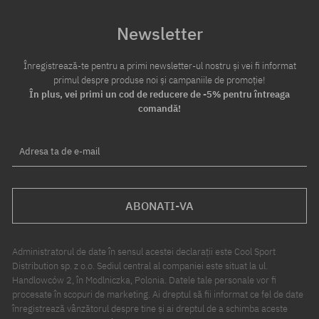
Newsletter
Înregistrează-te pentru a primi newsletter-ul nostru și vei fi informat
primul despre produse noi și campaniile de promoție!
În plus, vei primi un cod de reducere de -5% pentru întreaga
comandă!
Adresa ta de e-mail
ABONATI-VA
Administratorul de date în sensul acestei declarații este Cool Sport
Distribution sp. z o.o. Sediul central al companiei este situat la ul.
Handlowców 2, în Modlniczka, Polonia. Datele tale personale vor fi
procesate în scopuri de marketing. Ai dreptul să fii informat ce fel de date
înregistrează vânzătorul despre tine și ai dreptul de a schimba aceste