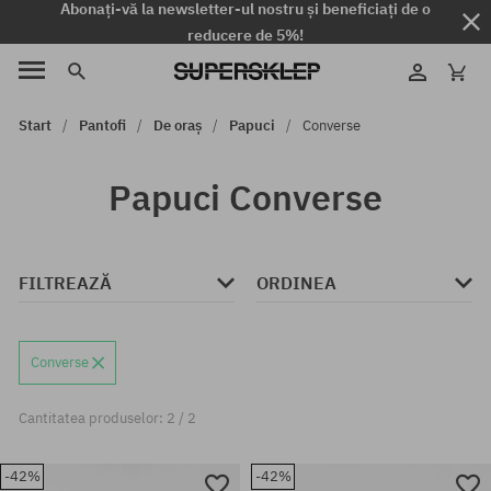
Abonați-vă la newsletter-ul nostru și beneficiați de o
reducere de 5%!
Start
Pantofi
De oraș
Papuci
Converse
Papuci Converse
FILTREAZĂ
ORDINEA
Converse
Cantitatea produselor: 2 / 2
-42%
-42%