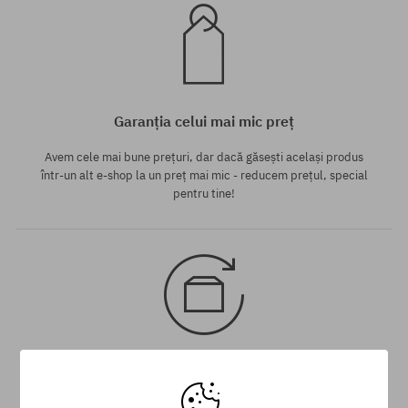
Garanția celui mai mic preț
Avem cele mai bune prețuri, dar dacă găsești același produs
într-un alt e-shop la un preț mai mic - reducem prețul, special
pentru tine!
30 zile pentru returnarea mărfii
Pentru returnarea produsului ai la dispoziție 30 zile de la data