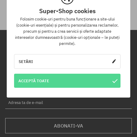
primirii.
Super-Shop cookies
Folosim cookie-uri pentru buna funcționare a site-ului
(cookie-uri esențiale) și pentru personalizarea reclamelor,
precum și pentru a crea servicii și oferte adaptate
intereselor dumneavoastră (cookie-uri opționale – le puteți
permite).
Newsletter
SETĂRI
Înregistrează-te pentru a primi newsletter-ul nostru și vei fi informat
primul despre produse noi și campaniile de promoție!
În plus, vei primi un cod de reducere de -5% pentru întreaga
ACCEPTĂ TOATE
comandă!
Adresa ta de e-mail
ABONATI-VA