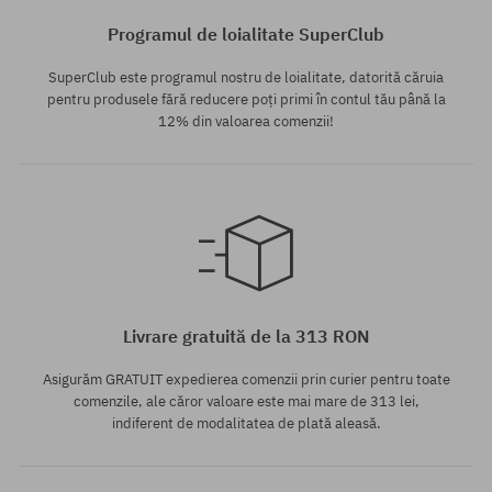
Programul de loialitate SuperClub
SuperClub este programul nostru de loialitate, datorită căruia
pentru produsele fără reducere poți primi în contul tău până la
12% din valoarea comenzii!
Mărimi existente:
Mărimi existente:
37.5; 38.5
37.5; 38.5; 40
Livrare gratuită de la 313 RON
Asigurăm GRATUIT expedierea comenzii prin curier pentru toate
comenzile, ale căror valoare este mai mare de 313 lei,
indiferent de modalitatea de plată aleasă.