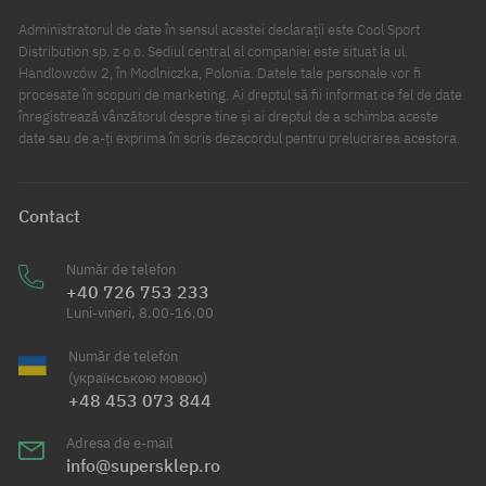
Administratorul de date în sensul acestei declarații este Cool Sport
Distribution sp. z o.o. Sediul central al companiei este situat la ul.
Handlowców 2, în Modlniczka, Polonia. Datele tale personale vor fi
procesate în scopuri de marketing. Ai dreptul să fii informat ce fel de date
înregistrează vânzătorul despre tine și ai dreptul de a schimba aceste
date sau de a-ți exprima în scris dezacordul pentru prelucrarea acestora.
Contact
Număr de telefon
+40 726 753 233
Luni-vineri, 8.00-16.00
Număr de telefon
(українською мовою)
+48 453 073 844
Adresa de e-mail
info@supersklep.ro