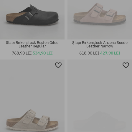
Șlapi Birkenstock Boston Oiled
Șlapi Birkenstock Arizona Suede
Leather Regular
Leather Narrow
768,90 LEI
534,90 LEI
618,90 LEI
427,90 LEI
Mărimi existente:
Mărimi existente:
42; 46
42; 46