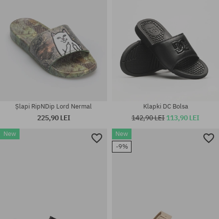
Șlapi RipNDip Lord Nermal
Klapki DC Bolsa
225,90 LEI
142,90 LEI
113,90 LEI
New
New
Mărimi existente:
Mărimi existente:
-9%
36; 37; 38; 39; 40; 41
38; 39; 40