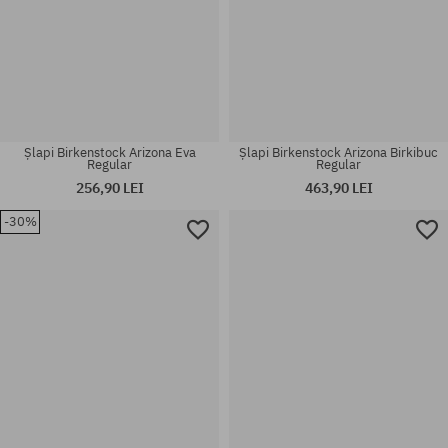
Șlapi Birkenstock Arizona Eva
Șlapi Birkenstock Arizona Birkibuc
Regular
Regular
256,90 LEI
463,90 LEI
Mărimi existente:
-30%
Mărimi existente:
36; 37; 38; 39; 40; 41; 43; 44;
45; 46
45; 46