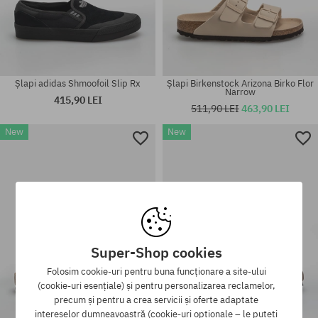
Șlapi adidas Shmoofoil Slip Rx
Șlapi Birkenstock Arizona Birko Flor
Narrow
415,90 LEI
511,90 LEI
463,90 LEI
New
New
Mărimi existente:
Mărimi existente:
41; 42
44.5
Super-Shop cookies
Folosim cookie-uri pentru buna funcționare a site-ului
(cookie-uri esențiale) și pentru personalizarea reclamelor,
precum și pentru a crea servicii și oferte adaptate
intereselor dumneavoastră (cookie-uri opționale – le puteți