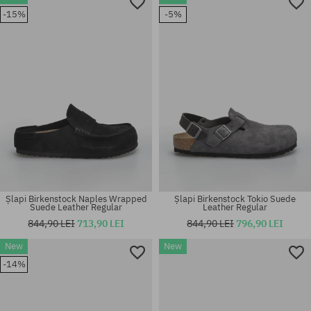
Mărimi existente:
Mărimi existente:
-15%
-5%
37; 38; 39; 40
40; 41
Șlapi Birkenstock Naples Wrapped
Șlapi Birkenstock Tokio Suede
Suede Leather Regular
Leather Regular
844,90 LEI
713,90 LEI
844,90 LEI
796,90 LEI
New
New
Mărimi existente:
Mărimi existente:
-14%
40.5; 42; 44.5; 47
42; 43