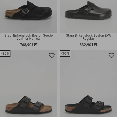
Șlapi Birkenstock Boston Suede
Șlapi Birkenstock Boston EVA
Leather Narrow
Regular
768,90 LEI
332,90 LEI
-30%
-30%
Mărimi existente:
Mărimi existente:
41
36