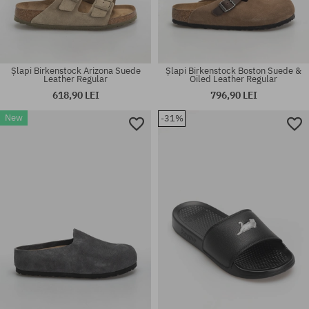
Șlapi Birkenstock Arizona Suede
Șlapi Birkenstock Boston Suede &
Leather Regular
Oiled Leather Regular
618,90 LEI
796,90 LEI
New
-31%
Mărimi existente:
Mărimi existente:
36; 37; 38; 39; 40; 41
37; 39; 40; 44; 45; 46