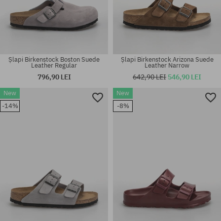
Șlapi Birkenstock Boston Suede
Șlapi Birkenstock Arizona Suede
Leather Regular
Leather Narrow
796,90 LEI
642,90 LEI
546,90 LEI
New
New
Mărimi existente:
Mărimi existente:
-14%
-8%
36; 37; 38; 39; 40; 41
42; 43; 44; 45