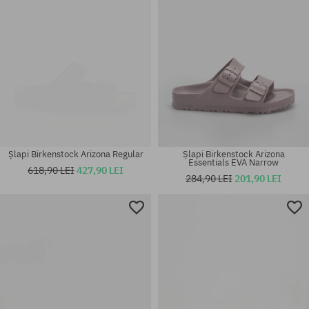
Șlapi Birkenstock Arizona Regular
Șlapi Birkenstock Arizona
Essentials EVA Narrow
618,90 LEI
427,90 LEI
284,90 LEI
201,90 LEI
Mărimi existente:
Mărimi existente:
42; 43; 44; 45; 46
37