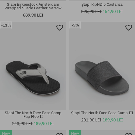
Șlapi Birkenstock Amsterdam
Șlapi RipNDip Castanza
Wrapped Suede Leather Narrow
225,90 LEI
154,90 LEI
689,90 LEI
-11%
-5%
Mărimi existente:
Mărimi existente:
41; 44
40; 41; 42; 43; 44; 45; 46
Șlapi The North Face Base Camp
Șlapi The North Face Base Camp III
Flip Flop II
201,90 LEI
189,90 LEI
213,90 LEI
189,90 LEI
New
New