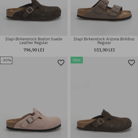
Șlapi Birkenstock Boston Suede
Șlapi Birkenstock Arizona Birkibuc
Leather Regular
Regular
796,90 LEI
511,90 LEI
New
-30%
Mărimi existente:
Mărimi existente:
37; 39; 41; 42; 43; 44; 45; 46
41; 42; 43; 44; 45; 46