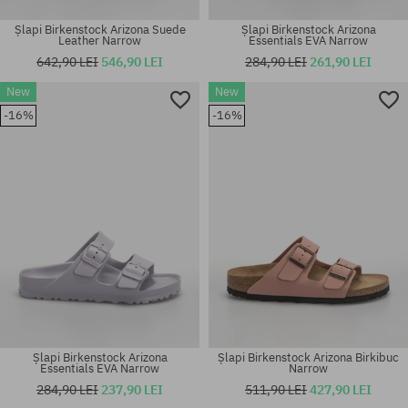
Șlapi Birkenstock Arizona Suede
Șlapi Birkenstock Arizona
Leather Narrow
Essentials EVA Narrow
642,90 LEI
546,90 LEI
284,90 LEI
261,90 LEI
New
New
Mărimi existente:
Mărimi existente:
-16%
-16%
41; 42; 43; 44
36; 37; 38; 39; 40
Șlapi Birkenstock Arizona
Șlapi Birkenstock Arizona Birkibuc
Essentials EVA Narrow
Narrow
284,90 LEI
237,90 LEI
511,90 LEI
427,90 LEI