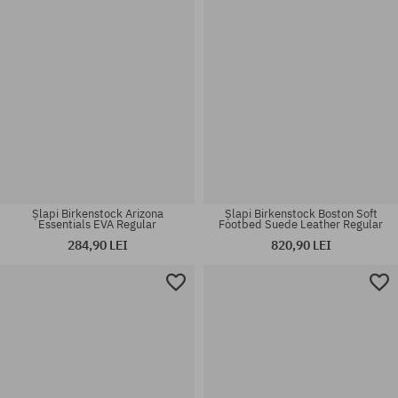
Șlapi Birkenstock Arizona
Șlapi Birkenstock Boston Soft
Essentials EVA Regular
Footbed Suede Leather Regular
284,90 LEI
820,90 LEI
Mărimi existente:
Mărimi existente:
44; 45; 46
37; 38; 39; 40; 41; 46