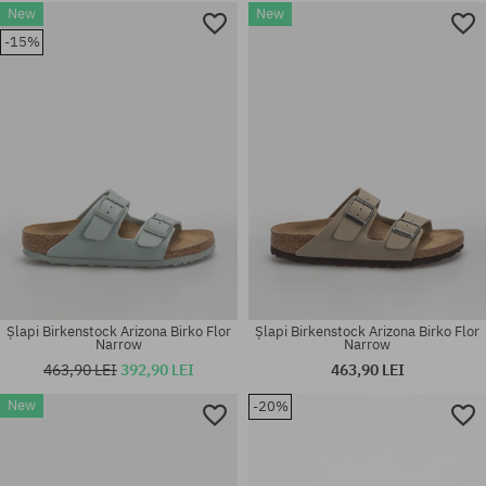
New
New
Mărimi existente:
Mărimi existente:
-15%
36; 37; 38; 39; 40; 41
35; 36; 37; 38; 39; 40; 41
Șlapi Birkenstock Arizona Birko Flor
Șlapi Birkenstock Arizona Birko Flor
Narrow
Narrow
463,90 LEI
392,90 LEI
463,90 LEI
New
-20%
Mărimi existente:
Mărimi existente:
35; 36; 37; 38; 39; 40; 41
36; 37; 38; 39; 40; 41