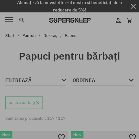
Abonați-vă la newsletter-ul nostru și beneficiați de o
reducere de 5%!
Start
Pantofi
De oraș
Papuci
Papuci pentru bărbați
FILTREAZĂ
ORDINEA
pentru bărbați
Cantitatea produselor: 117 / 117
New
New