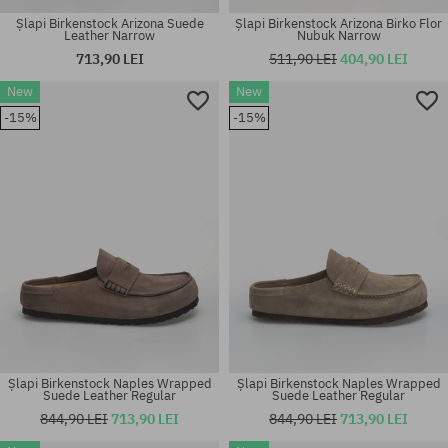
Șlapi Birkenstock Arizona Suede
Șlapi Birkenstock Arizona Birko Flor
Leather Narrow
Nubuk Narrow
713,90 LEI
511,90 LEI
404,90 LEI
New
New
Mărimi existente:
Mărimi existente:
-15%
-15%
41; 42; 43; 44; 46
36; 37; 38; 40; 41
Șlapi Birkenstock Naples Wrapped
Șlapi Birkenstock Naples Wrapped
Suede Leather Regular
Suede Leather Regular
844,90 LEI
713,90 LEI
844,90 LEI
713,90 LEI