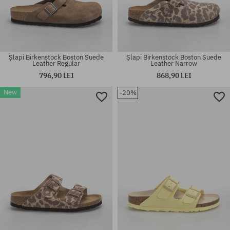
Șlapi Birkenstock Boston Suede
Șlapi Birkenstock Boston Suede
Leather Regular
Leather Narrow
796,90 LEI
868,90 LEI
New
-20%
Mărimi existente:
Mărimi existente:
36; 37; 38; 39; 40; 41
36; 37; 38; 39; 40; 41