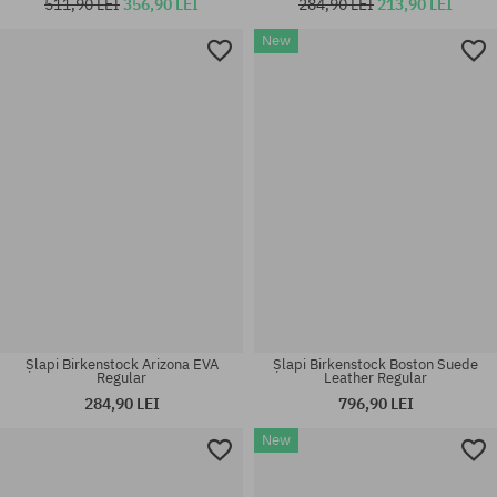
511,90 LEI
356,90 LEI
284,90 LEI
213,90 LEI
New
Mărimi existente:
Mărimi existente:
36; 38; 41
44
Șlapi Birkenstock Arizona EVA
Șlapi Birkenstock Boston Suede
Regular
Leather Regular
284,90 LEI
796,90 LEI
New
Mărimi existente:
Mărimi existente:
41; 42
37