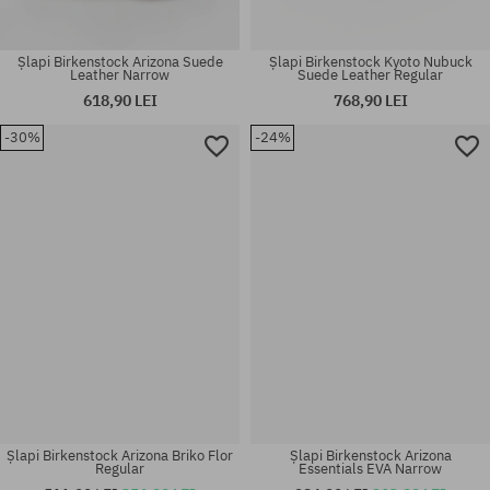
Șlapi Birkenstock Arizona Suede
Șlapi Birkenstock Kyoto Nubuck
Leather Narrow
Suede Leather Regular
618,90 LEI
768,90 LEI
-30%
-24%
Mărimi existente:
Mărimi existente:
41
37; 38; 39; 41
Șlapi Birkenstock Arizona Briko Flor
Șlapi Birkenstock Arizona
Regular
Essentials EVA Narrow