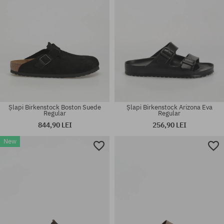
Șlapi Birkenstock Boston Suede
Șlapi Birkenstock Arizona Eva
Regular
Regular
844,90 LEI
256,90 LEI
New
Mărimi existente:
Mărimi existente:
41; 42
41; 44; 45