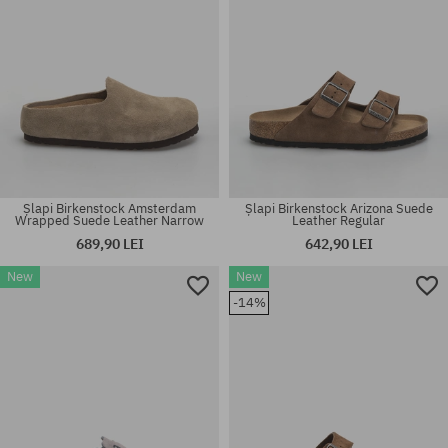
Șlapi Birkenstock Amsterdam
Șlapi Birkenstock Arizona Suede
Wrapped Suede Leather Narrow
Leather Regular
689,90 LEI
642,90 LEI
New
New
Mărimi existente:
Mărimi existente:
-14%
37; 38; 39; 41
42; 43; 44; 45; 46