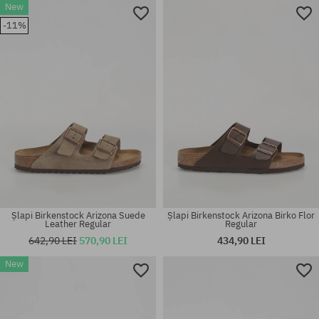
New
Mărimi existente:
Mărimi existente:
-11%
41; 42; 43; 44; 45; 46
37; 40
Șlapi Birkenstock Arizona Suede
Șlapi Birkenstock Arizona Birko Flor
Leather Regular
Regular
642,90 LEI
570,90 LEI
434,90 LEI
Mărimi existente:
Mărimi existente:
New
36; 37; 38; 39; 40; 41; 44; 45;
37; 38; 39; 40; 41; 42; 43; 44;
47
45; 46