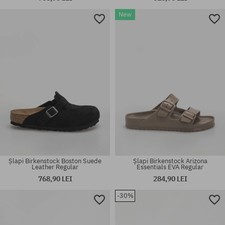
New
Mărimi existente:
Mărimi existente:
35
45
Șlapi Birkenstock Boston Suede
Șlapi Birkenstock Arizona
Leather Regular
Essentials EVA Regular
768,90 LEI
284,90 LEI
-30%
Mărimi existente:
Mărimi existente:
41
41; 42; 44