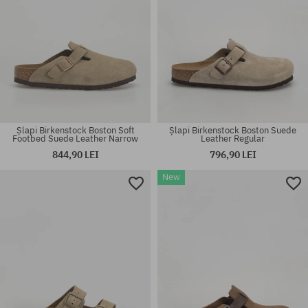
Șlapi Birkenstock Boston Soft
Șlapi Birkenstock Boston Suede
Footbed Suede Leather Narrow
Leather Regular
844,90 LEI
796,90 LEI
New
Mărimi existente:
Mărimi existente:
42; 43; 44; 45; 46
37; 41; 42; 43; 44; 45; 46