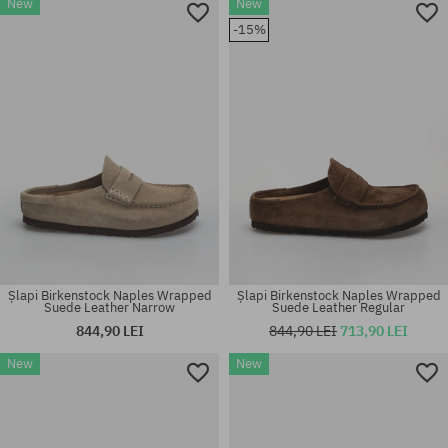
New
New
Mărimi existente:
Mărimi existente:
-15%
36; 37; 38; 40; 41
36; 37; 38; 41
Șlapi Birkenstock Naples Wrapped
Șlapi Birkenstock Naples Wrapped
Suede Leather Narrow
Suede Leather Regular
844,90 LEI
844,90 LEI
713,90 LEI
New
New
Mărimi existente:
Mărimi existente:
42; 43; 44; 45; 46
42; 43; 44; 45; 46