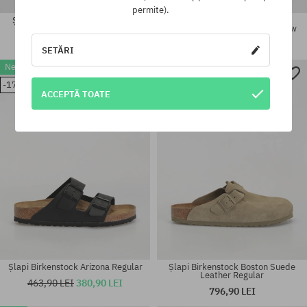
permite).
Șlapi Birkenstock Boston Mixed
Șlapi Birkenstock Amsterdam
Leather Regular
Wrapped Suede Leather Narrow
796,90 LEI
689,90 LEI
SETĂRI
New
New
Mărimi existente:
Mărimi existente:
-17%
43 1/3; 44; 44 2/3; 45 1/3
36; 37; 38; 39; 41
ACCEPTĂ TOATE
Șlapi Birkenstock Arizona Regular
Șlapi Birkenstock Boston Suede
Leather Regular
463,90 LEI
380,90 LEI
796,90 LEI