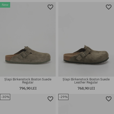
New
Mărimi existente:
Mărimi existente:
39
37; 38; 39; 45
Șlapi Birkenstock Boston Suede
Șlapi Birkenstock Boston Suede
Regular
Leather Regular
796,90 LEI
768,90 LEI
-30%
-29%
Mărimi existente:
Mărimi existente:
36; 37; 38; 39; 40; 41; 42
42; 44; 45; 46