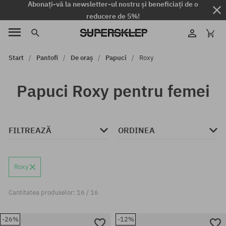
Abonați-vă la newsletter-ul nostru și beneficiați de o
reducere de 5%!
Start
Pantofi
De oraș
Papuci
Roxy
Papuci Roxy pentru femei
FILTREAZĂ
ORDINEA
Roxy
Cantitatea produselor: 16 / 16
-26%
-12%