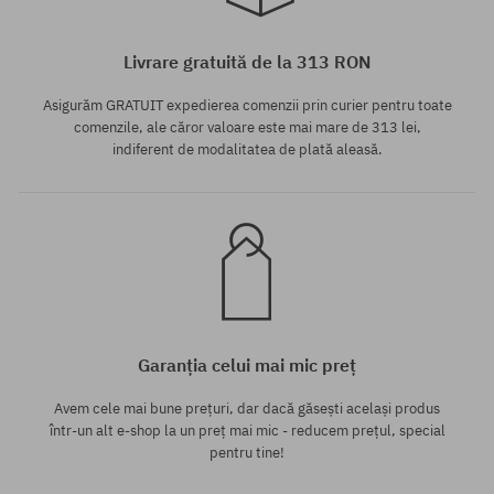
Mărimi existente:
Mărimi existente:
37; 38; 40; 41
36; 37; 38; 39; 40
Livrare gratuită de la 313 RON
Asigurăm GRATUIT expedierea comenzii prin curier pentru toate
comenzile, ale căror valoare este mai mare de 313 lei,
indiferent de modalitatea de plată aleasă.
Garanția celui mai mic preț
Avem cele mai bune prețuri, dar dacă găsești același produs
într-un alt e-shop la un preț mai mic - reducem prețul, special
pentru tine!