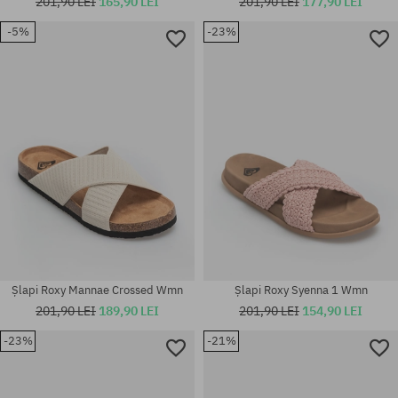
201,90 LEI
165,90 LEI
201,90 LEI
177,90 LEI
-5%
-23%
Mărimi existente:
Mărimi existente:
36; 37; 38; 39; 41
36; 37; 38; 39; 40; 41
Șlapi Roxy Mannae Crossed Wmn
Șlapi Roxy Syenna 1 Wmn
201,90 LEI
189,90 LEI
201,90 LEI
154,90 LEI
-23%
-21%
Mărimi existente:
Mărimi existente:
36; 37; 38; 39; 40
36; 37; 38; 39; 41