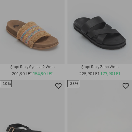
Șlapi Roxy Syenna 2 Wmn
Șlapi Roxy Zaho Wmn
201,90 LEI
154,90 LEI
225,90 LEI
177,90 LEI
-10%
-33%
Mărimi existente:
Mărimi existente:
36; 37
36; 37; 38; 39; 40; 41