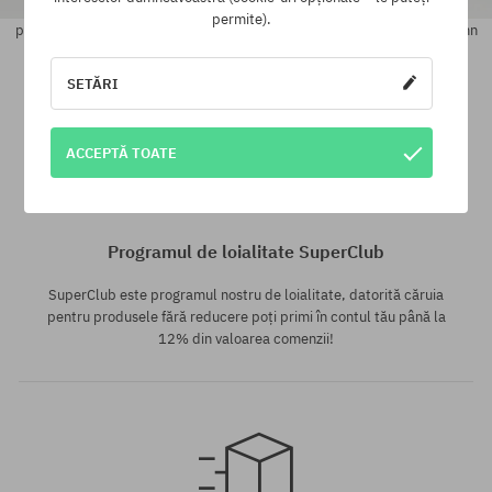
permite).
papuci de plajă Roxy Kattie Wmn
papuci de plajă Roxy Kattie Wmn
177,90 LEI
177,90 LEI
142,90 LEI
SETĂRI
Mărimi existente:
Mărimi existente:
36; 37; 38; 40; 41
36; 37; 38; 39; 41
ACCEPTĂ TOATE
Programul de loialitate SuperClub
SuperClub este programul nostru de loialitate, datorită căruia
pentru produsele fără reducere poți primi în contul tău până la
12% din valoarea comenzii!