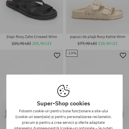
Șlapi Roxy Zaho Crossed Wmn
papuci de plajă Roxy Kattie Wmn
225,90 LEI
201,90 LEI
177,90 LEI
118,90 LEI
-19%
Mărimi existente:
Mărimi existente:
36; 37; 38; 39; 40; 41
36; 37; 38; 39; 40; 41
Super-Shop cookies
Folosim cookie-uri pentru buna funcționare a site-ului
(cookie-uri esențiale) și pentru personalizarea reclamelor,
precum și pentru a crea servicii și oferte adaptate
intereselor dumneavoastră (cookie-uri opționale – le puteți