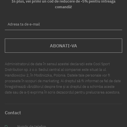
În plus, vei primi un cod de reducere de -5% pentru întreaga
comandă!
Adresa ta de e-mail
ABONATI-VA
Administratorul de date în sensul acestei declarații este Cool Sport
Distribution sp. z o.o. Sediul central al companiei este situat la ul.
Handlowców 2, în Modlniczka, Polonia. Datele tale personale vor fi
procesate în scopuri de marketing. Ai dreptul să fii informat ce fel de date
înregistrează vânzătorul despre tine și ai dreptul de a schimba aceste
date sau de a-ți exprima în scris dezacordul pentru prelucrarea acestora.
Contact
Număr de telefon