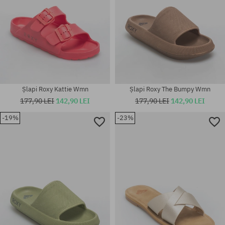
Șlapi Roxy Kattie Wmn
Șlapi Roxy The Bumpy Wmn
177,90 LEI
142,90 LEI
177,90 LEI
142,90 LEI
-19%
-23%
Mărimi existente:
Mărimi existente:
36; 37; 38; 39; 40
36; 37; 38; 39