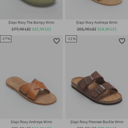
Șlapi Roxy The Bumpy Wmn
Șlapi Roxy Andreya Wmn
177,90 LEI
142,90 LEI
201,90 LEI
154,90 LEI
-17%
-11%
Mărimi existente:
Mărimi existente:
36; 37; 38; 39; 40; 41
36; 38; 39; 40; 41
Șlapi Roxy Andreya Wmn
Șlapi Roxy Mannae Buckle Wmn