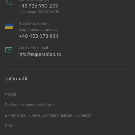
+40 726 753 233
Luni-vineri, 8.00-16.00
Număr de telefon
(українською мовою)
+48 453 073 844
Adresa de e-mail
info@supersklep.ro
Informații
Reguli
Politica de confidențialitate
Expedierea, livrarea, perioada realizării comenzii
Plăți