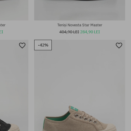
ster
Teniși Novesta Star Master
EI
404,90 LEI
284,90 LEI
-42%