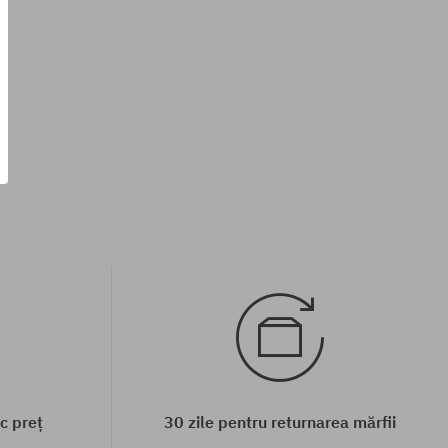
Mărimi existente:
40
c preț
30 zile pentru returnarea mărfii