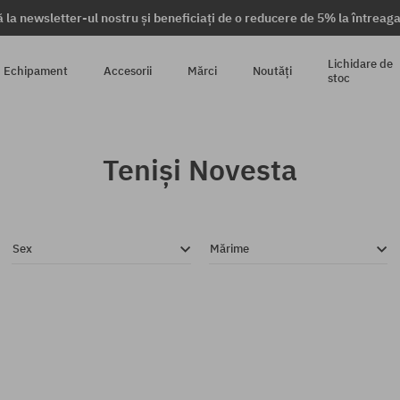
 la newsletter-ul nostru și beneficiați de o reducere de 5% la întrea
Lichidare de
Echipament
Accesorii
Mărci
Noutăți
stoc
Teniși Novesta
Sex
Mărime