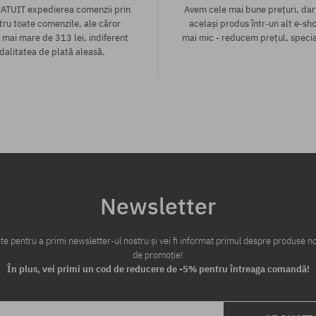
ATUIT expedierea comenzii prin
Avem cele mai bune prețuri, dar
tru toate comenzile, ale căror
același produs într-un alt e-sho
 mai mare de 313 lei, indiferent
mai mic - reducem prețul, specia
alitatea de plată aleasă.
Newsletter
te pentru a primi newsletter-ul nostru și vei fi informat primul despre produse no
de promoție!
În plus, vei primi un cod de reducere de -5% pentru întreaga comandă!