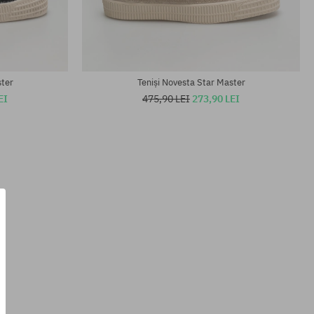
Mărimi existente:
41; 43; 46
ster
Teniși Novesta Star Master
EI
475,90 LEI
273,90 LEI