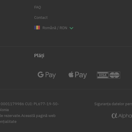
FAQ
Contact
Română / RON
Plăți
i: 0001179986 CUI: PL677-19-50-
Siguranța datelor per
lonia
e rezervate.
Această pagină web
ențialitate