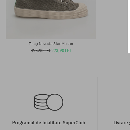
Mărimi existente:
Mărimi existen
41; 42; 45; 46
37; 44; 46
Teniși Novesta Star Master
475,90 LEI
273,90 LEI
Programul de loialitate SuperClub
Livrare