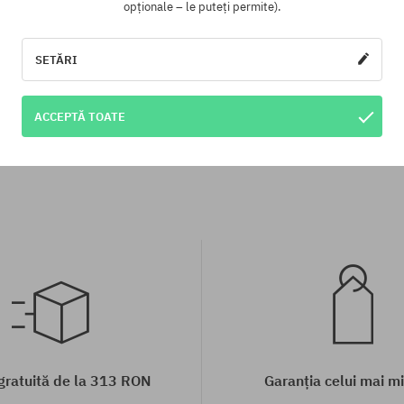
opționale – le puteți permite).
SETĂRI
te:
Mărimi existente:
41; 46
ACCEPTĂ TOATE
 gratuită de la 313 RON
Garanția celui mai mi