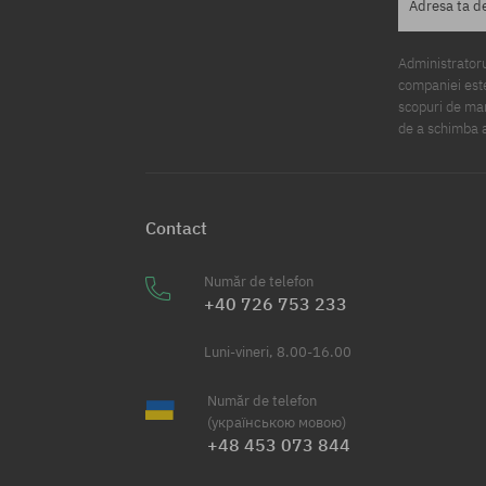
Adresa ta d
Administratorul
companiei este
scopuri de mark
de a schimba a
Contact
Număr de telefon
+40 726 753 233
Luni-vineri, 8.00-16.00
Număr de telefon
(українською мовою)
+48 453 073 844