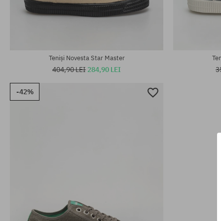
Mărimi existente:
Mărimi existen
37; 45
36; 37; 38; 38
Teniși Novesta Star Master
Ten
404,90 LEI
284,90 LEI
3
-42%