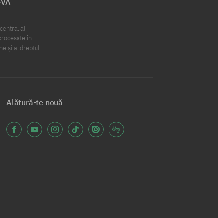
-VA
central al
procesate în
ne și ai dreptul
Alătură-te nouă