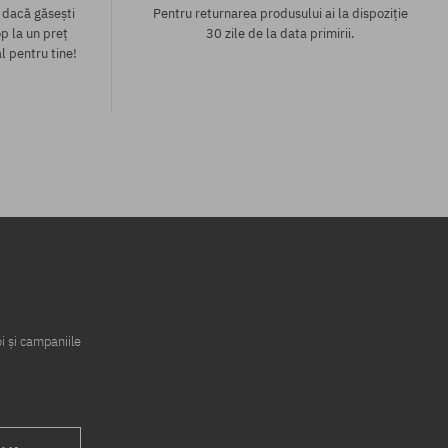
 dacă găsești
Pentru returnarea produsului ai la dispoziție
p la un preț
30 zile de la data primirii.
l pentru tine!
i și campaniile