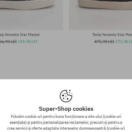
te:
Mărimi existente:
.5; 41; 45; 46
36; 37; 40; 41; 46
iși Novesta Star Master
Teniși Novesta Star Ma
56,90 LEI
249,90 LEI
475,90 LEI
273,90 L
Super-Shop cookies
Folosim cookie-uri pentru buna funcționare a site-ului (cookie-uri
esențiale) și pentru personalizarea reclamelor, precum și pentru a
crea servicii și oferte adaptate intereselor dumneavoastră (cookie-uri