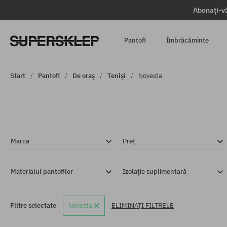
Abonați-vă
Pantofi
Îmbrăcăminte
Start
Pantofi
De oraș
Teniși
Novesta
Marca
Preț
Materialul pantofilor
Izolație suplimentară
Filtre selectate
Novesta
ELIMINAȚI FILTRELE