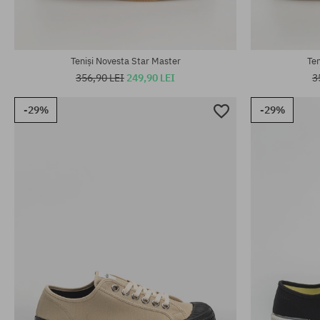
Teniși Novesta Star Master
Ten
356,90 LEI
249,90 LEI
3
-29%
-29%