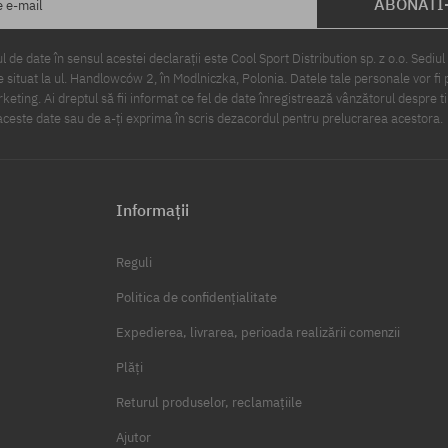
ABONATI
e e-mail
 de date în sensul acestei declarații este Cool Sport Distribution sp. z o.o. Sediul 
 situat la ul. Handlowców 2, în Modlniczka, Polonia. Datele tale personale vor fi 
eting. Ai dreptul să fii informat ce fel de date înregistrează vânzătorul despre ti
ceste date sau de a-ți exprima în scris dezacordul pentru prelucrarea acestora.
Informații
Reguli
Politica de confidențialitate
Expedierea, livrarea, perioada realizării comenzii
Plăți
Returul produselor, reclamațiile
Ajutor