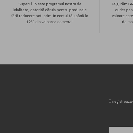
SuperClub este programul nostru de
Asigurăm GR
loialitate, datorită căruia pentru produsele
curier pen
fără reducere poți primi în contul tău până la
valoare este
12% din valoarea comenzii!
de mod
Mărimi existente:
46
Înregistrează-