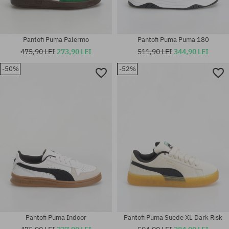
Pantofi Puma Palermo
Pantofi Puma Puma 180
475,90 LEI
273,90 LEI
511,90 LEI
344,90 LEI
-50%
-52%
Mărimi existente:
Mărimi existente:
42; 45
36; 37; 37.5; 38; 40.5
Pantofi Puma Indoor
Pantofi Puma Suede XL Dark Risk