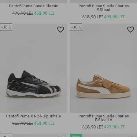
Pantofi Puma Suede Classic
Pantofi Puma Suede Charles
F.Stead
475,90 LEI
451,90 LEI
618,90 LEI
499,90 LEI
-36%
-30%
Mărimi existente:
Mărimi existente:
41; 42; 42.5; 43; 44; 44.5; 45;
41; 42; 42.5; 43; 44; 44.5; 45;
46
46
Pantofi Puma X RipNDip Inhale
Pantofi Puma Suede Charles
F.Stead V
713,90 LEI
451,90 LEI
618,90 LEI
427,90 LEI
Mărimi existente:
37; 37.5; 38; 38.5; 39; 40; 40.5;
Mărimi existente:
New