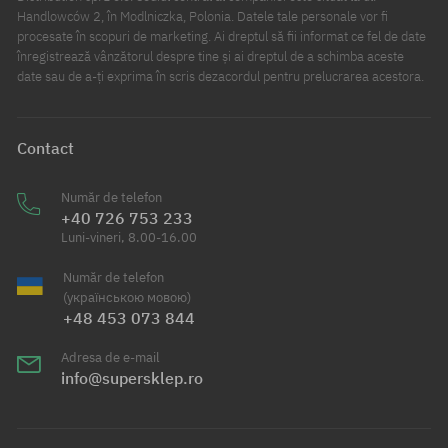
Handlowców 2, în Modlniczka, Polonia. Datele tale personale vor fi
procesate în scopuri de marketing. Ai dreptul să fii informat ce fel de date
înregistrează vânzătorul despre tine și ai dreptul de a schimba aceste
date sau de a-ți exprima în scris dezacordul pentru prelucrarea acestora.
Contact
Număr de telefon
+40 726 753 233
Luni-vineri, 8.00-16.00
Număr de telefon
(українською мовою)
+48 453 073 844
Adresa de e-mail
info@supersklep.ro