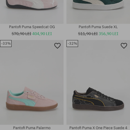
Pantofi Puma Speedcat OG
Pantofi Puma Suede XL
570,90 LEI
404,90 LEI
511,90 LEI
356,90 LEI
-33%
-32%
Mărimi existente:
Mărimi existente:
36; 37; 37.5; 38; 40; 42; 42.5;
39; 40; 40.5; 41; 43
44.5
Pantofi Puma Palermo
Pantofi Puma X One Piece Suede 4