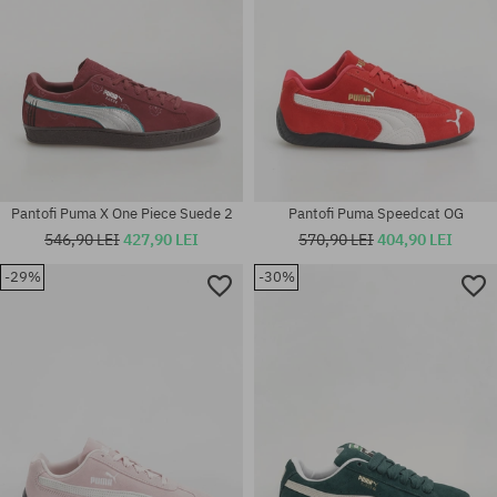
Pantofi Puma X One Piece Suede 2
Pantofi Puma Speedcat OG
546,90 LEI
427,90 LEI
570,90 LEI
404,90 LEI
Mărimi existente:
-29%
-30%
36; 37; 37.5; 38; 38.5; 39; 40;
Mărimi existente:
40.5; 41; 42; 42.5; 43; 44; 44.5;
36; 37; 38; 38.5
45; 46