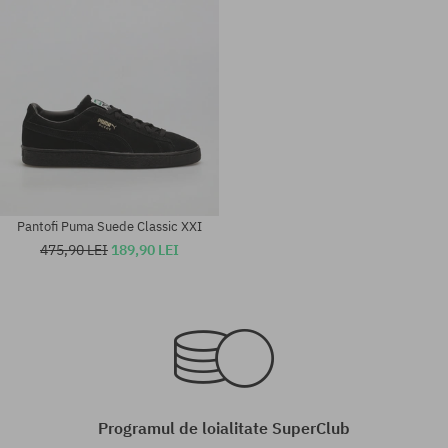
Pantofi Puma Suede Classic XXI
475,90 LEI
189,90 LEI
Mărimi existente:
Mărimi existente:
42; 43; 44; 44.5
37; 37.5; 38
Programul de loialitate SuperClub