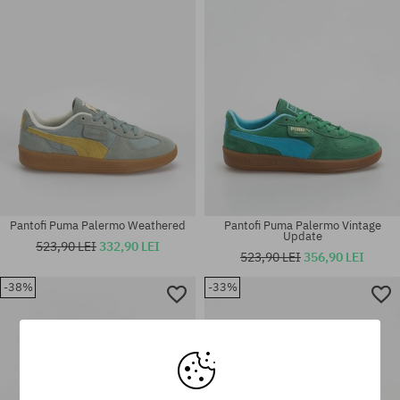
41
38; 39
Pantofi Puma Palermo Weathered
Pantofi Puma Palermo Vintage
Update
523,90 LEI
332,90 LEI
523,90 LEI
356,90 LEI
Mărimi existente:
-38%
-33%
Mărimi existente:
36; 37; 37.5; 38; 38.5; 40; 40.5;
36; 37; 37.5; 38; 38.5; 39; 40
41