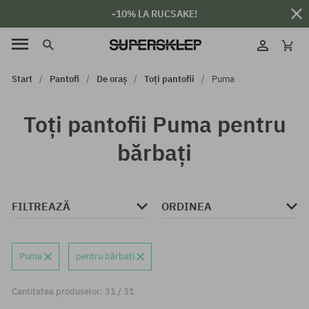
-10% LA RUCSAKE!
Start
Pantofi
De oraș
Toți pantofii
Puma
Toți pantofii Puma pentru
bărbați
FILTREAZĂ
ORDINEA
Puma
pentru bărbați
Cantitatea produselor: 31 / 31