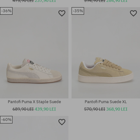
475,90 LEI
237,90 LEI
594,90 LEI
284,90 LEI
-36%
-35%
Mărimi existente:
Mărimi existente:
36; 37; 37.5; 39
37
Pantofi Puma X Staple Suede
Pantofi Puma Suede XL
689,90 LEI
439,90 LEI
570,90 LEI
368,90 LEI
-60%
Mărimi existente:
Mărimi existente:
36; 37; 38; 38.5; 39; 40
36; 37; 37.5; 38; 38.5; 39; 40