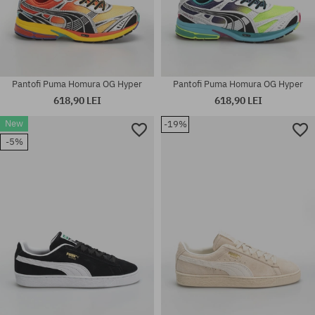
Pantofi Puma Homura OG Hyper
Pantofi Puma Homura OG Hyper
618,90 LEI
618,90 LEI
New
-19%
Mărimi existente:
Mărimi existente:
-5%
36; 37; 37.5; 38.5; 39; 42; 42.5;
41; 42; 42.5; 43; 44; 44.5; 45;
44.5; 45; 46
46