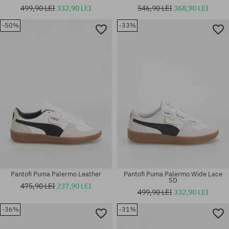
499,90 LEI
332,90 LEI
546,90 LEI
368,90 LEI
-50%
-33%
Mărimi existente:
Mărimi existente:
41; 42; 42.5; 43; 44; 44.5; 45;
37
46
Pantofi Puma Palermo Leather
Pantofi Puma Palermo Wide Lace
SD
475,90 LEI
237,90 LEI
499,90 LEI
332,90 LEI
-36%
-31%
Mărimi existente:
Mărimi existente: