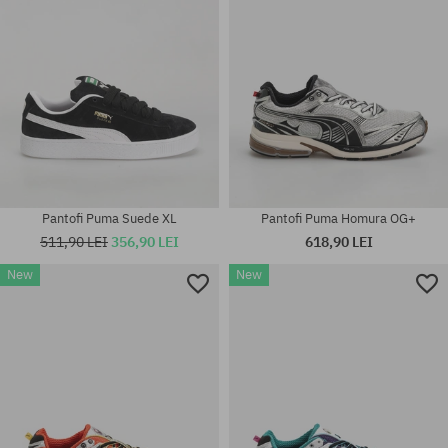
Pantofi Puma Suede XL
Pantofi Puma Homura OG+
511,90 LEI
356,90 LEI
618,90 LEI
New
New
Mărimi existente:
Mărimi existente:
36; 37; 37.5; 38
36; 37; 37.5; 38; 38.5; 39; 40