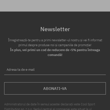
Newsletter
Înregistrează-te pentru a primi newsletter-ul nostru și vei fi informat
primul despre produse noi și campaniile de promoție!
În plus, vei primi un cod de reducere de -5% pentru întreaga
comandă!
Adresa ta de e-mail
ABONATI-VA
Administratorul de date în sensul acestei declarații este Cool Sport
Distribution sp. z o.o. Sediul central al companiei este situat la ul.