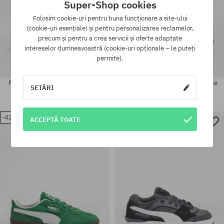
Super-Shop cookies
Folosim cookie-uri pentru buna funcționare a site-ului
(cookie-uri esențiale) și pentru personalizarea reclamelor,
precum și pentru a crea servicii și oferte adaptate
intereselor dumneavoastră (cookie-uri opționale – le puteți
permite).
Pantofi Puma X RipNDip Inverse
Pantofi Puma Palermo Wide Lace
SETĂRI
SD
773,90 LEI
475,90 LEI
499,90 LEI
332,90 LEI
-42%
-32%
ACCEPTĂ TOATE
Mărimi existente:
Mărimi existente:
36; 37; 37.5; 38; 38.5; 39
36; 37; 37.5; 38.5; 39