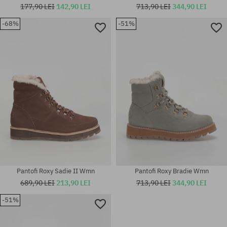
177,90 LEI
142,90 LEI
713,90 LEI
344,90 LEI
-68%
-51%
Mărimi existente:
Mărimi existente:
36; 37; 38; 41
37; 38; 40; 41
Pantofi Roxy Sadie II Wmn
Pantofi Roxy Bradie Wmn
689,90 LEI
213,90 LEI
713,90 LEI
344,90 LEI
-51%
Mărimi existente:
Mărimi existente: