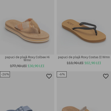
papuci de plajă Roxy Colbee Hi
papuci de plajă Roxy Costas II Wmn
Wmn
113,90 LEI
102,90 LEI
177,90 LEI
130,90 LEI
-26%
-6%
Mărimi existente:
Mărimi existente:
36; 37; 38; 39
36; 40; 41