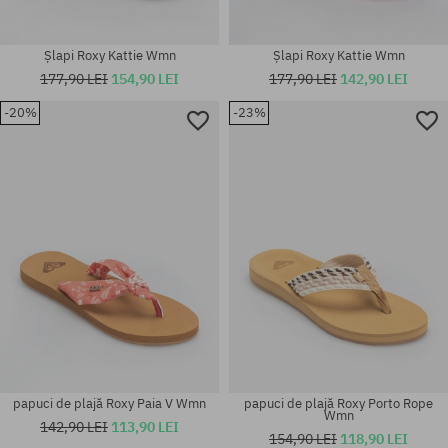
Șlapi Roxy Kattie Wmn
Șlapi Roxy Kattie Wmn
177,90 LEI
154,90 LEI
177,90 LEI
142,90 LEI
-20%
-23%
Mărimi existente:
Mărimi existente:
36; 37; 38; 39; 40
37; 39; 40
papuci de plajă Roxy Paia V Wmn
papuci de plajă Roxy Porto Rope
Wmn
142,90 LEI
113,90 LEI
154,90 LEI
118,90 LEI