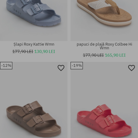
Șlapi Roxy Kattie Wmn
papuci de plajă Roxy Colbee Hi
Wmn
177,90 LEI
130,90 LEI
177,90 LEI
165,90 LEI
-12%
-19%
Mărimi existente:
Mărimi existente:
36; 37; 38; 39; 40
36; 37; 38; 41