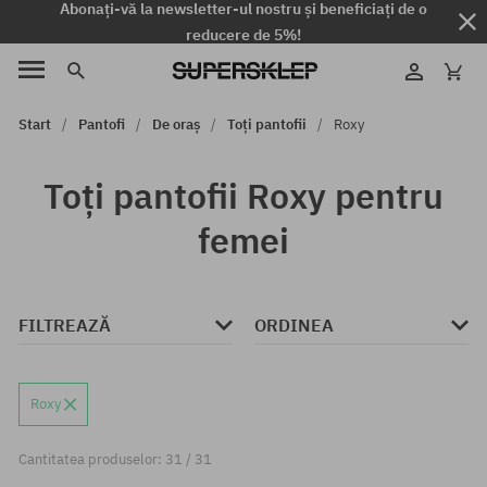
Abonați-vă la newsletter-ul nostru și beneficiați de o
reducere de 5%!
Start
Pantofi
De oraș
Toți pantofii
Roxy
Toți pantofii Roxy pentru
femei
FILTREAZĂ
ORDINEA
Roxy
Cantitatea produselor: 31 / 31