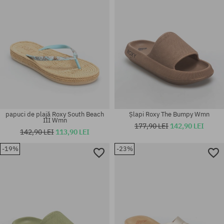
papuci de plajă Roxy South Beach
Șlapi Roxy The Bumpy Wmn
III Wmn
177,90 LEI
142,90 LEI
142,90 LEI
113,90 LEI
-19%
-23%
Mărimi existente:
Mărimi existente:
36; 37; 38; 39; 40; 41
36; 37; 38; 39; 40