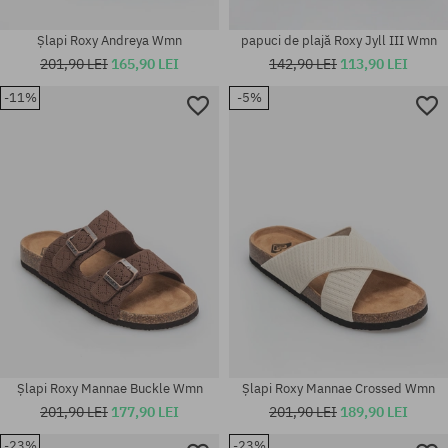
Șlapi Roxy Andreya Wmn
papuci de plajă Roxy Jyll III Wmn
201,90 LEI
165,90 LEI
142,90 LEI
113,90 LEI
-11%
-5%
Mărimi existente:
Mărimi existente:
36; 37; 38; 39; 41
36; 37; 38; 39; 40; 41
Șlapi Roxy Mannae Buckle Wmn
Șlapi Roxy Mannae Crossed Wmn
201,90 LEI
177,90 LEI
201,90 LEI
189,90 LEI
-23%
-23%