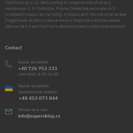
Distribution sp. z o.o. Sediul central al companiei este situat la ul.
Handlowców 2, în Modlniczka, Polonia. Datele tale personale vor fi
procesate în scopuri de marketing. Ai dreptul să fii informat ce fel de date
înregistrează vânzătorul despre tine și ai dreptul de a schimba aceste
date sau de a-ți exprima în scris dezacordul pentru prelucrarea acestora.
Contact
Număr de telefon
+40 726 753 233
Luni-vineri, 8.00-16.00
Număr de telefon
(українською мовою)
+48 453 073 844
Adresa de e-mail
info@supersklep.ro