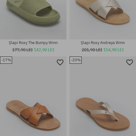
Șlapi Roxy The Bumpy Wmn
Șlapi Roxy Andreya Wmn
177,90 LEI
142,90 LEI
201,90 LEI
154,90 LEI
-17%
-20%
Mărimi existente:
Mărimi existente:
36; 37; 38; 39; 40; 41
36; 38; 39; 40; 41