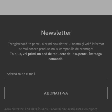
Newsletter
Înregistrează-te pentru a primi newsletter-ul nostru și vei fi informat
primul despre produse noi și campaniile de promoție!
În plus, vei primi un cod de reducere de -5% pentru întreaga
comandă!
Adresa ta de e-mail
ABONATI-VA
Administratorul de date în sensul acestei declarații este Cool Sport