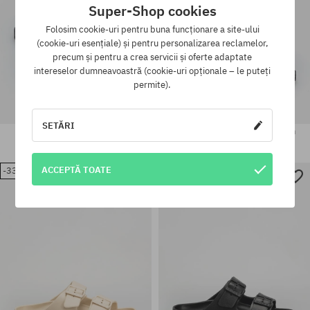
Super-Shop cookies
Folosim cookie-uri pentru buna funcționare a site-ului
(cookie-uri esențiale) și pentru personalizarea reclamelor,
precum și pentru a crea servicii și oferte adaptate
intereselor dumneavoastră (cookie-uri opționale – le puteți
permite).
SETĂRI
Șlapi Roxy Zaho Wmn
Șlapi Roxy Zaho Crossed Wmn
225,90 LEI
177,90 LEI
225,90 LEI
201,90 LEI
ACCEPTĂ TOATE
-33%
Mărimi existente:
Mărimi existente:
36; 37; 38; 39; 40; 41
36; 37; 38; 39; 40; 41