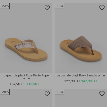
-23%
-19%
Mărimi existente:
Mărimi existente:
36; 37; 38; 39
36; 37; 38; 39; 40; 41
papuci de plajă Roxy Porto Rope
papuci de plajă Roxy Samolo Wmn
Wmn
177,90 LEI
142,90 LEI
154,90 LEI
118,90 LEI
-20%
-19%
Mărimi existente:
Mărimi existente:
36; 37; 38; 39; 40; 41
36; 37; 38; 39; 40; 41