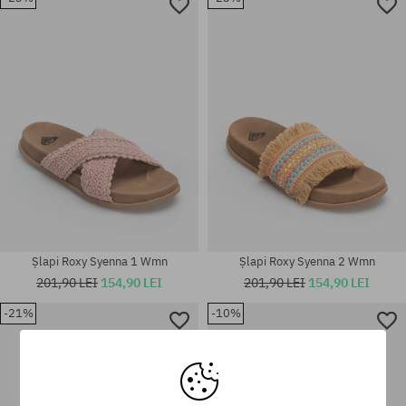
Mărimi existente:
Mărimi existente:
36; 37; 38; 39; 40
36; 37; 38; 39; 40; 41
Șlapi Roxy Syenna 1 Wmn
Șlapi Roxy Syenna 2 Wmn
201,90 LEI
154,90 LEI
201,90 LEI
154,90 LEI
-21%
-10%
Mărimi existente:
Mărimi existente:
37; 38; 39; 41
36; 37