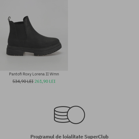
36; 37; 38; 39; 40
36; 37
Pantofi Roxy Lorena II Wmn
534,90 LEI
261,90 LEI
Mărimi existente:
Mărimi existente:
38
36
Programul de loialitate SuperClub