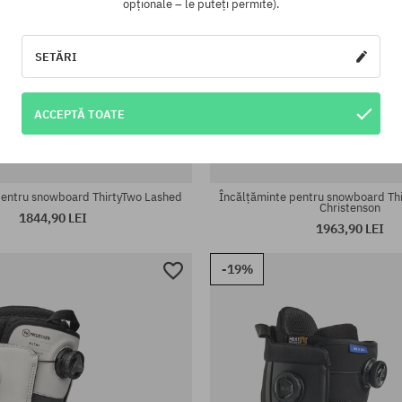
opționale – le puteți permite).
SETĂRI
ACCEPTĂ TOATE
te:
Mărimi existente:
43
pentru snowboard ThirtyTwo Lashed
Încălțăminte pentru snowboard Th
Christenson
1844,90 LEI
1963,90 LEI
-19%