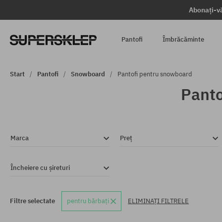
Abonați-vă
Pantofi
Îmbrăcăminte
Start
Pantofi
Snowboard
Pantofi pentru snowboard
Panto
Marca
Preț
Încheiere cu șireturi
Filtre selectate
pentru bărbați
ELIMINAȚI FILTRELE