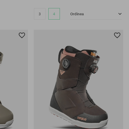
3
4
Ordinea