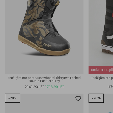
Mărimi existente:
Mărimi existen
41.5; 42
42.5
Reducere supl
Încălțăminte pentru snowboard ThirtyTwo Lashed
Încălțăminte 
Double Boa Corduroy
2141,90 LEI
1713,90 LEI
17
-20%
-20%