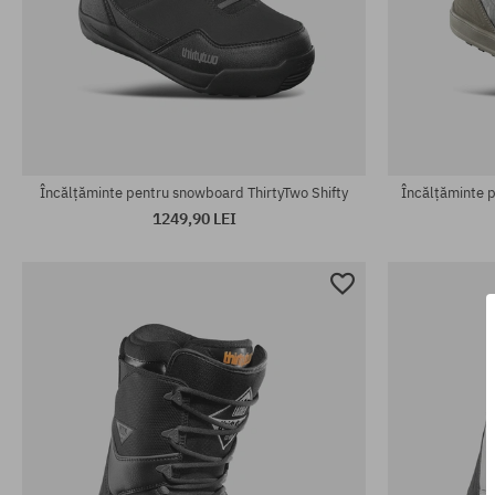
Mărimi existente:
Mărimi existen
43
43
Încălțăminte pentru snowboard ThirtyTwo Shifty
Încălțăminte 
1249,90 LEI