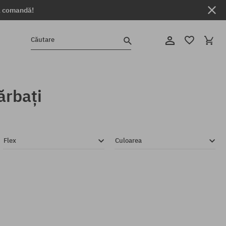
ga comandă!
Căutare
ărbați
Flex
Culoarea