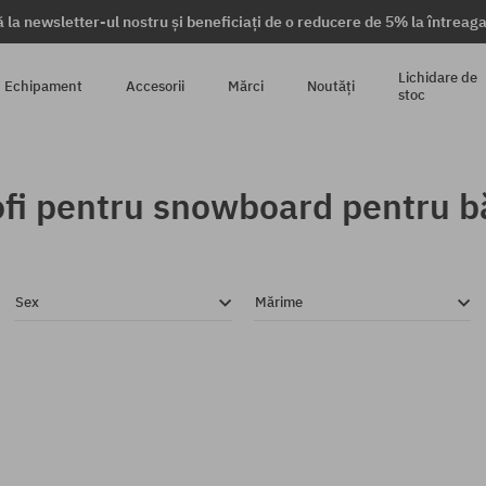
 la newsletter-ul nostru și beneficiați de o reducere de 5% la întrea
Lichidare de
Echipament
Accesorii
Mărci
Noutăți
stoc
fi pentru snowboard pentru b
Sex
Mărime