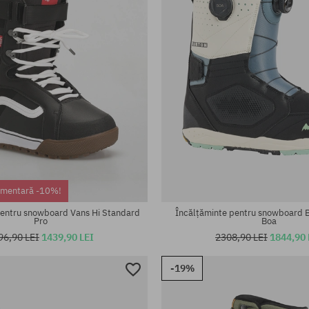
te:
Mărimi existente:
41
imentară -10%!
pentru snowboard Vans Hi Standard
Încălțăminte pentru snowboard 
Pro
Boa
96,90 LEI
1439,90 LEI
2308,90 LEI
1844,90 
-19%