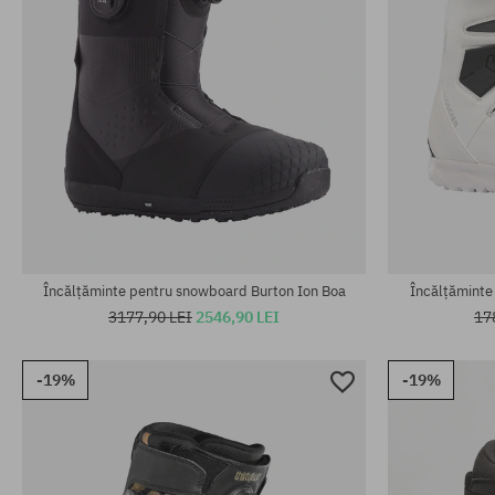
Mărimi existente:
Mărimi existen
43
43
Încălțăminte pentru snowboard Burton Ion Boa
Încălțăminte
3177,90 LEI
2546,90 LEI
17
-19%
-19%