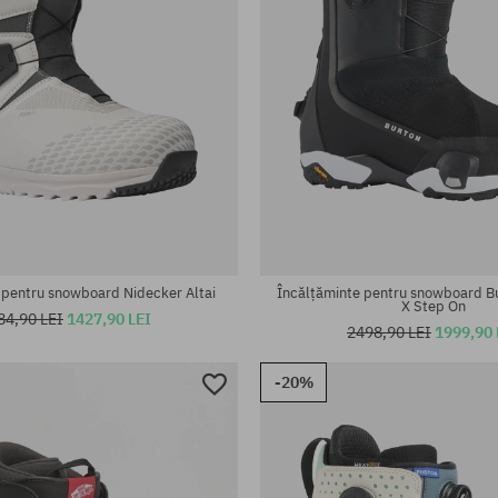
te:
Mărimi existente:
43
 pentru snowboard Nidecker Altai
Încălțăminte pentru snowboard B
X Step On
84,90 LEI
1427,90 LEI
2498,90 LEI
1999,90 
-20%