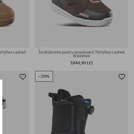
Mărimi existente:
43
irtyTwo Lashed
Încălțăminte pentru snowboard ThirtyTwo Lashed
Bradshaw
1844,90 LEI
-20%