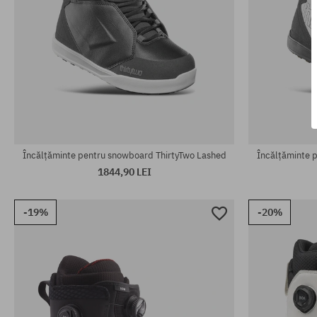
Mărimi existente:
Mărimi existen
43
43
Încălțăminte pentru snowboard ThirtyTwo Lashed
Încălțăminte 
1844,90 LEI
-19%
-20%