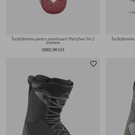
Mărimi existente:
Mărimi existen
43
45.5
Încălțăminte pentru snowboard ThirtyTwo Tm 2
Încălțăminte
Stevens
2082,90 LEI