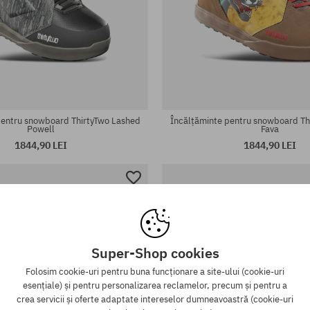
te:
Mărimi existente:
43
pentru snowboard ThirtyTwo Lashed
Încălțăminte pentru snowboard Th
Powell
Fava
1844,90 LEI
1844,90 LEI
Super-Shop cookies
Folosim cookie-uri pentru buna funcționare a site-ului (cookie-uri
esențiale) și pentru personalizarea reclamelor, precum și pentru a
crea servicii și oferte adaptate intereselor dumneavoastră (cookie-uri