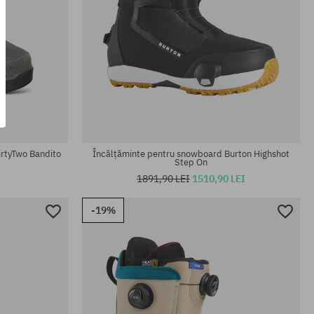
Mărimi existente:
43
irtyTwo Bandito
Încălțăminte pentru snowboard Burton Highshot
Step On
1891,90 LEI
1510,90 LEI
-19%