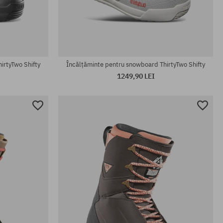
Mărimi existente:
43
irtyTwo Shifty
Încălțăminte pentru snowboard ThirtyTwo Shifty
1249,90 LEI