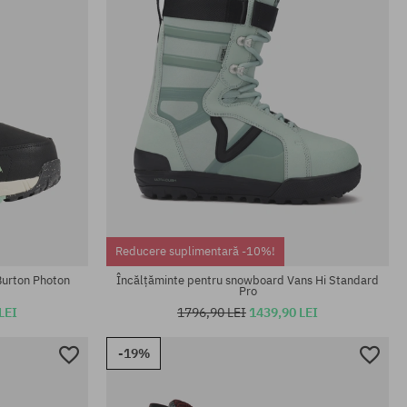
Mărimi existente:
42; 43; 43.5; 44
Reducere suplimentară -10%!
Burton Photon
Încălțăminte pentru snowboard Vans Hi Standard
Pro
LEI
1796,90 LEI
1439,90 LEI
-19%