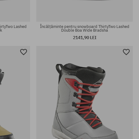
irtyTwo Lashed
Încălțăminte pentru snowboard ThirtyTwo Lashed
k
Double Boa Wide Bradsha
2141,90 LEI