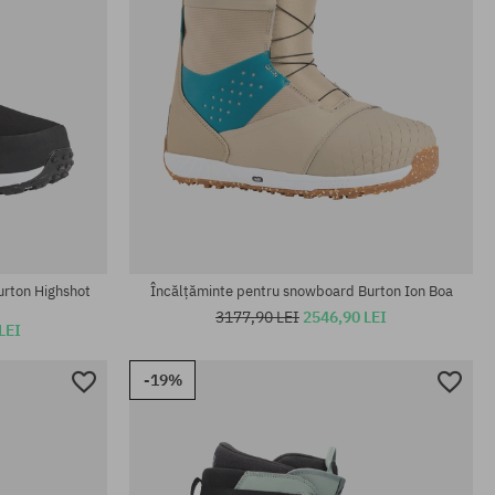
Mărimi existente:
41.5; 42; 42.5; 44; 47
urton Highshot
Încălțăminte pentru snowboard Burton Ion Boa
3177,90 LEI
2546,90 LEI
LEI
-19%