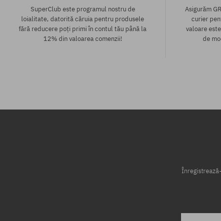
SuperClub este programul nostru de
Asigurăm GR
loialitate, datorită căruia pentru produsele
curier pen
fără reducere poți primi în contul tău până la
valoare este
12% din valoarea comenzii!
de mod
Mărimi existente:
Mărimi existen
37; 38; 39; 40
39; 40
Înregistrează-