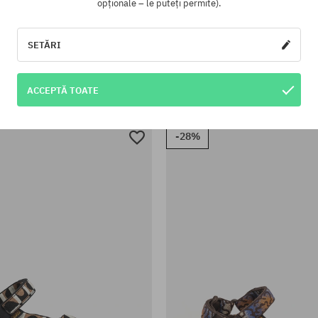
opționale – le puteți permite).
SETĂRI
te:
Mărimi existente:
45.5
dale Teva Olowahu Wmn
Sandale Teva Olowahu
ACCEPTĂ TOATE
89,90 LEI
130,90 LEI
189,90 LEI
130,90 L
-28%