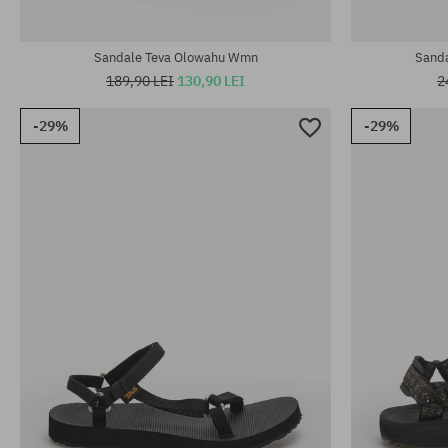
Mărimi existente:
Mărimi existen
37; 38
37; 39; 40
Sandale Teva Olowahu Wmn
Sanda
189,90 LEI
130,90 LEI
2
-29%
-29%