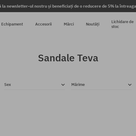
 la newsletter-ul nostru și beneficiați de o reducere de 5% la întrea
Lichidare de
Echipament
Accesorii
Mărci
Noutăți
stoc
Sandale Teva
Sex
Mărime