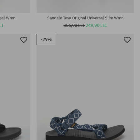
Mărimi existente:
37; 41
rsal Wmn
Sandale Teva Original Universal Slim Wmn
EI
356,90 LEI
249,90 LEI
-29%