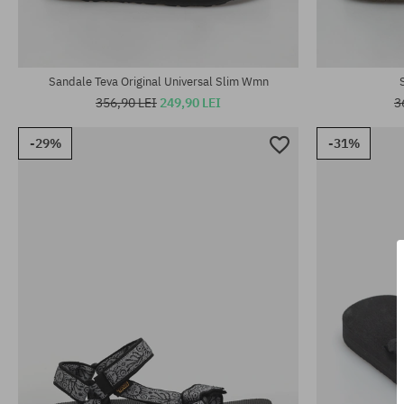
Mărimi existente:
Mărimi existen
37; 38; 39
37; 38; 39; 40
Sandale Teva Original Universal Slim Wmn
356,90 LEI
249,90 LEI
3
-29%
-31%