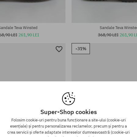
te:
Mărimi existente:
; 41
37; 38; 39
Sandale Teva Winsted
Sandale Teva Winste
68,90 LEI
261,90 LEI
368,90 LEI
261,90 L
-31%
Super-Shop cookies
Folosim cookie-uri pentru buna funcționare a site-ului (cookie-uri
esențiale) și pentru personalizarea reclamelor, precum și pentru a
crea servicii și oferte adaptate intereselor dumneavoastră (cookie-uri