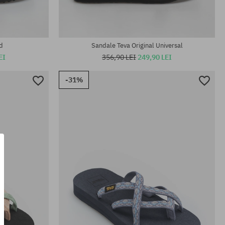
Mărimi existente:
39
d
Sandale Teva Original Universal
EI
356,90 LEI
249,90 LEI
-31%