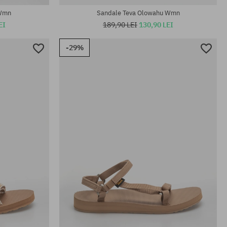
 Wmn
Sandale Teva Olowahu Wmn
EI
189,90 LEI
130,90 LEI
-29%