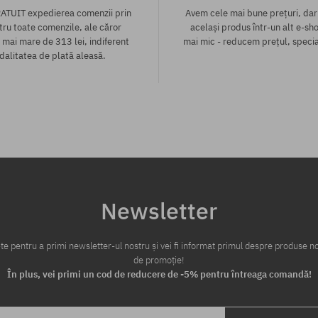
ATUIT expedierea comenzii prin
Avem cele mai bune prețuri, dar
tru toate comenzile, ale căror
același produs într-un alt e-sho
 mai mare de 313 lei, indiferent
mai mic - reducem prețul, specia
alitatea de plată aleasă.
te:
Mărimi existente:
42
Newsletter
te pentru a primi newsletter-ul nostru și vei fi informat primul despre produse no
de promoție!
În plus, vei primi un cod de reducere de -5% pentru întreaga comandă!