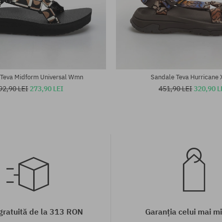
te:
Mărimi existente:
37; 38; 39; 40
 Teva Midform Universal Wmn
Sandale Teva Hurricane 
92,90 LEI
273,90 LEI
451,90 LEI
320,90 L
 gratuită de la 313 RON
Garanția celui mai mi