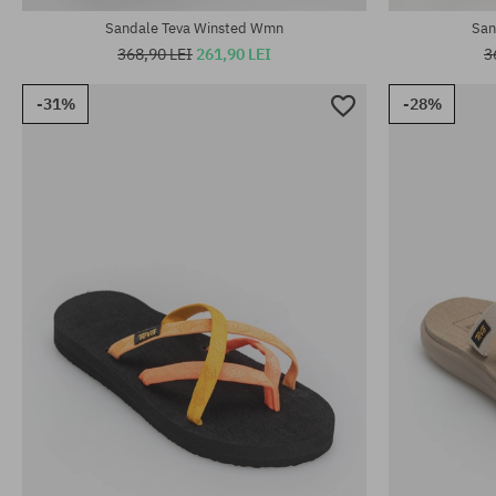
Sandale Teva Winsted Wmn
San
368,90 LEI
261,90 LEI
3
-31%
-28%