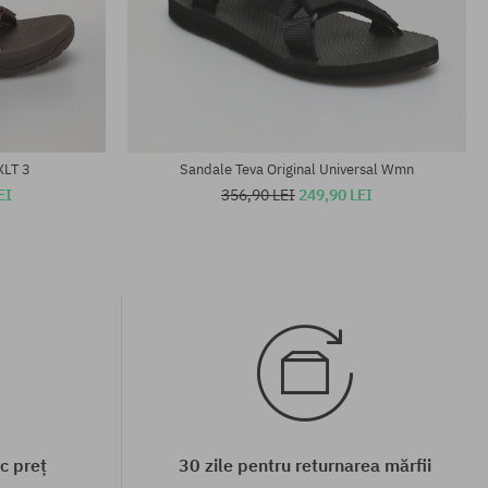
Mărimi existente:
37; 38; 39
XLT 3
Sandale Teva Original Universal Wmn
EI
356,90 LEI
249,90 LEI
c preț
30 zile pentru returnarea mărfii