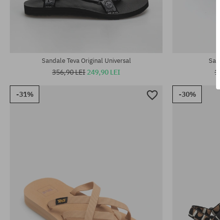
Mărimi existente:
Mărimi existen
37; 38; 40
42; 45.5
Sandale Teva Original Universal
San
356,90 LEI
249,90 LEI
1
-31%
-30%