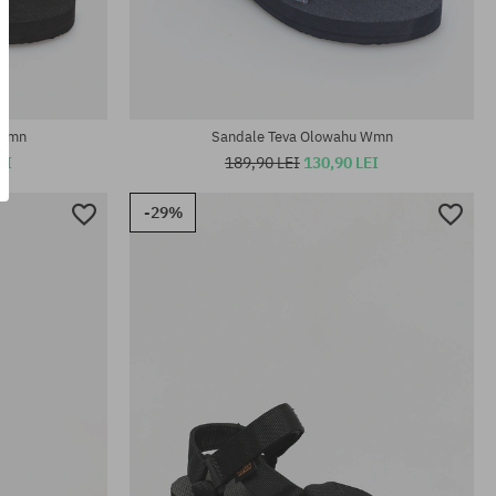
Mărimi existente:
43; 44.5
 Wmn
Sandale Teva Olowahu Wmn
EI
189,90 LEI
130,90 LEI
-29%