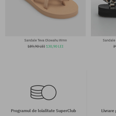
Mărimi existente:
Mărimi existen
42; 43; 44.5; 45.5
37; 38; 40; 41
Sandale Teva Olowahu Wmn
Sandale
189,90 LEI
130,90 LEI
3
Programul de loialitate SuperClub
Livrare