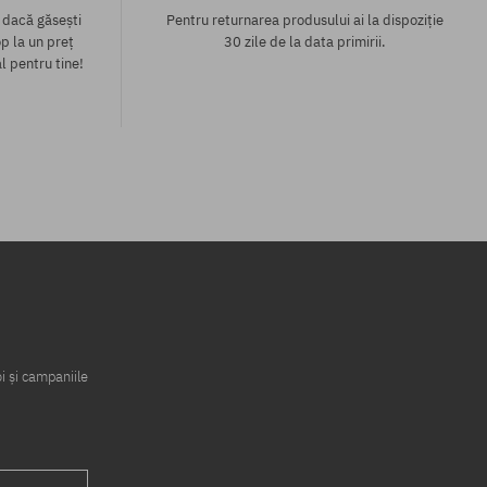
 dacă găsești
Pentru returnarea produsului ai la dispoziție
p la un preț
30 zile de la data primirii.
l pentru tine!
Mărimi existente:
36; 37; 38; 39; 40
i și campaniile