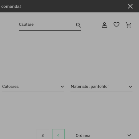
ga comandă!
Căutare
Culoarea
Materialul pantofilor
3
4
Ordinea