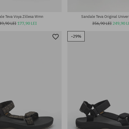
te:
Mărimi existente:
37; 38; 39; 40
le Teva Voya Zillesa Wmn
Sandale Teva Original Unive
49,90 LEI
177,90 LEI
356,90 LEI
249,90 L
-29%