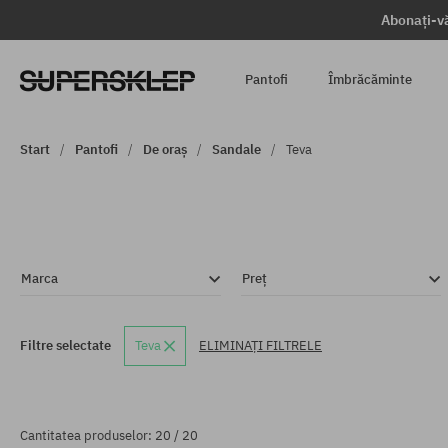
Abonați-vă
Pantofi
Îmbrăcăminte
Start
Pantofi
De oraș
Sandale
Teva
Marca
Preț
Filtre selectate
Teva
ELIMINAȚI FILTRELE
Cantitatea produselor: 20 / 20