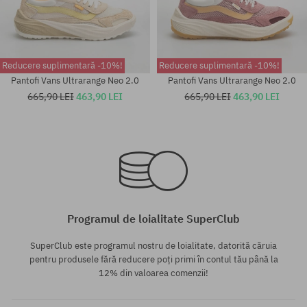
Reducere suplimentară -10%!
Reducere suplimentară -10%!
Pantofi Vans Ultrarange Neo 2.0
Pantofi Vans Ultrarange Neo 2.0
665,90 LEI
463,90 LEI
665,90 LEI
463,90 LEI
Mărimi existente:
Mărimi existente:
37; 38; 39
38
Programul de loialitate SuperClub
SuperClub este programul nostru de loialitate, datorită căruia
pentru produsele fără reducere poți primi în contul tău până la
12% din valoarea comenzii!