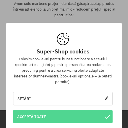
Avem cele mai bune prețuri, dar dacă găsești același produs
într-un alt e-shop la un preț mai mic - reducem prețul, special
pentru tine!
Super-Shop cookies
Folosim cookie-uri pentru buna funcționare a site-ului
(cookie-uri esențiale) și pentru personalizarea reclamelor,
precum și pentru a crea servicii și oferte adaptate
30 zile pentru returnarea mărfii
intereselor dumneavoastră (cookie-uri opționale – le puteți
permite).
Pentru returnarea produsului ai la dispoziție 30 zile de la data
primirii.
SETĂRI
ACCEPTĂ TOATE