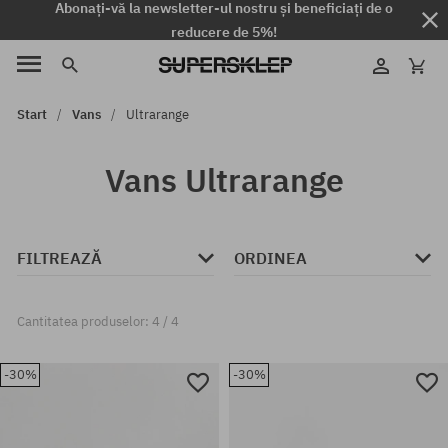
Abonați-vă la newsletter-ul nostru și beneficiați de o
reducere de 5%!
Start
Vans
Ultrarange
Vans Ultrarange
FILTREAZĂ
ORDINEA
Cantitatea produselor: 4 / 4
-30%
-30%