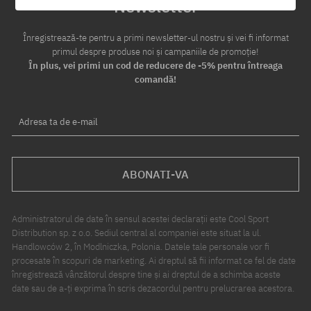
Newsletter
Înregistrează-te pentru a primi newsletter-ul nostru și vei fi informat
primul despre produse noi și campaniile de promoție!
În plus, vei primi un cod de reducere de -5% pentru întreaga
comandă!
Adresa ta de e-mail
ABONATI-VA
Administratorul de date în sensul acestei declarații este Cool Sport
Distribution sp. z o.o. Sediul central al companiei este situat la ul.
Handlowców 2, în Modlniczka, Polonia. Datele tale personale vor fi
procesate în scopuri de marketing. Ai dreptul să fii informat ce fel de date
înregistrează vânzătorul despre tine și ai dreptul de a schimba aceste
date sau de a-ți exprima în scris dezacordul pentru prelucrarea acestora.