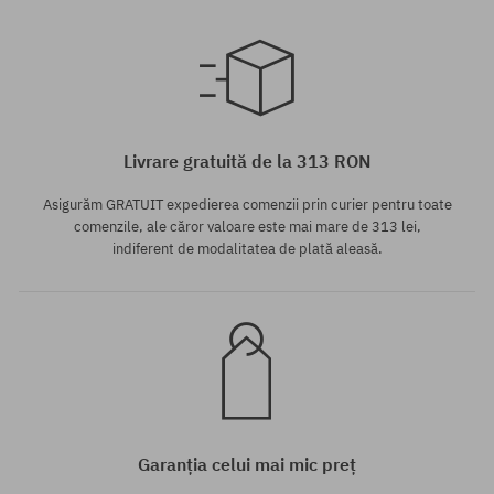
Mărimi existente:
Mărimi existente:
40.5
41
Livrare gratuită de la 313 RON
Asigurăm GRATUIT expedierea comenzii prin curier pentru toate
comenzile, ale căror valoare este mai mare de 313 lei,
indiferent de modalitatea de plată aleasă.
Garanția celui mai mic preț