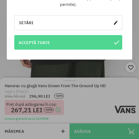
permite).
SETĂRI
ACCEPTĂ TOATE
Hanorac cu glugă Vans Grown From The Ground Up HD
negru (black)
356,90 LEI
296,90 LEI
-16%
Preț după adăugarea în coș:
267,21 LEI
-10%
Livrare gratuită de la 313 RON
MĂRIMEA
ADĂUGA