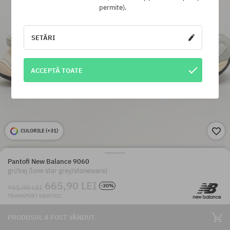
permite).
SETĂRI
ACCEPTĂ TOATE
CULORILE (
+31
)
Pantofi New Balance 9060
gri/bej (lone star grey/stoneware)
665,90 LEI
-30%
951,90 LEI
TRANSPORT GRATUIT.
PRODUSUL A FOST VÂNDUT