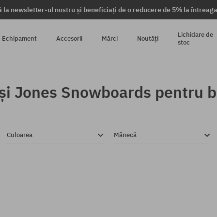
 la newsletter-ul nostru și beneficiați de o reducere de 5% la întrea
Lichidare de
Echipament
Accesorii
Mărci
Noutăți
stoc
i Jones Snowboards pentru b
Culoarea
Mânecă