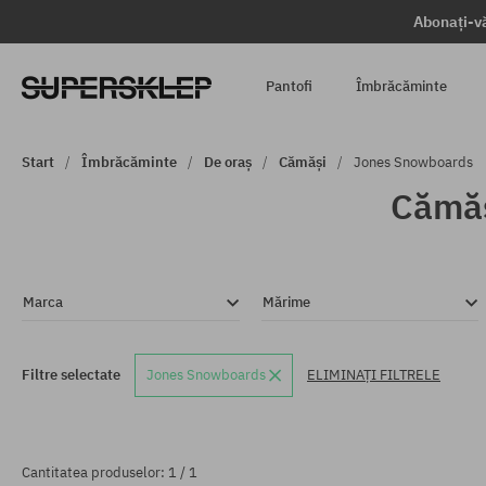
Abonați-vă
Pantofi
Îmbrăcăminte
Start
Îmbrăcăminte
De oraș
Cămăși
Jones Snowboards
Cămăș
Marca
Mărime
Filtre selectate
Jones Snowboards
ELIMINAȚI FILTRELE
Cantitatea produselor: 1 / 1