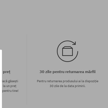
c preț
30 zile pentru returnarea mărfii
 dacă găsești
Pentru returnarea produsului ai la dispoziție
p la un preț
30 zile de la data primirii.
l pentru tine!