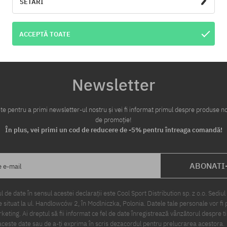
SETĂRI
ACCEPTĂ TOATE
Newsletter
te pentru a primi newsletter-ul nostru și vei fi informat primul despre produse no
de promoție!
În plus, vei primi un cod de reducere de -5% pentru întreaga comandă!
ABONATI
e e-mail
 de date în sensul acestei declarații este Cool Sport Distribution sp. z o.o. Sediul 
 situat la ul. Handlowców 2, în Modlniczka, Polonia. Datele tale personale vor fi 
eting. Ai dreptul să fii informat ce fel de date înregistrează vânzătorul despre ti
ceste date sau de a-ți exprima în scris dezacordul pentru prelucrarea acestora.