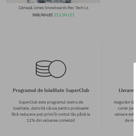
Cămașă Jones Snowboards Rec Tech Ls
308,90 LEI
213,90 LEI
Programul de loialitate SuperClub
Livrare
SuperClub este programul nostru de
Asigurăm GR
loialitate, datorită căruia pentru produsele
curier pen
fără reducere poți primi în contul tău până la
valoare este
12% din valoarea comenzii!
de mod