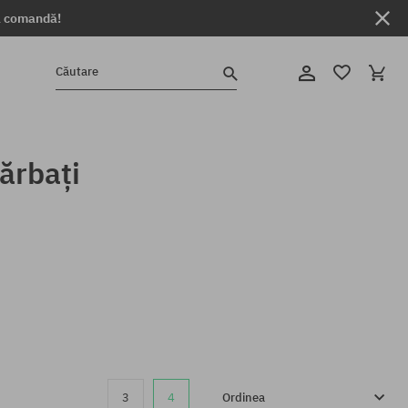
ga comandă!
Căutare
ărbați
3
4
Ordinea