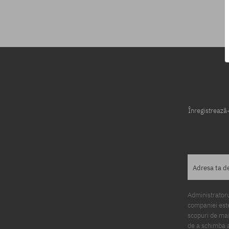
Mărimi existente:
M; XL
Înregistrează-
Adresa ta d
Administratorul
companiei este
scopuri de mark
de a schimba a