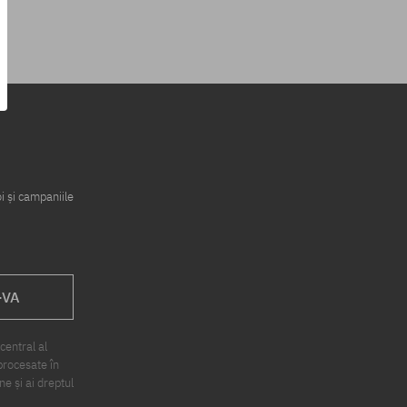
i și campaniile
-VA
central al
procesate în
ne și ai dreptul