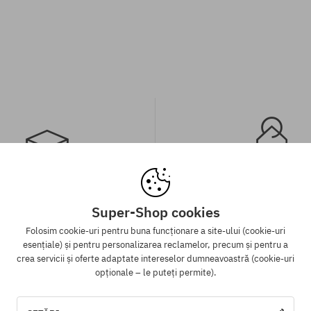
 gratuită de la 313 RON
Garanția celui mai mi
Super-Shop cookies
Folosim cookie-uri pentru buna funcționare a site-ului (cookie-uri
ATUIT expedierea comenzii prin
Avem cele mai bune prețuri, dar
esențiale) și pentru personalizarea reclamelor, precum și pentru a
tru toate comenzile, ale căror
același produs într-un alt e-sho
crea servicii și oferte adaptate intereselor dumneavoastră (cookie-uri
 mai mare de 313 lei, indiferent
mai mic - reducem prețul, specia
opționale – le puteți permite).
alitatea de plată aleasă.