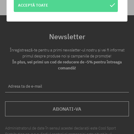
ACCEPTĂ TOATE
Newsletter
Înregistrează-te pentru a primi newsletter-ul nostru și vei fi informat
primul despre produse noi și campaniile de promoție!
În plus, vei primi un cod de reducere de -5% pentru întreaga
comandă!
Adresa ta de e-mail
ABONATI-VA
Administratorul de date în sensul acestei declarații este Cool Sport