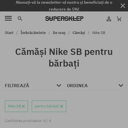
Abonați-vă la newsletter-ul nostru și beneficiați de o
reducere de 5%!
Start
Îmbrăcăminte
De oraș
Cămăși
Nike SB
Cămăși Nike SB pentru
bărbați
FILTREAZĂ
ORDINEA
Nike SB
pentru bărbați
Cantitatea produselor: 4 / 4