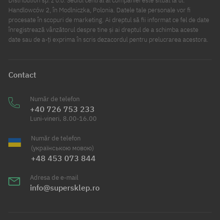
Distribution sp. z o.o. Sediul central al companiei este situat la ul.
Handlowców 2, în Modlniczka, Polonia. Datele tale personale vor fi
procesate în scopuri de marketing. Ai dreptul să fii informat ce fel de date
înregistrează vânzătorul despre tine și ai dreptul de a schimba aceste
date sau de a-ți exprima în scris dezacordul pentru prelucrarea acestora.
Contact
Număr de telefon
+40 726 753 233
Luni-vineri, 8.00-16.00
Număr de telefon
(українською мовою)
+48 453 073 844
Adresa de e-mail
info@supersklep.ro