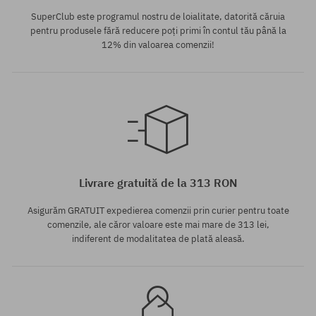
SuperClub este programul nostru de loialitate, datorită căruia
pentru produsele fără reducere poți primi în contul tău până la
12% din valoarea comenzii!
Mărimi existente:
Mărimi existente:
M
M
Livrare gratuită de la 313 RON
Asigurăm GRATUIT expedierea comenzii prin curier pentru toate
comenzile, ale căror valoare este mai mare de 313 lei,
indiferent de modalitatea de plată aleasă.