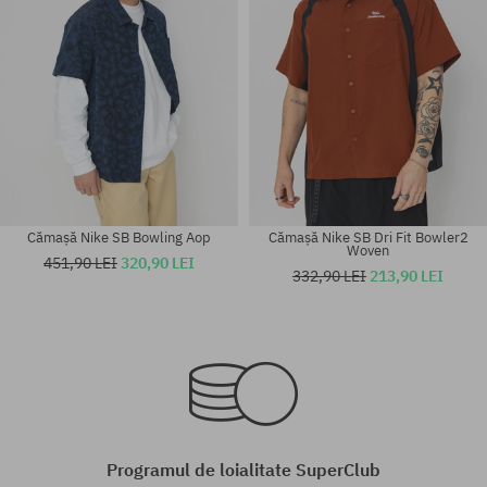
Cămașă Nike SB Bowling Aop
Cămașă Nike SB Dri Fit Bowler2
Woven
451,90 LEI
320,90 LEI
332,90 LEI
213,90 LEI
Mărimi existente:
Mărimi existente:
L; XL
M
Programul de loialitate SuperClub