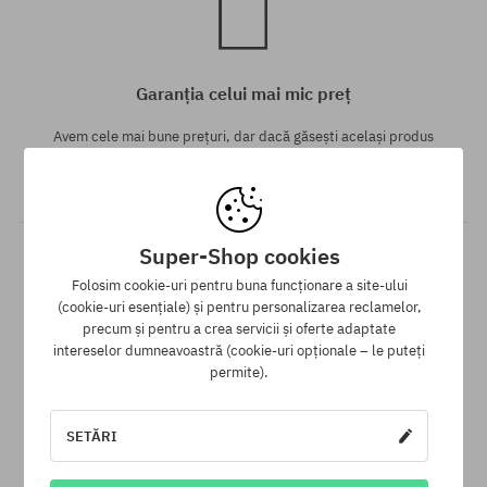
Garanția celui mai mic preț
Avem cele mai bune prețuri, dar dacă găsești același produs
într-un alt e-shop la un preț mai mic - reducem prețul, special
pentru tine!
Super-Shop cookies
Folosim cookie-uri pentru buna funcționare a site-ului
(cookie-uri esențiale) și pentru personalizarea reclamelor,
precum și pentru a crea servicii și oferte adaptate
intereselor dumneavoastră (cookie-uri opționale – le puteți
permite).
30 zile pentru returnarea mărfii
SETĂRI
Pentru returnarea produsului ai la dispoziție 30 zile de la data
primirii.