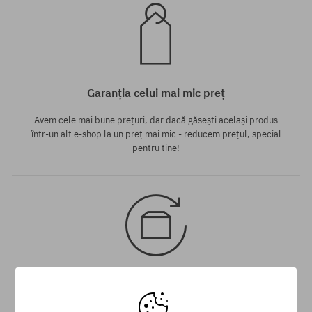
Garanția celui mai mic preț
Avem cele mai bune prețuri, dar dacă găsești același produs
într-un alt e-shop la un preț mai mic - reducem prețul, special
pentru tine!
30 zile pentru returnarea mărfii
Pentru returnarea produsului ai la dispoziție 30 zile de la data