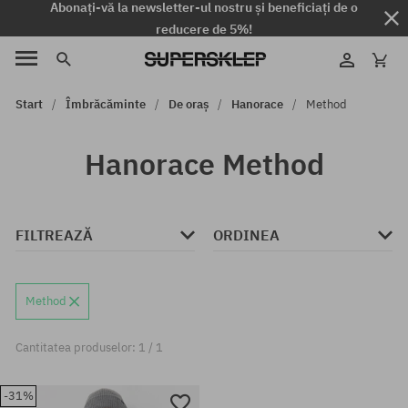
Abonați-vă la newsletter-ul nostru și beneficiați de o
reducere de 5%!
Start
Îmbrăcăminte
De oraș
Hanorace
Method
Hanorace Method
FILTREAZĂ
ORDINEA
Method
Cantitatea produselor: 1 / 1
-31%