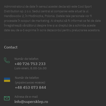
Administratorul de date în sensul acestei declarații este Cool Sport
Distribution sp. z o.o. Sediul central al companiei este situat la ul.
Handlowców 2, în Modlniczka, Polonia. Datele tale personale vor fi
procesate în scopuri de marketing. Ai dreptul să fii informat ce fel de date
înregistrează vânzătorul despre tine și ai dreptul de a schimba aceste
date sau de a-ți exprima în scris dezacordul pentru prelucrarea acestora.
Contact
Număr de telefon
+40 726 753 233
Luni-vineri, 8.00-16.00
Număr de telefon
(українською мовою)
+48 453 073 844
Adresa de e-mail
info@supersklep.ro