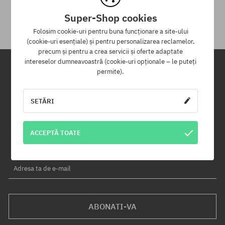
primirii.
Super-Shop cookies
Folosim cookie-uri pentru buna funcționare a site-ului
(cookie-uri esențiale) și pentru personalizarea reclamelor,
precum și pentru a crea servicii și oferte adaptate
intereselor dumneavoastră (cookie-uri opționale – le puteți
permite).
Newsletter
SETĂRI
Înregistrează-te pentru a primi newsletter-ul nostru și vei fi informat
primul despre produse noi și campaniile de promoție!
În plus, vei primi un cod de reducere de -5% pentru întreaga
ACCEPTĂ TOATE
comandă!
Adresa ta de e-mail
ABONATI-VA