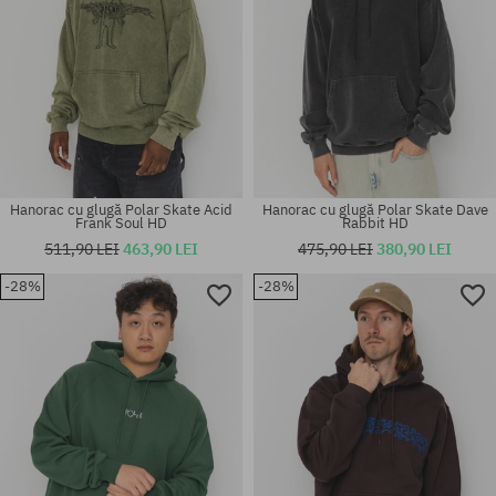
Hanorac cu glugă Polar Skate Acid
Hanorac cu glugă Polar Skate Dave
Frank Soul HD
Rabbit HD
511,90 LEI
463,90 LEI
475,90 LEI
380,90 LEI
-28%
-28%
Mărimi existente:
Mărimi existente:
M; L; XL
M; L; XL