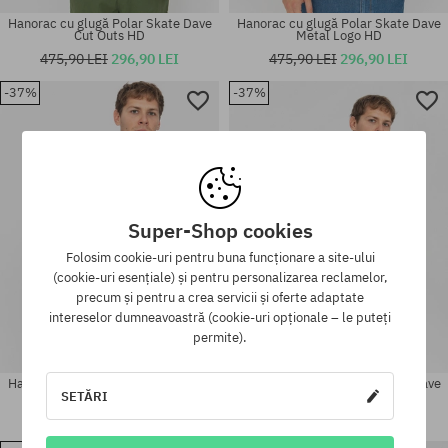
Hanorac cu glugă Polar Skate Dave
Hanorac cu glugă Polar Skate Dave
Cut Outs HD
Metal Logo HD
475,90 LEI
296,90 LEI
475,90 LEI
296,90 LEI
-37%
-37%
Mărimi existente:
Mărimi existente:
M
L; XL
Super-Shop cookies
Folosim cookie-uri pentru buna funcționare a site-ului
(cookie-uri esențiale) și pentru personalizarea reclamelor,
precum și pentru a crea servicii și oferte adaptate
intereselor dumneavoastră (cookie-uri opționale – le puteți
permite).
Hanorac cu glugă Polar Skate Dave
Hanorac cu glugă Polar Skate Dave
Third Eye HD
Metal Logo HD
SETĂRI
475,90 LEI
296,90 LEI
475,90 LEI
296,90 LEI