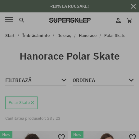
-10% LA RUCSAKE!
Start
Îmbrăcăminte
De oraș
Hanorace
Polar Skate
Hanorace Polar Skate
FILTREAZĂ
ORDINEA
Polar Skate
Cantitatea produselor: 23 / 23
New
New