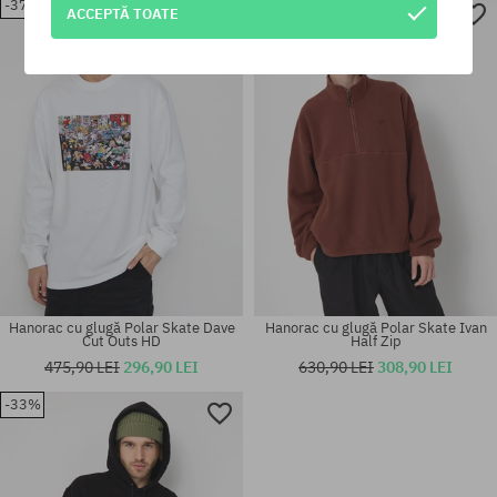
-37%
-51%
ACCEPTĂ TOATE
Mărimi existente:
Mărimi existente:
XL
L
Hanorac cu glugă Polar Skate Dave
Hanorac cu glugă Polar Skate Ivan
Cut Outs HD
Half Zip
475,90 LEI
296,90 LEI
630,90 LEI
308,90 LEI
-33%
Mărimi existente:
Mărimi existente:
M
M; L; XL; XXL