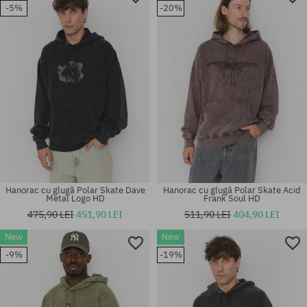
-5%
-20%
Hanorac cu glugă Polar Skate Dave
Hanorac cu glugă Polar Skate Acid
Metal Logo HD
Frank Soul HD
475,90 LEI
451,90 LEI
511,90 LEI
404,90 LEI
New
New
-9%
-19%