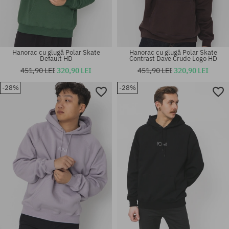
Hanorac cu glugă Polar Skate
Hanorac cu glugă Polar Skate
Default HD
Contrast Dave Crude Logo HD
451,90 LEI
320,90 LEI
451,90 LEI
320,90 LEI
-28%
-28%
Mărimi existente:
Mărimi existente:
M; L; XL
M; L; XL