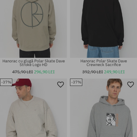
Hanorac cu glugă Polar Skate Dave
Hanorac Polar Skate Dave
Stroke Logo HD
Crewneck Sacrifice
475,90 LEI
296,90 LEI
392,90 LEI
249,90 LEI
-37%
-37%
Mărimi existente:
Mărimi existente:
M; XL
S; M; L; XL; XXL