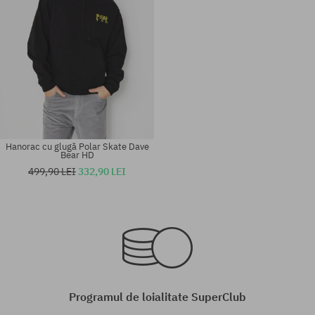
Hanorac cu glugă Polar Skate Dave
Bear HD
499,90 LEI
332,90 LEI
Mărimi existente:
Mărimi existente:
M; XL
XL
Programul de loialitate SuperClub