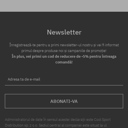
Newsletter
Înregistrează-te pentru a primi newsletter-ul nostru și vei fi informat
primul despre produse noi și campaniile de promoție!
În plus, vei primi un cod de reducere de -5% pentru întreaga
comandă!
Adresa ta de e-mail
ABONATI-VA
Administratorul de date în sensul acestei declarații este Cool Sport
Distribution sp. z o.o. Sediul central al companiei este situat la ul.