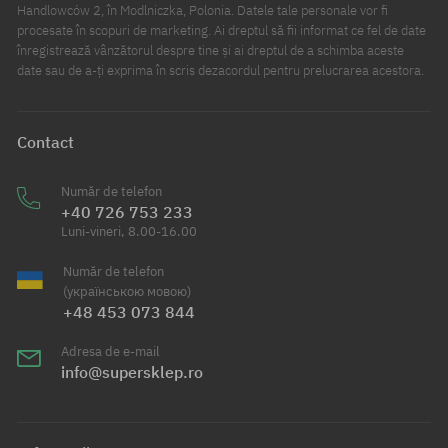
Handlowców 2, în Modlniczka, Polonia. Datele tale personale vor fi
procesate în scopuri de marketing. Ai dreptul să fii informat ce fel de date
înregistrează vânzătorul despre tine și ai dreptul de a schimba aceste
date sau de a-ți exprima în scris dezacordul pentru prelucrarea acestora.
Contact
Număr de telefon
+40 726 753 233
Luni-vineri, 8.00-16.00
Număr de telefon
(українською мовою)
+48 453 073 844
Adresa de e-mail
info@supersklep.ro