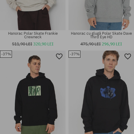
Hanorac Polar Skate Frankie
Hanorac cu glugă Polar Skate Dave
Crewneck
Third Eye HD
511,90 LEI
320,90 LEI
475,90 LEI
296,90 LEI
-37%
-37%
Mărimi existente:
Mărimi existente:
M
M; XL