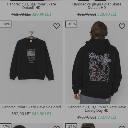
Hanorac cu glugă Polar Skate
Hanorac cu glugă Polar Skate
Default HD
Default HD
451,90 LEI
320,90 LEI
451,90 LEI
320,90 LEI
-36%
-30%
Mărimi existente:
Mărimi existente:
M
M; XL
Hanorac Polar Skate Dave So Bored
Hanorac cu glugă Polar Skate Dave
Lovely Day HD
392,90 LEI
249,90 LEI
475,90 LEI
332,90 LEI
-37%
-37%