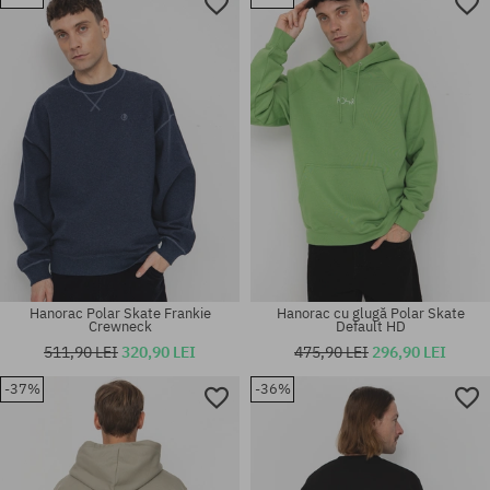
Mărimi existente:
Mărimi existente:
M; XL
M; L
Hanorac Polar Skate Frankie
Hanorac cu glugă Polar Skate
Crewneck
Default HD
511,90 LEI
320,90 LEI
475,90 LEI
296,90 LEI
-37%
-36%
Mărimi existente:
Mărimi existente:
M
L; XL