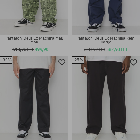
Pantaloni Deus Ex Machina Mail
Pantaloni Deus Ex Machina Remi
Man
Cargo
618,90 LEI
499,90 LEI
618,90 LEI
582,90 LEI
-30%
-25%
Mărimi existente:
Mărimi existente:
32; 33; 34
32; 33; 34