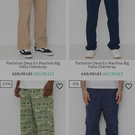
Pantaloni Deus Ex Machina Big
Pantaloni Deus Ex Machina Big
Fella Chambray
Fella Chambray
618,90 LEI
463,90 LEI
618,90 LEI
463,90 LEI
-19%
-5%
Mărimi existente:
Mărimi existente:
32; 33
32; 33; 34