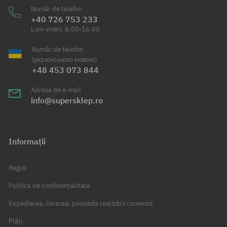
Număr de telefon
+40 726 753 233
Luni-vineri, 8.00-16.00
Număr de telefon
(українською мовою)
+48 453 073 844
Adresa de e-mail
info@supersklep.ro
Informații
Reguli
Politica de confidențialitate
Expedierea, livrarea, perioada realizării comenzii
Plăți