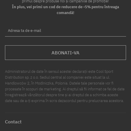
primul despre produse noi și campaniile de promoție!
În plus, vei primi un cod de reducere de -5% pentru întreaga
comandă!
Adresa ta de e-mail
ABONATI-VA
Administratorul de date în sensul acestei declarații este Cool Sport
Distribution sp. z o.o. Sediul central al companiei este situat la ul.
Handlowców 2, în Modlniczka, Polonia. Datele tale personale vor fi
procesate în scopuri de marketing. Ai dreptul să fii informat ce fel de date
înregistrează vânzătorul despre tine și ai dreptul de a schimba aceste
date sau de a-ți exprima în scris dezacordul pentru prelucrarea acestora.
Contact