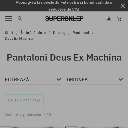
Abonați-vă la newsletter-ul nostru și beneficiați de o
reducere de 5%!
Start
Îmbrăcăminte
De oraș
Pantaloni
Deus Ex Machina
Pantaloni Deus Ex Machina
FILTREAZĂ
ORDINEA
Deus Ex Machina
Cantitatea produselor: 8 / 8