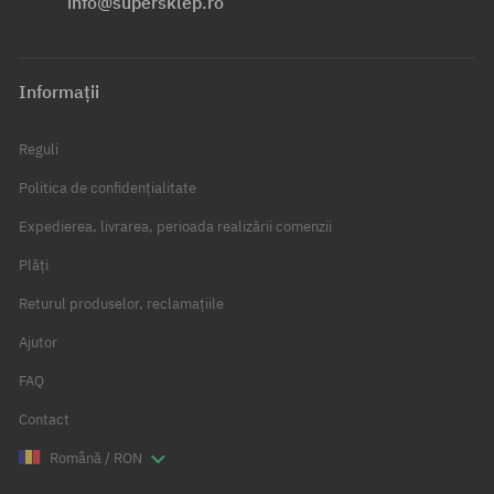
info@supersklep.ro
Informații
Reguli
Politica de confidențialitate
Expedierea, livrarea, perioada realizării comenzii
Plăți
Returul produselor, reclamațiile
Ajutor
FAQ
Contact
Română / RON