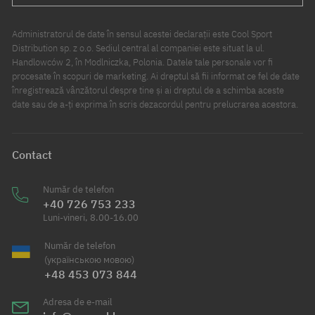
Administratorul de date în sensul acestei declarații este Cool Sport
Distribution sp. z o.o. Sediul central al companiei este situat la ul.
Handlowców 2, în Modlniczka, Polonia. Datele tale personale vor fi
procesate în scopuri de marketing. Ai dreptul să fii informat ce fel de date
înregistrează vânzătorul despre tine și ai dreptul de a schimba aceste
date sau de a-ți exprima în scris dezacordul pentru prelucrarea acestora.
Contact
Număr de telefon
+40 726 753 233
Luni-vineri, 8.00-16.00
Număr de telefon
(українською мовою)
+48 453 073 844
Adresa de e-mail