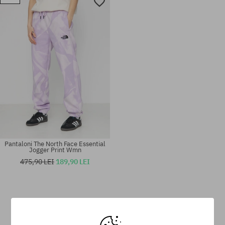
Mărimi existente:
Mărimi existente:
S; M; L; XL
XL
Pantaloni The North Face Essential
Jogger Print Wmn
475,90 LEI
189,90 LEI
Mărimi existente:
Mărimi existente:
XS; S; M
XS; S; M