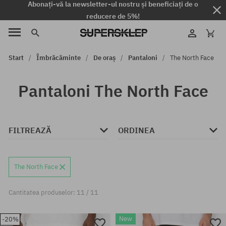
Abonați-vă la newsletter-ul nostru și beneficiați de o
reducere de 5%!
Start
Îmbrăcăminte
De oraș
Pantaloni
The North Face
Pantaloni The North Face
FILTREAZĂ
ORDINEA
The North Face
Cantitatea produselor: 11 / 11
New
-20%