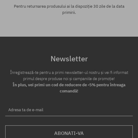
Pentru returnarea produsului ai la dispoziție 30 zile de la data
primirii.
Newsletter
Înregistrează-te pentru a primi newsletter-ul nostru și vei fi informat
primul despre produse noi și campaniile de promoție!
În plus, vei primi un cod de reducere de -5% pentru întreaga
comandă!
Adresa ta de e-mail
ABONATI-VA