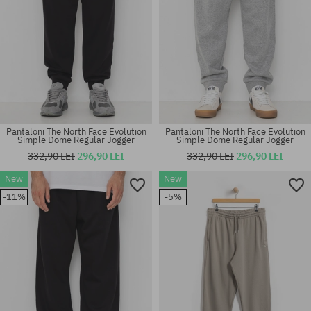
Pantaloni The North Face Evolution
Pantaloni The North Face Evolution
Simple Dome Regular Jogger
Simple Dome Regular Jogger
332,90 LEI
296,90 LEI
332,90 LEI
296,90 LEI
New
New
Mărimi existente:
Mărimi existente:
-11%
-5%
M; L; XL
S; M; L; XL