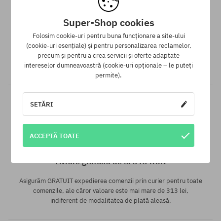
Super-Shop cookies
Programul de loialitate SuperClub
Folosim cookie-uri pentru buna funcționare a site-ului
SuperClub este programul nostru de loialitate, datorită căruia
(cookie-uri esențiale) și pentru personalizarea reclamelor,
pentru produsele fără reducere poți primi în contul tău până la
precum și pentru a crea servicii și oferte adaptate
12% din valoarea comenzii!
intereselor dumneavoastră (cookie-uri opționale – le puteți
permite).
SETĂRI
ACCEPTĂ TOATE
Mărimi existente:
XS
Livrare gratuită de la 313 RON
Asigurăm GRATUIT expedierea comenzii prin curier pentru toate
comenzile, ale căror valoare este mai mare de 313 lei,
indiferent de modalitatea de plată aleasă.