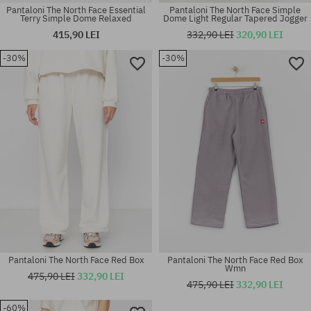
Pantaloni The North Face Essential
Pantaloni The North Face Simple
Terry Simple Dome Relaxed
Dome Light Regular Tapered Jogger
415,90 LEI
332,90 LEI
320,90 LEI
-30%
-30%
Mărimi existente:
Mărimi existente:
S; M; L; XL
S; M; L; XL
Pantaloni The North Face Red Box
Pantaloni The North Face Red Box
Wmn
475,90 LEI
332,90 LEI
475,90 LEI
332,90 LEI
-60%