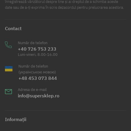
înregistrează vânzătorul despre tine și ai dreptul de a schimba aceste
date sau de a-ți exprima în scris dezacordul pentru prelucrarea acestora.
Contact
Număr de telefon
+40 726 753 233
Luni-vineri, 8.00-16.00
Număr de telefon
(українською мовою)
+48 453 073 844
Adresa de e-mail
info@supersklep.ro
Informații