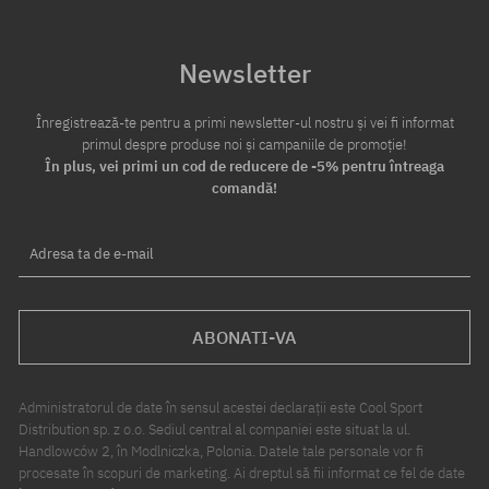
Newsletter
Înregistrează-te pentru a primi newsletter-ul nostru și vei fi informat
primul despre produse noi și campaniile de promoție!
În plus, vei primi un cod de reducere de -5% pentru întreaga
comandă!
Adresa ta de e-mail
ABONATI-VA
Administratorul de date în sensul acestei declarații este Cool Sport
Distribution sp. z o.o. Sediul central al companiei este situat la ul.
Handlowców 2, în Modlniczka, Polonia. Datele tale personale vor fi
procesate în scopuri de marketing. Ai dreptul să fii informat ce fel de date