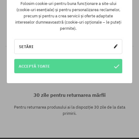
Folosim cookie-uri pentru buna funcționare a site-ului
Garanția celui mai mic preț
(cookie-uri esențiale) și pentru personalizarea reclamelor,
precum și pentru a crea servicii și oferte adaptate
Avem cele mai bune prețuri, dar dacă găsești același produs
intereselor dumneavoastră (cookie-uri opționale – le puteți
într-un alt e-shop la un preț mai mic - reducem prețul, special
permite).
pentru tine!
SETĂRI
ACCEPTĂ TOATE
30 zile pentru returnarea mărfii
Pentru returnarea produsului ai la dispoziție 30 zile de la data
primirii.