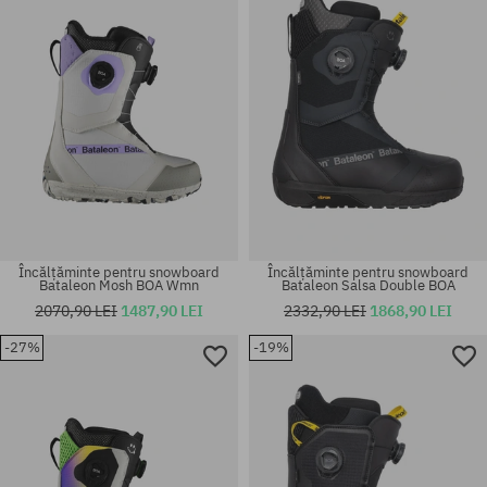
Încălțăminte pentru snowboard
Încălțăminte pentru snowboard
Bataleon Mosh BOA Wmn
Bataleon Salsa Double BOA
2070,90 LEI
1487,90 LEI
2332,90 LEI
1868,90 LEI
-27%
-19%
Mărimi existente:
Mărimi existente:
42; 44.5; 46
44