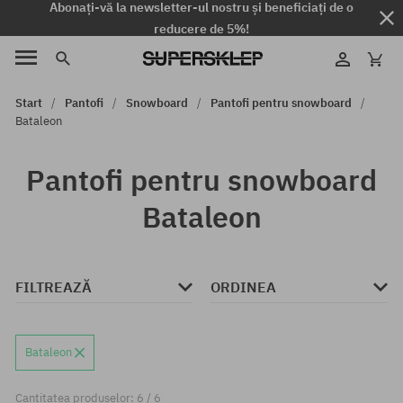
Abonați-vă la newsletter-ul nostru și beneficiați de o
reducere de 5%!
Start
Pantofi
Snowboard
Pantofi pentru snowboard
Bataleon
Pantofi pentru snowboard
Bataleon
FILTREAZĂ
ORDINEA
Bataleon
Cantitatea produselor: 6 / 6