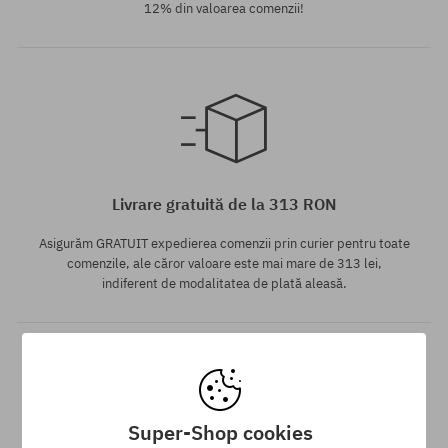
12% din valoarea comenzii!
Mărimi existente:
Mărimi existente:
42
44.5
Livrare gratuită de la 313 RON
Asigurăm GRATUIT expedierea comenzii prin curier pentru toate
comenzile, ale căror valoare este mai mare de 313 lei,
indiferent de modalitatea de plată aleasă.
Super-Shop cookies