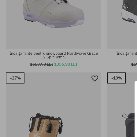
Mărimi existente:
Mărimi existen
42.5; 43; 43.5
42; 45; 46; 47
Încălțăminte pentru snowboard Northwave Grace
Încălțămin
2 Spin Wmn
1689,90 LEI
1356,90 LEI
15
-27%
-19%