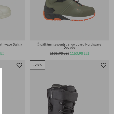
Mărimi existente:
37.5; 38; 41
rthwave Dahlia
Încălțăminte pentru snowboard Northwave
Decade
LEI
1606,90 LEI
1153,90 LEI
-28%