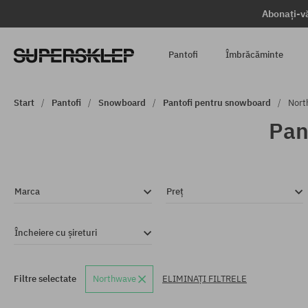
Abonați-vă
Pantofi
Îmbrăcăminte
Start
Pantofi
Snowboard
Pantofi pentru snowboard
Nort
Pan
Marca
Preț
Încheiere cu șireturi
Filtre selectate
Northwave
ELIMINAȚI FILTRELE