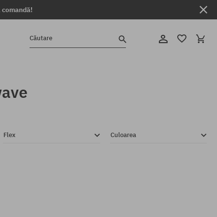
ga comandă!
Căutare
wave
Flex
Culoarea