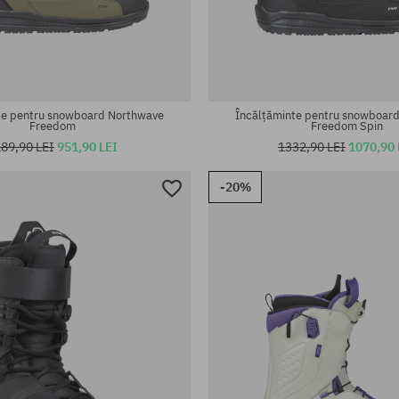
te:
Mărimi existente:
43.5; 44; 45; 46
43.5; 44; 45; 46
te pentru snowboard Northwave
Încălțăminte pentru snowboar
Freedom
Freedom Spin
89,90 LEI
951,90 LEI
1332,90 LEI
1070,90 
-20%