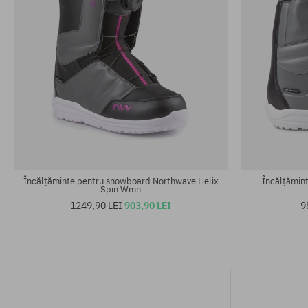
Mărimi existente:
Mărimi existen
42
37.5; 38
Încălțăminte pentru snowboard Northwave Helix
Încălțămin
Spin Wmn
1249,90 LEI
903,90 LEI
9