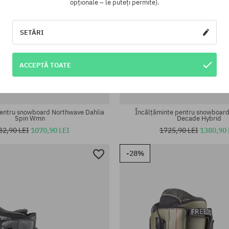
opționale – le puteți permite).
SETĂRI
ACCEPTĂ TOATE
te:
Mărimi existente:
; 44; 45
37; 37.5; 38; 39; 40; 40.5; 41
pentru snowboard Northwave Dahlia
Încălțăminte pentru snowboar
Spin Wmn
Decade Hybrid
32,90 LEI
1070,90 LEI
1725,90 LEI
1380,90 
-28%