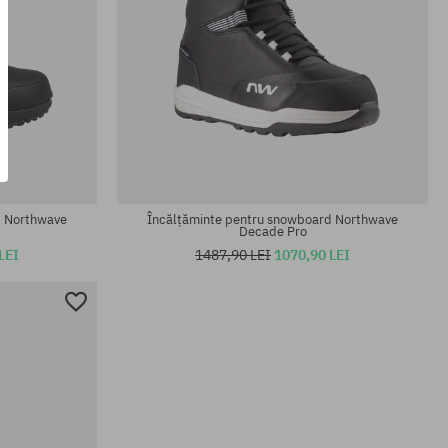
Mărimi existente:
42.5
d Northwave
Încălțăminte pentru snowboard Northwave
Decade Pro
LEI
1487,90 LEI
1070,90 LEI