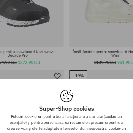
te:
Mărimi existente:
41; 42; 42.5; 43; 43.5; 46; 47
te pentru snowboard Northwave
Încălțăminte pentru snowboard No
Decade Pro
Wmn
94,90 LEI
1272,90 LEI
1189,90 LEI
951,90 
-19%
Super-Shop cookies
Folosim cookie-uri pentru buna funcționare a site-ului (cookie-uri
esențiale) și pentru personalizarea reclamelor, precum și pentru a
crea servicii și oferte adaptate intereselor dumneavoastră (cookie-uri