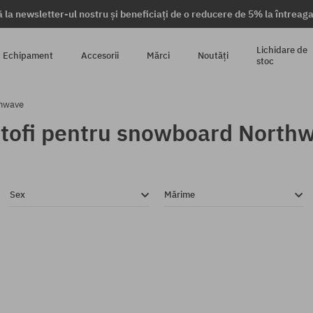
 la newsletter-ul nostru și beneficiați de o reducere de 5% la întrea
Lichidare de
Echipament
Accesorii
Mărci
Noutăți
stoc
hwave
tofi pentru snowboard North
Sex
Mărime