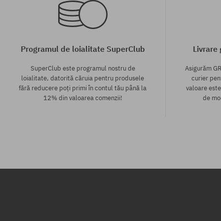
Programul de loialitate SuperClub
Livrare
SuperClub este programul nostru de
Asigurăm GR
loialitate, datorită căruia pentru produsele
curier pen
fără reducere poți primi în contul tău până la
valoare este
12% din valoarea comenzii!
de mod
Mărimi existente:
Mărimi existen
35; 37; 40.5
42