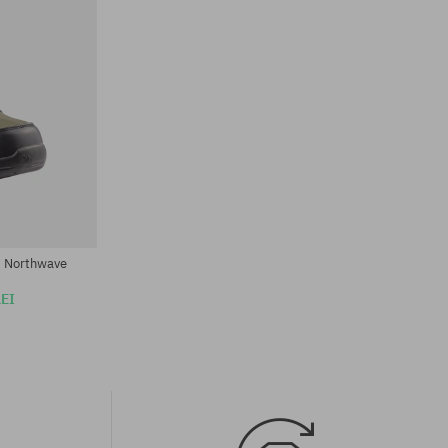
Mărimi existente:
42
d Northwave
LEI