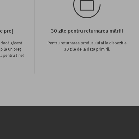
c preț
30 zile pentru returnarea mărfii
 dacă găsești
Pentru returnarea produsului ai la dispoziție
p la un preț
30 zile de la data primirii.
l pentru tine!