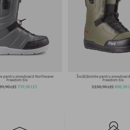
te:
Mărimi existente:
47
te pentru snowboard Northwave
Încălțăminte pentru snowboar
Freedom Sls
Freedom Sls
89,90 LEI
739,90 LEI
1130,90 LEI
808,90 