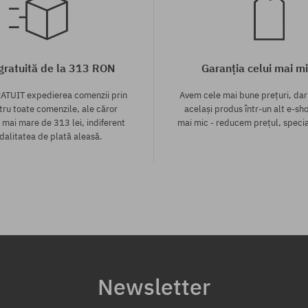
 gratuită de la 313 RON
Garanția celui mai mi
ATUIT expedierea comenzii prin
Avem cele mai bune prețuri, dar
tru toate comenzile, ale căror
același produs într-un alt e-sho
 mai mare de 313 lei, indiferent
mai mic - reducem prețul, specia
alitatea de plată aleasă.
te:
Mărimi existente:
45
Newsletter