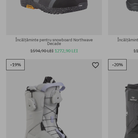
Mărimi existente:
Mărimi existen
41; 42; 42.5; 43.5; 44; 45; 46; 47; 49
42; 42.5; 43; 
Încălțăminte pentru snowboard Northwave
Încălțămin
Decade
1594,90 LEI
1272,90 LEI
11
-19%
-20%