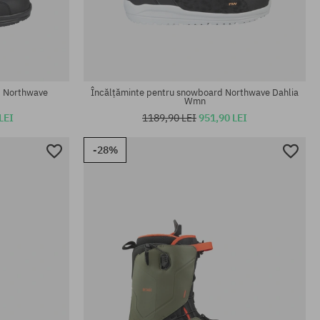
Mărimi existente:
42; 42.5; 43; 43.5; 44; 45; 46; 47
d Northwave
Încălțăminte pentru snowboard Northwave Dahlia
Wmn
LEI
1189,90 LEI
951,90 LEI
-28%