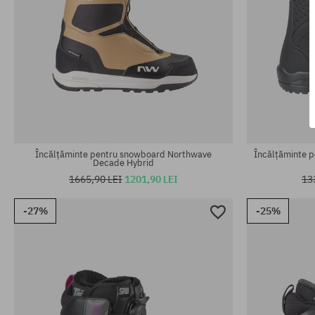
Mărimi existente:
Mărimi existen
37.5
42; 42.5; 43.5
Încălțăminte pentru snowboard Northwave
Încălțăminte 
Decade Hybrid
1665,90 LEI
1201,90 LEI
13
-27%
-25%