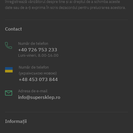
înregistrează vânzătorul despre tine și ai dreptul de a schimba aceste
date sau de a-ți exprima în scris dezacordul pentru prelucrarea acestora.
Contact
Număr de telefon
+40 726 753 233
Luni-vineri, 8.00-16.00
Număr de telefon
(українською мовою)
+48 453 073 844
Adresa de e-mail
info@supersklep.ro
Informații