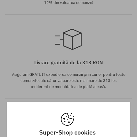
12% din valoarea comenzii!
Mărimi existente:
35; 37; 40.5
Livrare gratuită de la 313 RON
Asigurăm GRATUIT expedierea comenzii prin curier pentru toate
comenzile, ale căror valoare este mai mare de 313 lei,
indiferent de modalitatea de plată aleasă.
Super-Shop cookies