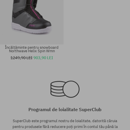
Încălțăminte pentru snowboard
Northwave Helix Spin Wmn
1249,90 LEI
903,90 LEI
Mărimi existente:
Mărimi existente:
37; 37.5; 38; 39; 40; 40.5; 41
37.5; 38
Programul de loialitate SuperClub
SuperClub este programul nostru de loialitate, datorită căruia
pentru produsele fără reducere poți primi în contul tău până la