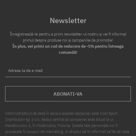
Newsletter
Înregistrează-te pentru a primi newsletter-ul nostru și vei fi informat
primul despre produse noi și campaniile de promoție!
În plus, vei primi un cod de reducere de -5% pentru întreaga
comandă!
Adresa ta de e-mail
ABONATI-VA
Administratorul de date în sensul acestei declarații este Cool Sport
Distribution sp. z o.o. Sediul central al companiei este situat la ul.
Handlowców 2, în Modlniczka, Polonia. Datele tale personale vor fi
procesate în scopuri de marketing. Ai dreptul să fii informat ce fel de date