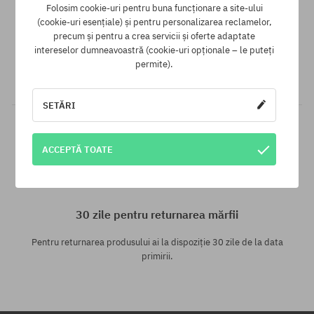
Folosim cookie-uri pentru buna funcționare a site-ului
Garanția celui mai mic preț
(cookie-uri esențiale) și pentru personalizarea reclamelor,
precum și pentru a crea servicii și oferte adaptate
Avem cele mai bune prețuri, dar dacă găsești același produs
intereselor dumneavoastră (cookie-uri opționale – le puteți
într-un alt e-shop la un preț mai mic - reducem prețul, special
permite).
pentru tine!
SETĂRI
ACCEPTĂ TOATE
30 zile pentru returnarea mărfii
Pentru returnarea produsului ai la dispoziție 30 zile de la data
primirii.