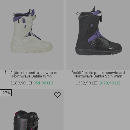
Încălțăminte pentru snowboard
Încălțăminte pentru snowboard
Northwave Dahlia Wmn
Northwave Dahlia Spin Wmn
1189,90 LEI
951,90 LEI
1332,90 LEI
1070,90 LEI
-27%
Mărimi existente:
Mărimi existente:
37.5; 38; 41
37.5