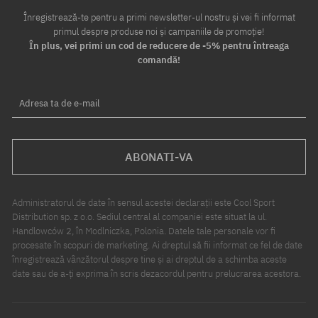
Înregistrează-te pentru a primi newsletter-ul nostru și vei fi informat
primul despre produse noi și campaniile de promoție!
În plus, vei primi un cod de reducere de -5% pentru întreaga
comandă!
Adresa ta de e-mail
ABONATI-VA
Administratorul de date în sensul acestei declarații este Cool Sport
Distribution sp. z o.o. Sediul central al companiei este situat la ul.
Handlowców 2, în Modlniczka, Polonia. Datele tale personale vor fi
procesate în scopuri de marketing. Ai dreptul să fii informat ce fel de date
înregistrează vânzătorul despre tine și ai dreptul de a schimba aceste
date sau de a-ți exprima în scris dezacordul pentru prelucrarea acestora.