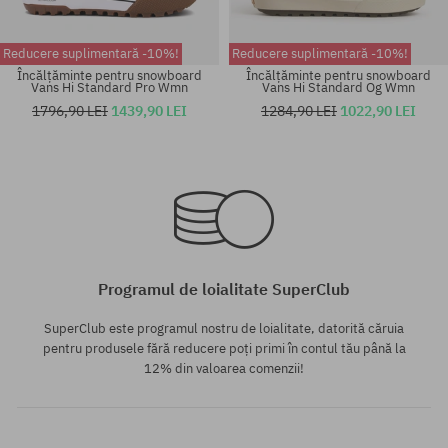
Reducere suplimentară -10%!
Reducere suplimentară -10%!
Încălțăminte pentru snowboard
Încălțăminte pentru snowboard
Vans Hi Standard Pro Wmn
Vans Hi Standard Og Wmn
1796,90 LEI
1439,90 LEI
1284,90 LEI
1022,90 LEI
Mărimi existente:
Mărimi existente:
37
38; 38.5; 39
Programul de loialitate SuperClub
SuperClub este programul nostru de loialitate, datorită căruia
pentru produsele fără reducere poți primi în contul tău până la
12% din valoarea comenzii!