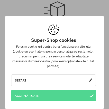
Mărimi existente:
Mărimi existente:
38.5
38
Livrare gratuită de la 313 RON
Asigurăm GRATUIT expedierea comenzii prin curier pentru toate
Super-Shop cookies
comenzile, ale căror valoare este mai mare de 313 lei,
Folosim cookie-uri pentru buna funcționare a site-ului
indiferent de modalitatea de plată aleasă.
(cookie-uri esențiale) și pentru personalizarea reclamelor,
precum și pentru a crea servicii și oferte adaptate
intereselor dumneavoastră (cookie-uri opționale – le puteți
permite).
SETĂRI
Garanția celui mai mic preț
ACCEPTĂ TOATE
Avem cele mai bune prețuri, dar dacă găsești același produs