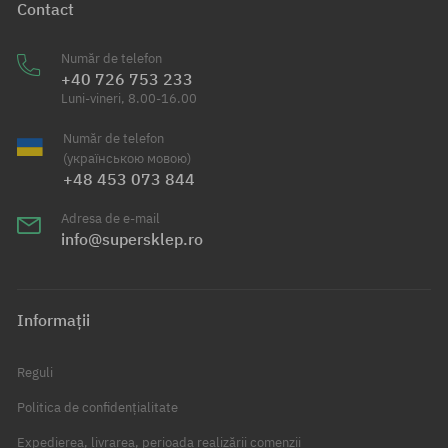
Contact
Număr de telefon
+40 726 753 233
Luni-vineri, 8.00-16.00
Număr de telefon
(українською мовою)
+48 453 073 844
Adresa de e-mail
info@supersklep.ro
Informații
Reguli
Politica de confidențialitate
Expedierea, livrarea, perioada realizării comenzii