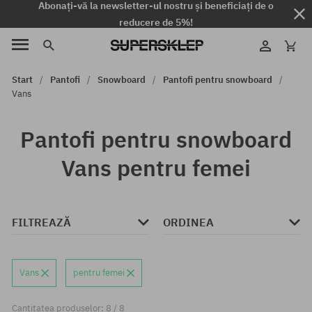
Abonați-vă la newsletter-ul nostru și beneficiați de o
reducere de 5%!
Start
Pantofi
Snowboard
Pantofi pentru snowboard
Vans
Pantofi pentru snowboard
Vans pentru femei
FILTREAZĂ
ORDINEA
Vans
pentru femei
Cantitatea produselor: 8 / 8