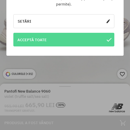
permite).
SETĂRI
ACCEPTĂ TOATE
CULORILE (
+31
)
Pantofi New Balance 9060
violet (truffle salt/sea salt)
665,90 LEI
-30%
951,90 LEI
TRANSPORT GRATUIT.
PRODUSUL A FOST VÂNDUT