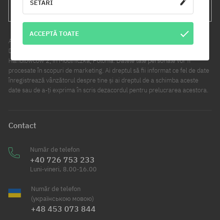
SETĂRI
ABONATI-VA
ACCEPTĂ TOATE
Administratorul de date în sensul acestei declarații este Cool Sport
Distribution sp. z o.o. Sediul central al companiei este situat la ul.
Handlowców 2, în Modlniczka, Polonia. Datele tale personale vor fi
procesate în scopuri de marketing. Ai dreptul să fii informat ce fel de date
înregistrează vânzătorul despre tine și ai dreptul de a schimba aceste
date sau de a-ți exprima în scris dezacordul pentru prelucrarea acestora.
Contact
Număr de telefon
+40 726 753 233
Luni-vineri, 8.00-16.00
Număr de telefon
(українською мовою)
+48 453 073 844