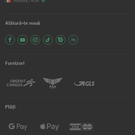
Română / RON
Alătură-te nouă
Furnizori
Plăți