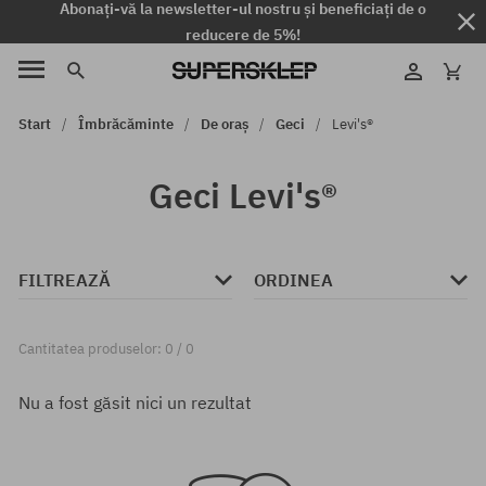
Abonați-vă la newsletter-ul nostru și beneficiați de o
reducere de 5%!
Start
Îmbrăcăminte
De oraș
Geci
Levi's®
Geci Levi's®
FILTREAZĂ
ORDINEA
Cantitatea produselor: 0 / 0
Nu a fost găsit nici un rezultat