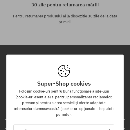
30 zile pentru returnarea mărfii
Pentru returnarea produsului ai la dispoziție 30 zile de la data
primirii.
Newsletter
Înregistrează-te pentru a primi newsletter-ul nostru și vei fi informat
Super-Shop cookies
primul despre produse noi și campaniile de promoție!
În plus, vei primi un cod de reducere de -5% pentru întreaga
Folosim cookie-uri pentru buna funcționare a site-ului
comandă!
(cookie-uri esențiale) și pentru personalizarea reclamelor,
precum și pentru a crea servicii și oferte adaptate
intereselor dumneavoastră (cookie-uri opționale – le puteți
Adresa ta de e-mail
permite).