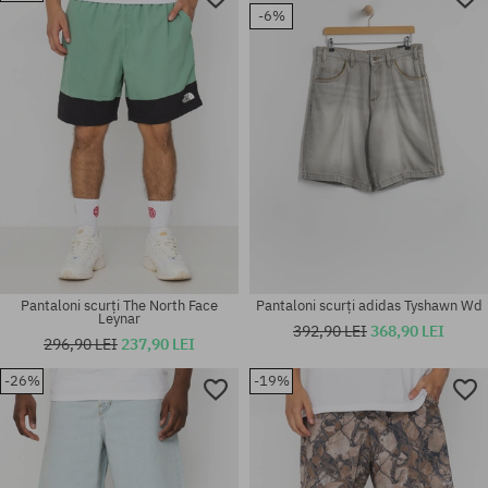
-6%
26; 29; 30; 31; 32; 34; 36; 38
S; M; L; XL
Pantaloni scurți The North Face
Pantaloni scurți adidas Tyshawn Wd
Leynar
392,90 LEI
368,90 LEI
296,90 LEI
237,90 LEI
-26%
-19%
Mărimi existente:
Mărimi existente:
30; 32; 33
XL