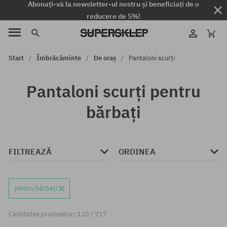
Abonați-vă la newsletter-ul nostru și beneficiați de o
reducere de 5%!
Start
Îmbrăcăminte
De oraș
Pantaloni scurți
Pantaloni scurți pentru
bărbați
FILTREAZĂ
ORDINEA
pentru bărbați
Cantitatea produselor: 120 / 717