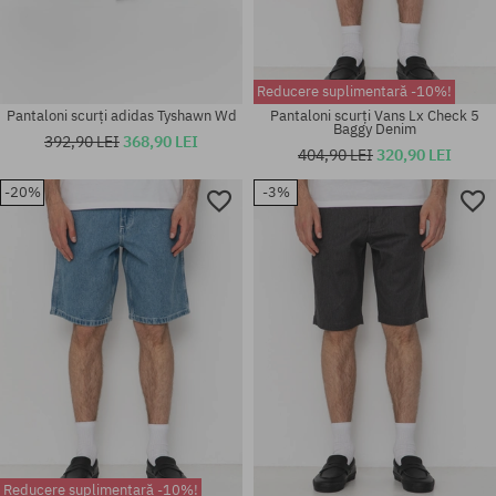
Reducere suplimentară -10%!
Pantaloni scurți adidas Tyshawn Wd
Pantaloni scurți Vans Lx Check 5
Baggy Denim
392,90 LEI
368,90 LEI
404,90 LEI
320,90 LEI
-20%
-3%
Mărimi existente:
Mărimi existente:
30; 32; 33; 34
M; L; XL
Reducere suplimentară -10%!