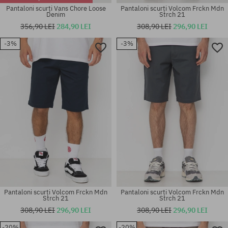
Pantaloni scurți Vans Chore Loose
Pantaloni scurți Volcom Frckn Mdn
Denim
Strch 21
356,90 LEI
284,90 LEI
308,90 LEI
296,90 LEI
-3%
-3%
Mărimi existente:
Mărimi existente:
30; 32; 34
30; 31; 32; 33; 34
Pantaloni scurți Volcom Frckn Mdn
Pantaloni scurți Volcom Frckn Mdn
Strch 21
Strch 21
308,90 LEI
296,90 LEI
308,90 LEI
296,90 LEI
-20%
-20%