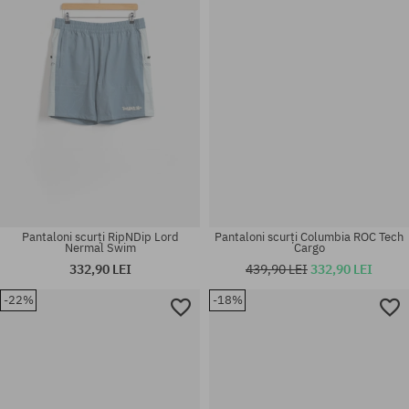
Pantaloni scurți RipNDip Lord
Pantaloni scurți Columbia ROC Tech
Nermal Swim
Cargo
332,90 LEI
439,90 LEI
332,90 LEI
-22%
-18%
Mărimi existente:
Mărimi existente:
31; 32; 33
M; L; XL