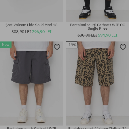
Șort Volcom Lido Solid Mod 18
Pantaloni scurți Carhartt WIP OG
Single Knee
308,90 LEI
296,90 LEI
630,90 LEI
594,90 LEI
New
-19%
Mărimi existente:
Mărimi existente:
31; 32; 33; 36
33
Pantaloni scurți Carhartt WIP
Pantaloni scurți Volcom Chillow 24