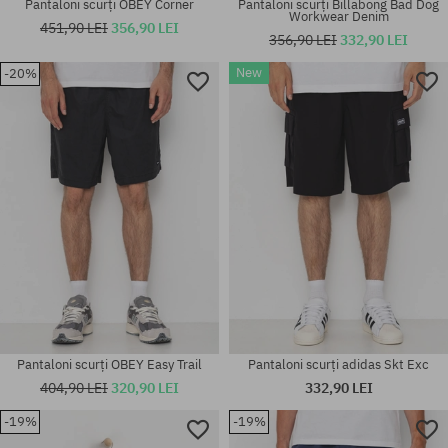
Pantaloni scurți OBEY Corner
Pantaloni scurți Billabong Bad Dog
Workwear Denim
451,90 LEI
356,90 LEI
356,90 LEI
332,90 LEI
New
-20%
Mărimi existente:
Mărimi existente:
31; 32
30; 31; 32
Pantaloni scurți OBEY Easy Trail
Pantaloni scurți adidas Skt Exc
404,90 LEI
320,90 LEI
332,90 LEI
-19%
-19%
Mărimi existente:
Mărimi existente: