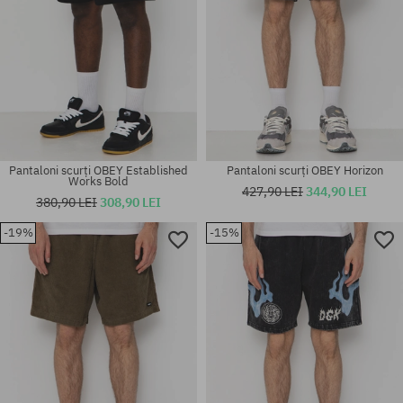
Pantaloni scurți OBEY Established
Pantaloni scurți OBEY Horizon
Works Bold
427,90 LEI
344,90 LEI
380,90 LEI
308,90 LEI
-19%
-15%
Mărimi existente:
Mărimi existente:
L; XL
M