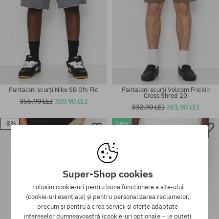
Pantaloni scurți Nike SB Gfx Flc
Pantaloni scurți Volcom Frickin
Cross Shred 20
356,90 LEI
320,90 LEI
332,90 LEI
261,90 LEI
New
-8%
Mărimi existente:
Mărimi existente:
-10%
S; M; XL
S; M
Super-Shop cookies
Folosim cookie-uri pentru buna funcționare a site-ului
(cookie-uri esențiale) și pentru personalizarea reclamelor,
precum și pentru a crea servicii și oferte adaptate
intereselor dumneavoastră (cookie-uri opționale – le puteți