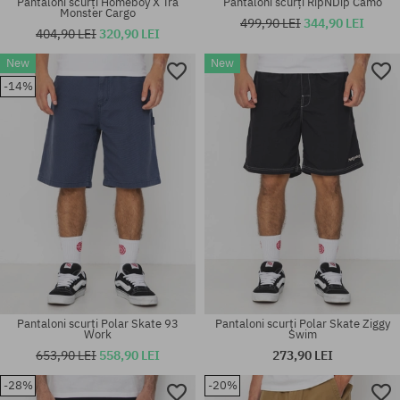
Pantaloni scurți Homeboy X Tra
Pantaloni scurți RipNDip Camo
Monster Cargo
499,90 LEI
344,90 LEI
404,90 LEI
320,90 LEI
New
New
Mărimi existente:
Mărimi existente:
-14%
XL
M; L
Pantaloni scurți Polar Skate 93
Pantaloni scurți Polar Skate Ziggy
Work
Swim
653,90 LEI
558,90 LEI
273,90 LEI
-28%
-20%
Mărimi existente:
Mărimi existente: