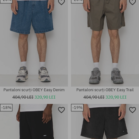
Mărimi existente:
Mărimi existente:
31; 34
33; 34; 38
Pantaloni scurți OBEY Easy Denim
Pantaloni scurți OBEY Easy Trail
404,90 LEI
320,90 LEI
404,90 LEI
320,90 LEI
-18%
-19%
Mărimi existente:
Mărimi existente:
30; 32
30; 34