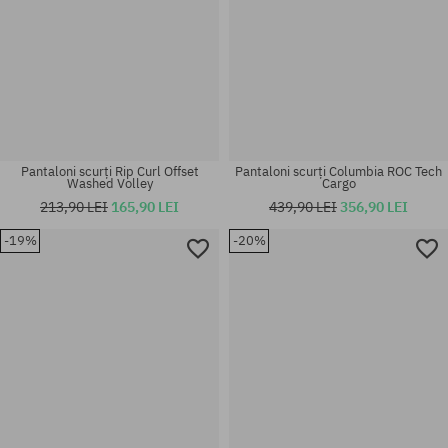
Pantaloni scurți Rip Curl Offset
Pantaloni scurți Columbia ROC Tech
Washed Volley
Cargo
213,90 LEI
165,90 LEI
439,90 LEI
356,90 LEI
-19%
-20%
Mărimi existente:
Mărimi existente:
S; M; L
30; 32; 34