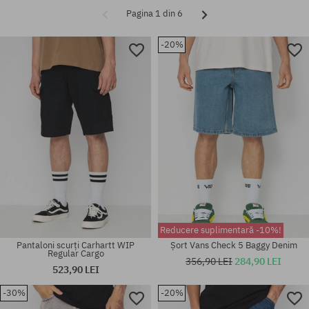
Pagina 1 din 6
-20%
Reducere suplimentară -10%!
Pantaloni scurți Carhartt WIP
Șort Vans Check 5 Baggy Denim
Regular Cargo
356,90 LEI
284,90 LEI
523,90 LEI
-30%
-20%