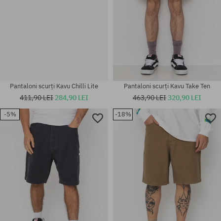
Pantaloni scurți Kavu Take Ten
463,90 LEI
320,90 LEI
-5%
-18%
Mărimi existente:
Mărimi existente:
M; L; XL
M
Mărimi existente:
L