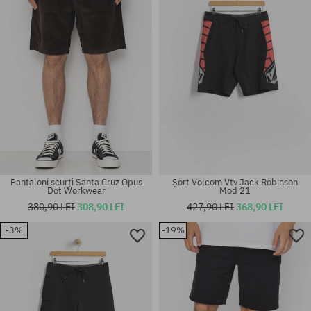
30; 32; 34
38
Pantaloni scurți Santa Cruz Opus
Șort Volcom Vtv Jack Robinson
Dot Workwear
Mod 21
380,90 LEI
308,90 LEI
427,90 LEI
368,90 LEI
-3%
-19%
Mărimi existente:
Mărimi existente:
30; 32
31; 32; 33; 34