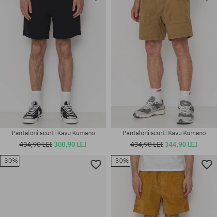
24; 25; 26; 27
M
Pantaloni scurți Kavu Kumano
Pantaloni scurți Kavu Kumano
434,90 LEI
308,90 LEI
434,90 LEI
344,90 LEI
-30%
-30%
Mărimi existente:
Mărimi existente:
Pantaloni scurți Kavu Chilli Lite
30; 32; 34; 36
S; M; XL
411,90 LEI
284,90 LEI