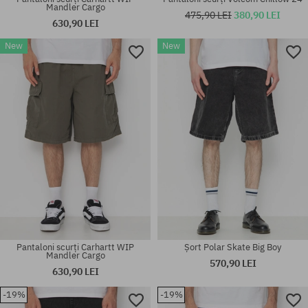
Mandler Cargo
475,90 LEI
380,90 LEI
630,90 LEI
New
New
Mărimi existente:
Mărimi existente:
31; 32
S; M; L
Pantaloni scurți Carhartt WIP
Șort Polar Skate Big Boy
Mandler Cargo
570,90 LEI
630,90 LEI
-19%
-19%
Mărimi existente:
Mărimi existente: