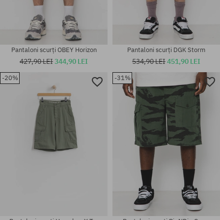
Pantaloni scurți OBEY Horizon
Pantaloni scurți DGK Storm
427,90 LEI
344,90 LEI
534,90 LEI
451,90 LEI
-20%
-31%
Mărimi existente:
Mărimi existente:
M; L
M; L