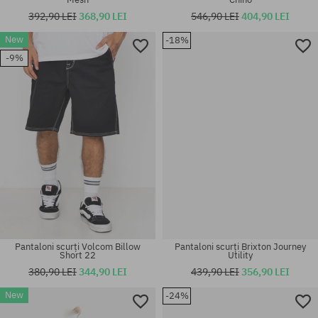
392,90 LEI
368,90 LEI
546,90 LEI
404,90 LEI
New
-18%
Mărimi existente:
Mărimi existente:
-9%
32
30; 32
Pantaloni scurți Volcom Billow
Pantaloni scurți Brixton Journey
Short 22
Utility
380,90 LEI
344,90 LEI
439,90 LEI
356,90 LEI
New
-24%
Mărimi existente:
Mărimi existente:
S; M; L; XL
30; 32; 34