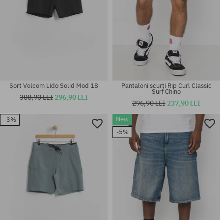
Șort Volcom Lido Solid Mod 18
Pantaloni scurți Rip Curl Classic
Surf Chino
308,90 LEI
296,90 LEI
296,90 LEI
237,90 LEI
New
-3%
Mărimi existente:
Mărimi existente:
-5%
30
28; 29; 30; 32; 33; 34; 36; 38