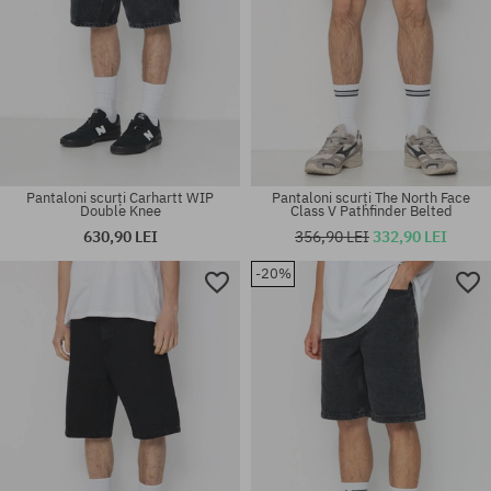
Pantaloni scurți Carhartt WIP
Pantaloni scurți The North Face
Double Knee
Class V Pathfinder Belted
630,90 LEI
356,90 LEI
332,90 LEI
-20%
Mărimi existente:
Mărimi existente:
30; 32; 34
S; M