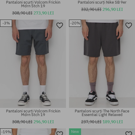
Pantaloni scurți Volcom Frickin
Pantaloni scurți Nike SB 9er
Mdrn Stch 19
332,90 LEI
296,90 LEI
308,90 LEI
273,90 LEI
-3%
-20%
Mărimi existente:
Mărimi existente:
31; 33; 34
S; L
Pantaloni scurți Volcom Frickin
Pantaloni scurți The North Face
Mdrn Stch 19
Essential Light Relaxed
308,90 LEI
296,90 LEI
237,90 LEI
189,90 LEI
New
-19%
Mărimi existente:
Mărimi existente: