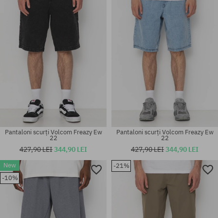
S; M; L
31; 32
Pantaloni scurți Volcom Freazy Ew
Pantaloni scurți Volcom Freazy Ew
22
22
427,90 LEI
344,90 LEI
427,90 LEI
344,90 LEI
New
-21%
Mărimi existente:
Mărimi existente:
-10%
S; M; XL
S