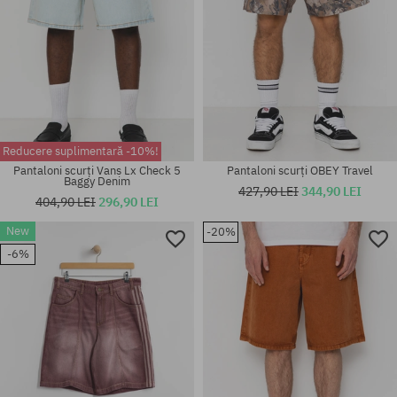
Reducere suplimentară -10%!
Pantaloni scurți Vans Lx Check 5
Pantaloni scurți OBEY Travel
Baggy Denim
427,90 LEI
344,90 LEI
404,90 LEI
296,90 LEI
New
-20%
Mărimi existente:
Mărimi existente:
-6%
S; M; XL
32