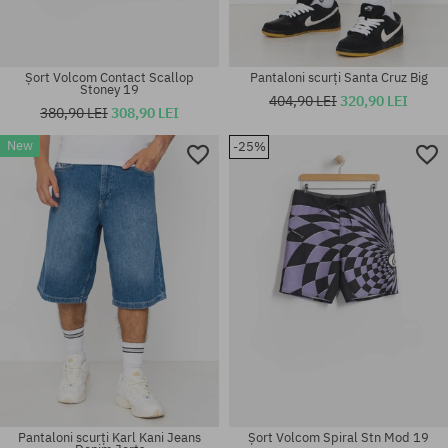
Șort Volcom Contact Scallop
Pantaloni scurți Santa Cruz Big
Stoney 19
404,90 LEI
320,90 LEI
380,90 LEI
308,90 LEI
New
-25%
Mărimi existente:
Mărimi existente:
S
32; 33
Pantaloni scurți Karl Kani Jeans
Șort Volcom Spiral Stn Mod 19