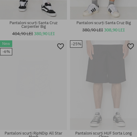
Pantaloni scurți Santa Cruz
Pantaloni scurți Santa Cruz Big
Carpenter Big
380,90 LEI
308,90 LEI
404,90 LEI
380,90 LEI
New
-25%
Mărimi existente:
-6%
XL
Pantaloni scurți RipNDip All Star
Pantaloni scurți HUF Sorta Long
Mesh
Chino