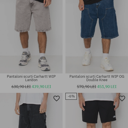
Pantaloni scurți Carhartt WIP
Pantaloni scurți Carhartt WIP OG
Landon
Double Knee
630,90 LEI
439,90 LEI
570,90 LEI
451,90 LEI
-6%
Mărimi existente:
Mărimi existente:
30; 31
32; 33