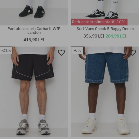
Reducere suplimentară -10%!
Pantaloni scurți Carhartt WIP
Șort Vans Check 5 Baggy Denim
Landon
356,90 LEI
284,90 LEI
415,90 LEI
-21%
-6%
Mărimi existente:
Mărimi existente:
30; 34
L; XL