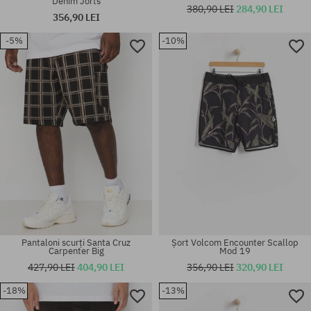
Denim Jorts
380,90 LEI
284,90 LEI
356,90 LEI
-5%
-10%
Mărimi existente:
Mărimi existente:
31; 32; 33
36
Pantaloni scurți Santa Cruz
Șort Volcom Encounter Scallop
Carpenter Big
Mod 19
427,90 LEI
404,90 LEI
356,90 LEI
320,90 LEI
Mărimi existente:
-18%
-13%
Mărimi existente:
28; 29; 30; 31; 32; 33; 34; 36;