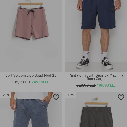
M; L; XL
32; 33; 36
Șort Volcom Lido Solid Mod 18
Pantaloni scurți Deus Ex Machina
Remi Cargo
308,90 LEI
249,90 LEI
618,90 LEI
499,90 LEI
-21%
-19%
Mărimi existente:
Mărimi existente:
M; L; XL
M; XL