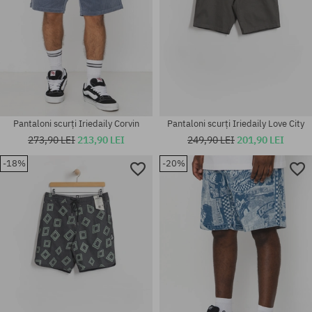
Pantaloni scurți Iriedaily Corvin
Pantaloni scurți Iriedaily Love City
273,90 LEI
213,90 LEI
249,90 LEI
201,90 LEI
-18%
-20%
Mărimi existente:
Mărimi existente:
32
M; L; XL