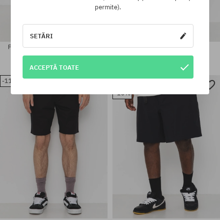
permite).
SETĂRI
Pantaloni scurți Volcom Strange
Pantaloni scurți Nike SB 9er
Tripper Cargo 22
332,90 LEI
296,90 LEI
404,90 LEI
368,90 LEI
ACCEPTĂ TOATE
New
-11%
Mărimi existente:
Mărimi existente:
-10%
M; L; XL
30; 31; 32; 34; 36