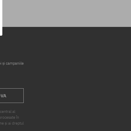
i și campaniile
-VA
central al
procesate în
ne și ai dreptul