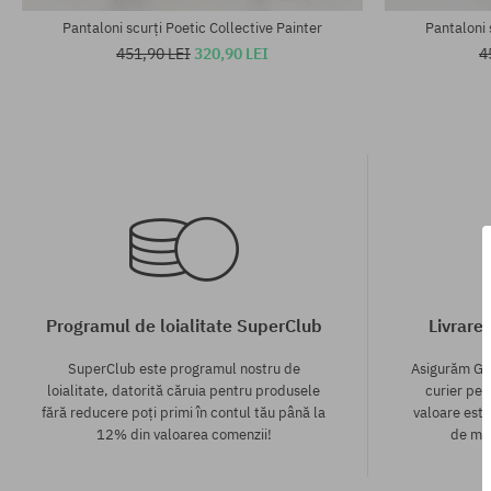
Pantaloni scurți Poetic Collective Painter
Pantaloni 
451,90 LEI
320,90 LEI
4
Programul de loialitate SuperClub
Livrare
SuperClub este programul nostru de
Asigurăm GR
loialitate, datorită căruia pentru produsele
curier pen
fără reducere poți primi în contul tău până la
valoare este
12% din valoarea comenzii!
de mod