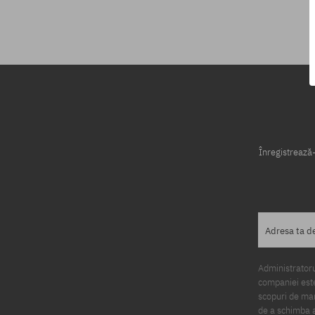
Mărimi existente:
Mărimi existen
S; L; XL
S; M; XL
Înregistrează-
Adresa ta d
Administratorul
companiei este
scopuri de mark
de a schimba a