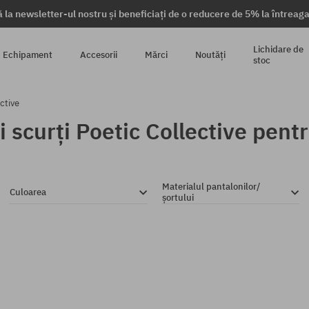
 la newsletter-ul nostru și beneficiați de o reducere de 5% la întrea
Lichidare de
Echipament
Accesorii
Mărci
Noutăți
stoc
ctive
 scurți Poetic Collective pent
Materialul pantalonilor/
Culoarea
șortului