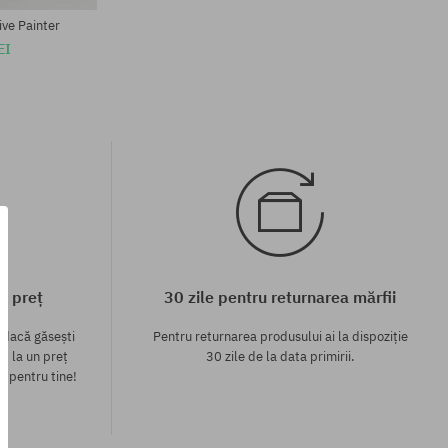
ive Painter
EI
c preț
30 zile pentru returnarea mărfii
 dacă găsești
Pentru returnarea produsului ai la dispoziție
p la un preț
30 zile de la data primirii.
l pentru tine!