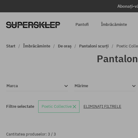
Abonați-vă
Pantofi
Îmbrăcăminte
Start
Îmbrăcăminte
De oraș
Pantaloni scurți
Poetic Colle
Pantaloni
Marca
Mărime
Filtre selectate
Poetic Collective
ELIMINAȚI FILTRELE
Cantitatea produselor: 3 / 3