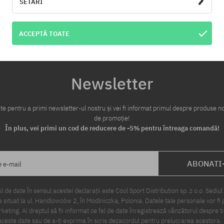
SETĂRI
te:
Mărimi existente:
S; M; L; XL
ACCEPTĂ TOATE
Newsletter
te pentru a primi newsletter-ul nostru și vei fi informat primul despre produse no
de promoție!
În plus, vei primi un cod de reducere de -5% pentru întreaga comandă!
ABONATI
e e-mail
 de date în sensul acestei declarații este Cool Sport Distribution sp. z o.o. Sediul 
 situat la ul. Handlowców 2, în Modlniczka, Polonia. Datele tale personale vor fi 
eting. Ai dreptul să fii informat ce fel de date înregistrează vânzătorul despre ti
ceste date sau de a-ți exprima în scris dezacordul pentru prelucrarea acestora.