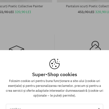
scurți Poetic Collective Painter
Pantaloni scurți Poetic Collect
51,90 LEI
320,90 LEI
451,90 LEI
320,90 L
 gratuită de la 313 RON
Garanția celui mai mi
Super-Shop cookies
Folosim cookie-uri pentru buna funcționare a site-ului (cookie-uri
ATUIT expedierea comenzii prin
Avem cele mai bune prețuri, dar
esențiale) și pentru personalizarea reclamelor, precum și pentru a
tru toate comenzile, ale căror
același produs într-un alt e-sho
crea servicii și oferte adaptate intereselor dumneavoastră (cookie-uri
 mai mare de 313 lei, indiferent
mai mic - reducem prețul, specia
opționale – le puteți permite).
alitatea de plată aleasă.