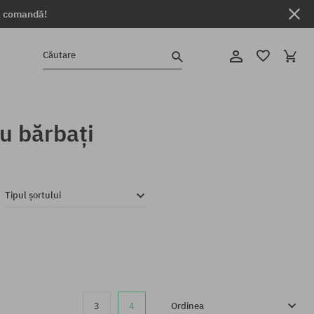
ga comandă!
Căutare
ru bărbați
Tipul șortului
3
4
Ordinea