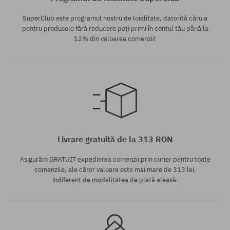
SuperClub este programul nostru de loialitate, datorită căruia
pentru produsele fără reducere poți primi în contul tău până la
12% din valoarea comenzii!
Mărimi existente:
M; L; XL
Livrare gratuită de la 313 RON
Asigurăm GRATUIT expedierea comenzii prin curier pentru toate
comenzile, ale căror valoare este mai mare de 313 lei,
indiferent de modalitatea de plată aleasă.