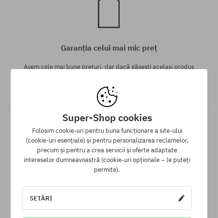
Garanția celui mai mic preț
Avem cele mai bune prețuri, dar dacă găsești același produs
într-un alt e-shop la un preț mai mic - reducem prețul, special
pentru tine!
Super-Shop cookies
Folosim cookie-uri pentru buna funcționare a site-ului
(cookie-uri esențiale) și pentru personalizarea reclamelor,
precum și pentru a crea servicii și oferte adaptate
intereselor dumneavoastră (cookie-uri opționale – le puteți
permite).
30 zile pentru returnarea mărfii
SETĂRI
Pentru returnarea produsului ai la dispoziție 30 zile de la data
primirii.