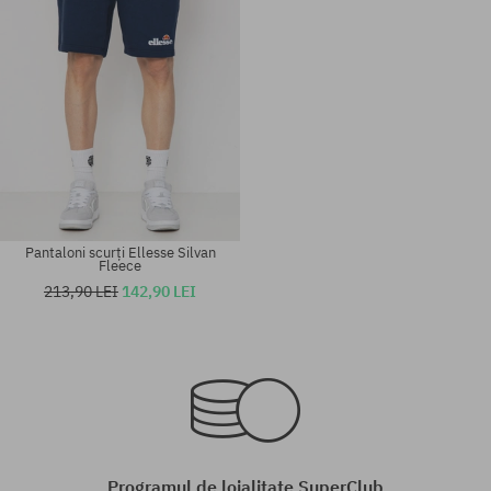
Pantaloni scurți Ellesse Silvan
Fleece
213,90 LEI
142,90 LEI
Mărimi existente:
Mărimi existente:
XL
XL
Programul de loialitate SuperClub