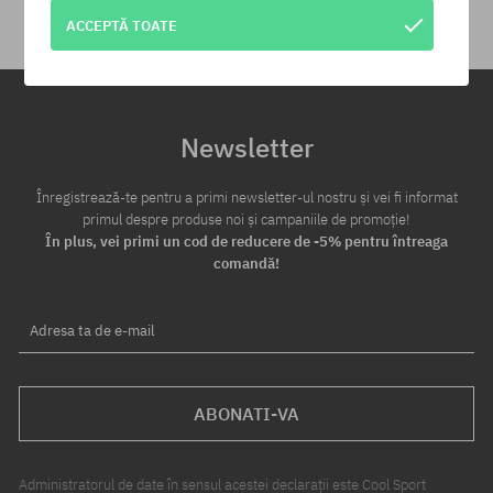
ACCEPTĂ TOATE
Newsletter
Înregistrează-te pentru a primi newsletter-ul nostru și vei fi informat
primul despre produse noi și campaniile de promoție!
În plus, vei primi un cod de reducere de -5% pentru întreaga
comandă!
Adresa ta de e-mail
ABONATI-VA
Administratorul de date în sensul acestei declarații este Cool Sport