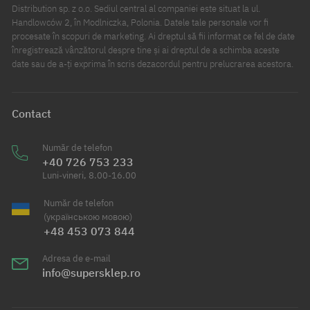
Distribution sp. z o.o. Sediul central al companiei este situat la ul.
Handlowców 2, în Modlniczka, Polonia. Datele tale personale vor fi
procesate în scopuri de marketing. Ai dreptul să fii informat ce fel de date
înregistrează vânzătorul despre tine și ai dreptul de a schimba aceste
date sau de a-ți exprima în scris dezacordul pentru prelucrarea acestora.
Contact
Număr de telefon
+40 726 753 233
Luni-vineri, 8.00-16.00
Număr de telefon
(українською мовою)
+48 453 073 844
Adresa de e-mail
info@supersklep.ro