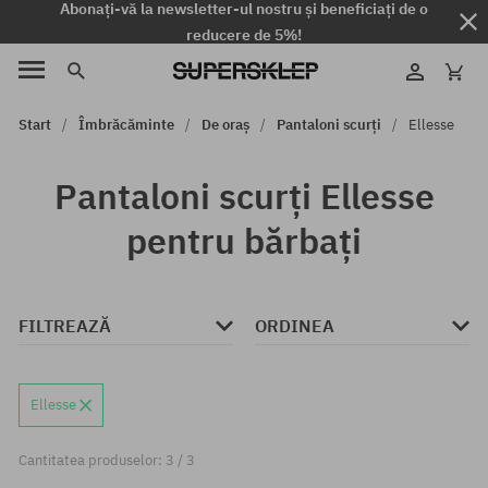
Abonați-vă la newsletter-ul nostru și beneficiați de o
reducere de 5%!
Start
Îmbrăcăminte
De oraș
Pantaloni scurți
Ellesse
Pantaloni scurți Ellesse
pentru bărbați
FILTREAZĂ
ORDINEA
Ellesse
Cantitatea produselor: 3 / 3