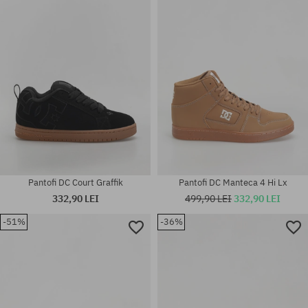
39; 40; 40.5; 41; 42; 42.5; 43;
Mărimi existente:
44; 44.5; 45; 46
42.5; 44
Pantofi DC Court Graffik
Pantofi DC Manteca 4 Hi Lx
332,90 LEI
499,90 LEI
332,90 LEI
-51%
-36%
Mărimi existente:
Mărimi existente:
44.5; 45
42; 42.5; 43; 44; 44.5; 45; 46