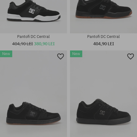
Pantofi DC Central
Pantofi DC Central
404,90 LEI
380,90 LEI
404,90 LEI
New
New
Mărimi existente:
Mărimi existente:
41; 42; 42.5; 43; 44; 44.5; 45;
42; 42.5; 43; 44; 46
46; 46.5