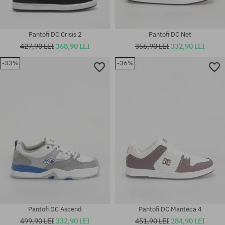
Pantofi DC Crisis 2
Pantofi DC Net
427,90 LEI
368,90 LEI
356,90 LEI
332,90 LEI
-33%
-36%
Mărimi existente:
Mărimi existente:
39; 40.5; 41; 42; 42.5; 43; 44;
42; 44; 44.5
44.5; 45; 46; 46.5; 47
Pantofi DC Ascend
Pantofi DC Manteca 4
499,90 LEI
332,90 LEI
451,90 LEI
284,90 LEI