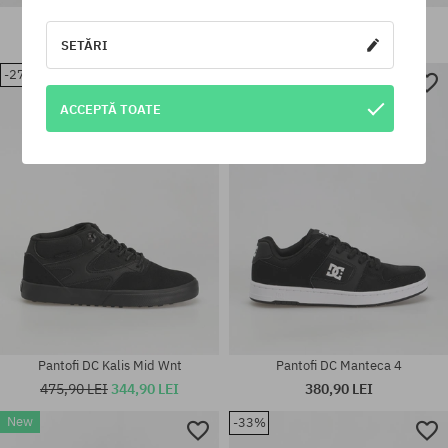
Pantofi DC Manteca 4
Pantofi DC Teknic Le
380,90 LEI
451,90 LEI
284,90 LEI
SETĂRI
New
-27%
ACCEPTĂ TOATE
Mărimi existente:
Mărimi existente:
42; 44.5
42
Pantofi DC Kalis Mid Wnt
Pantofi DC Manteca 4
475,90 LEI
344,90 LEI
380,90 LEI
New
-33%
Mărimi existente: