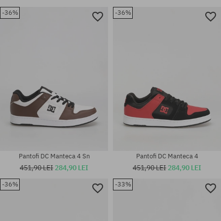
-36%
-36%
Mărimi existente:
Mărimi existente:
38; 38.5; 39; 40; 40.5; 41; 42;
42
42.5; 43; 44; 44.5; 45; 46
Pantofi DC Manteca 4 Sn
Pantofi DC Manteca 4
451,90 LEI
284,90 LEI
451,90 LEI
284,90 LEI
-36%
-33%
Mărimi existente:
Mărimi existente:
40.5; 41; 42; 42.5; 43; 44; 45;
41; 42
46; 46.5