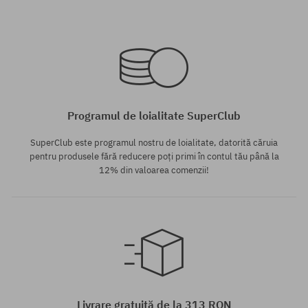
Mărimi existente:
Mărimi existente:
38; 38.5; 39; 40.5; 41; 42; 42.5;
42; 42.5; 44; 46
43; 44; 44.5; 45; 46
Programul de loialitate SuperClub
SuperClub este programul nostru de loialitate, datorită căruia
pentru produsele fără reducere poți primi în contul tău până la
12% din valoarea comenzii!
Mărimi existente:
41; 43
Livrare gratuită de la 313 RON