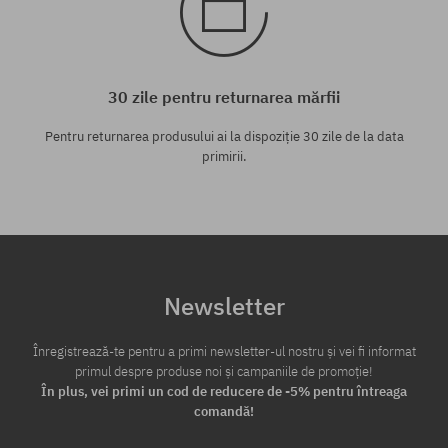
30 zile pentru returnarea mărfii
Pentru returnarea produsului ai la dispoziție 30 zile de la data
primirii.
Newsletter
Înregistrează-te pentru a primi newsletter-ul nostru și vei fi informat
primul despre produse noi și campaniile de promoție!
În plus, vei primi un cod de reducere de -5% pentru întreaga
comandă!