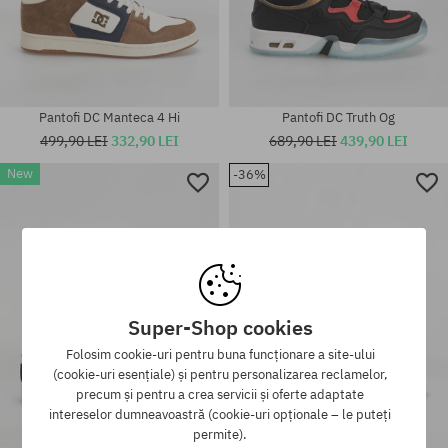
Pantofi DC Manteca 4 Hi
Pantofi DC Truth Og
499,90 LEI
332,90 LEI
689,90 LEI
439,90 LEI
New
-36%
Mărimi existente:
Mărimi existente:
42; 44.5
42.5; 44.5; 46
Super-Shop cookies
Folosim cookie-uri pentru buna funcționare a site-ului
(cookie-uri esențiale) și pentru personalizarea reclamelor,
precum și pentru a crea servicii și oferte adaptate
intereselor dumneavoastră (cookie-uri opționale – le puteți
permite).