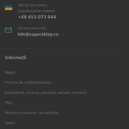
Număr de telefon
(українською мовою)
+48 453 073 844
Adresa de e-mail
info@supersklep.ro
Informații
Reguli
Politica de confidențialitate
Expedierea, livrarea, perioada realizării comenzii
Plăți
Returul produselor, reclamațiile
Ajutor