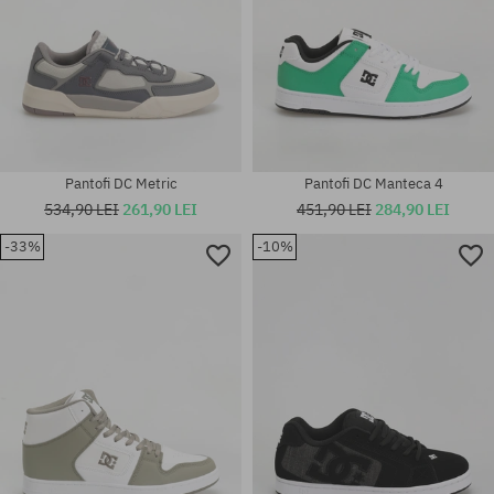
Pantofi DC Metric
Pantofi DC Manteca 4
534,90 LEI
261,90 LEI
451,90 LEI
284,90 LEI
-33%
-10%
Mărimi existente:
38.5; 40; 40.5; 41; 42; 42.5; 43;
Mărimi existente:
44; 44.5; 45; 46; 46.5
42; 42.5; 43