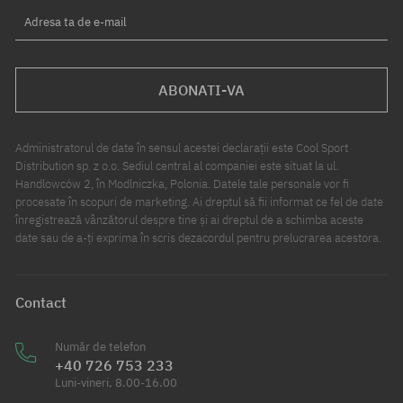
Adresa ta de e-mail
ABONATI-VA
Administratorul de date în sensul acestei declarații este Cool Sport
Distribution sp. z o.o. Sediul central al companiei este situat la ul.
Handlowców 2, în Modlniczka, Polonia. Datele tale personale vor fi
procesate în scopuri de marketing. Ai dreptul să fii informat ce fel de date
înregistrează vânzătorul despre tine și ai dreptul de a schimba aceste
date sau de a-ți exprima în scris dezacordul pentru prelucrarea acestora.
Contact
Număr de telefon
+40 726 753 233
Luni-vineri, 8.00-16.00