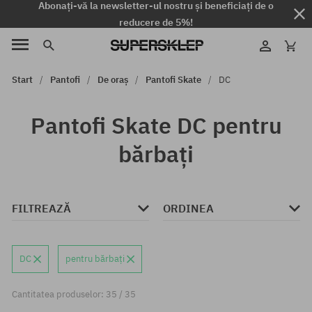
Abonați-vă la newsletter-ul nostru și beneficiați de o
reducere de 5%!
Start
Pantofi
De oraș
Pantofi Skate
DC
Pantofi Skate DC pentru
bărbați
FILTREAZĂ
ORDINEA
DC
pentru bărbați
Cantitatea produselor: 35 / 35