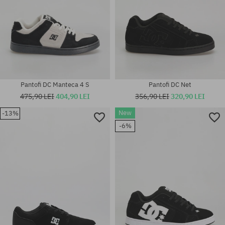
Pantofi DC Manteca 4 S
Pantofi DC Net
475,90 LEI
404,90 LEI
356,90 LEI
320,90 LEI
New
-13%
Mărimi existente:
Mărimi existente:
-6%
38.5; 40; 40.5; 41; 42; 42.5; 43;
38; 38.5; 39; 40; 40.5; 41; 42;
44; 44.5; 45
42.5; 43; 44; 44.5; 45