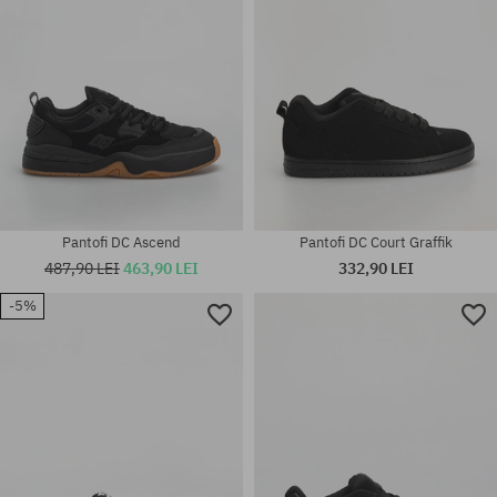
Pantofi DC Ascend
Pantofi DC Court Graffik
487,90 LEI
463,90 LEI
332,90 LEI
-5%
Mărimi existente:
Mărimi existente:
38; 38.5; 39; 40; 40.5; 41; 42;
38; 38.5; 39; 40; 40.5; 42.5; 43;
42.5; 43; 44; 44.5; 45; 46; 46.5
44; 44.5; 45; 46; 46.5; 47