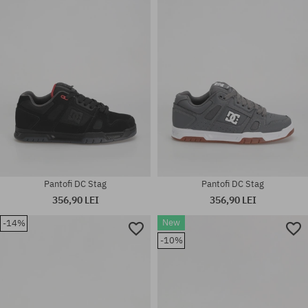
Mărimi existente:
41; 42; 42.5; 43; 44; 44.5; 45;
41; 42.5; 44; 45
46
Pantofi DC Stag
Pantofi DC Stag
356,90 LEI
356,90 LEI
New
-14%
Mărimi existente:
-10%
Mărimi existente:
38; 38.5; 39; 40; 40.5; 41; 42;
42.5; 46.5
42.5; 43; 44; 44.5; 45; 46