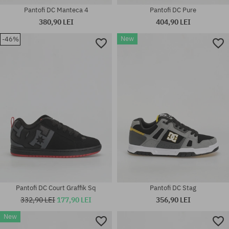
Pantofi DC Manteca 4
Pantofi DC Pure
380,90 LEI
404,90 LEI
New
-46%
Mărimi existente:
Mărimi existente:
42.5; 44; 44.5; 46
42; 42.5; 43; 44; 44.5; 46
Pantofi DC Court Graffik Sq
Pantofi DC Stag
332,90 LEI
177,90 LEI
356,90 LEI
New
Mărimi existente: