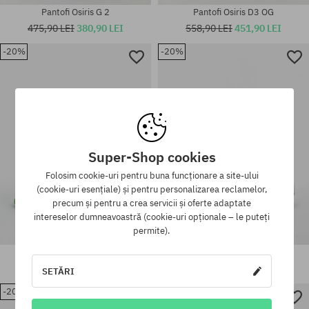
Pantofi Osiris G 2
Pantofi Osiris D3 OG
475,90 LEI
380,90 LEI
558,90 LEI
451,90 LEI
-20%
-20%
Mărimi existente:
Mărimi existente:
40.5; 41.5; 42; 42.5; 43; 44; 45;
41.5; 42; 42.5; 43; 44; 45; 46;
46; 47
47
Super-Shop cookies
Folosim cookie-uri pentru buna funcționare a site-ului
(cookie-uri esențiale) și pentru personalizarea reclamelor,
precum și pentru a crea servicii și oferte adaptate
intereselor dumneavoastră (cookie-uri opționale – le puteți
permite).
Pantofi Osiris D3 2001
Pantofi Osiris D3 2001
713,90 LEI
570,90 LEI
713,90 LEI
570,90 LEI
SETĂRI
-20%
Mărimi existente: