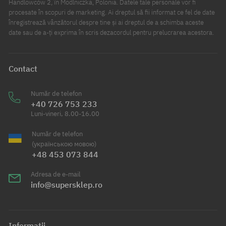
Handlowców 2, în Modlniczka, Polonia. Datele tale personale vor fi
procesate în scopuri de marketing. Ai dreptul să fii informat ce fel de date
înregistrează vânzătorul despre tine și ai dreptul de a schimba aceste
date sau de a-ți exprima în scris dezacordul pentru prelucrarea acestora.
Contact
Număr de telefon
+40 726 753 233
Luni-vineri, 8.00-16.00
Număr de telefon
(українською мовою)
+48 453 073 844
Adresa de e-mail
info@supersklep.ro
Informații