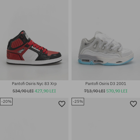
Mărimi existente:
37; 37.5; 38; 38.5; 39.5; 40;
41.5; 42; 45; 47
40.5; 41.5
Pantofi Osiris Nyc 83 Xrp
Pantofi Osiris D3 2001
534,90 LEI
427,90 LEI
713,90 LEI
570,90 LEI
-20%
-25%
Mărimi existente:
Mărimi existente:
42; 42.5; 44; 45
42.5; 43; 44