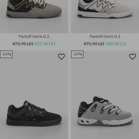
Pantofi Osiris G 2
Pantofi Osiris G 2
475,90 LEI
427,90 LEI
475,90 LEI
380,90 LEI
-19%
-19%
Mărimi existente:
Mărimi existente:
40.5; 41.5; 42.5; 43; 44; 45; 46;
46
47