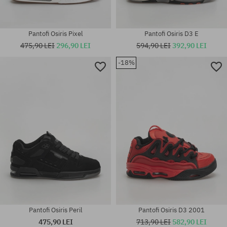
Pantofi Osiris Pixel
Pantofi Osiris D3 E
475,90 LEI
296,90 LEI
594,90 LEI
392,90 LEI
-18%
Mărimi existente:
Mărimi existente:
40.5; 41.5; 42; 42.5; 43; 44; 45;
37
46; 47
Pantofi Osiris Peril
Pantofi Osiris D3 2001
475,90 LEI
713,90 LEI
582,90 LEI