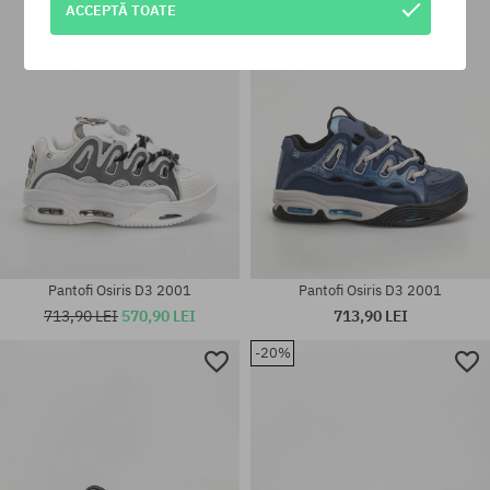
ACCEPTĂ TOATE
40.5; 41.5; 42; 42.5; 43; 44; 45;
Mărimi existente:
46
42; 42.5; 43; 44; 45; 47
Pantofi Osiris D3 2001
Pantofi Osiris D3 2001
713,90 LEI
570,90 LEI
713,90 LEI
-20%
Mărimi existente:
Mărimi existente:
41.5; 42; 42.5; 43; 44
38.5