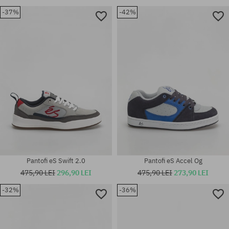
-37%
-42%
Mărimi existente:
38; 38.5; 39; 40; 41.5; 42; 43;
Mărimi existente:
44; 45
42
Pantofi eS Swift 2.0
Pantofi eS Accel Og
475,90 LEI
296,90 LEI
475,90 LEI
273,90 LEI
-32%
-36%
Mărimi existente:
Mărimi existente:
40; 41.5; 42; 43; 44; 45; 46
0