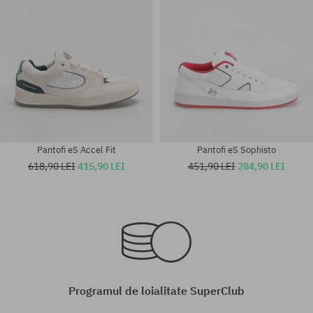
Pantofi eS Accel Fit
Pantofi eS Sophisto
618,90 LEI
415,90 LEI
451,90 LEI
284,90 LEI
Mărimi existente:
Mărimi existente:
41.5; 45.5
37.5
Programul de loialitate SuperClub