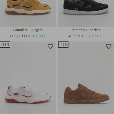
Pantofi eS Tj Rogers
Pantofi eS Sophisto
665,90 LEI
451,90 LEI
439,90 LEI
320,90 LEI
-32%
-42%
Mărimi existente:
Mărimi existente:
43; 44; 45
40; 42.5; 44