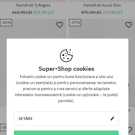
Pantofi eS Tj Rogers
Pantofi eS Accel Slim
665,90 LEI
451,90 LEI
475,90 LEI
273,90 LEI
-42%
-37%
Mărimi existente:
Mărimi existente:
41.5; 42
40; 41.5; 42; 42.5; 43; 44; 45
Super-Shop cookies
Folosim cookie-uri pentru buna funcționare a site-ului
(cookie-uri esențiale) și pentru personalizarea reclamelor,
precum și pentru a crea servicii și oferte adaptate
intereselor dumneavoastră (cookie-uri opționale – le puteți
permite).
Pantofi eS Accel Og
Pantofi eS Tj Rogers X Movember
475,90 LEI
273,90 LEI
665,90 LEI
415,90 LEI
SETĂRI
-38%
-36%