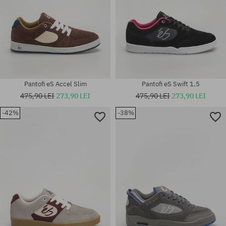
Pantofi eS Accel Slim
Pantofi eS Swift 1.5
475,90 LEI
273,90 LEI
475,90 LEI
273,90 LEI
-42%
-38%
Mărimi existente:
Mărimi existente:
41.5
41; 42; 44