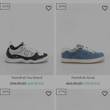
-31%
-30%
Mărimi existente:
Mărimi existente:
13; 42; 45; 45.5; 46
41.5; 42; 45; 45.5; 46
Pantofi eS Two Nine 8
Pantofi eS Accel
534,90 LEI
368,90 LEI
463,90 LEI
320,90 LEI
-30%
-27%
Mărimi existente:
Mărimi existente:
40; 41; 42; 43; 44; 45; 45.5
42; 43; 44; 45; 45.5; 46