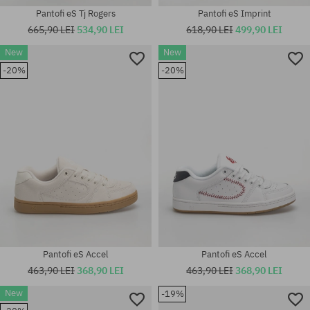
Pantofi eS Tj Rogers
Pantofi eS Imprint
665,90 LEI
534,90 LEI
618,90 LEI
499,90 LEI
New
New
Mărimi existente:
-20%
-20%
Mărimi existente:
41; 41.5; 42; 42.5; 43; 44; 45;
41; 42; 43; 45; 46
45.5
Pantofi eS Accel
Pantofi eS Accel
463,90 LEI
368,90 LEI
463,90 LEI
368,90 LEI
New
-19%
Mărimi existente: