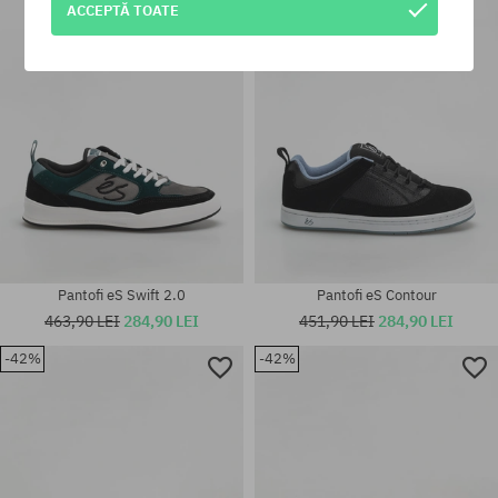
ACCEPTĂ TOATE
Mărimi existente:
Mărimi existente:
39; 42.5; 45.5
42.5; 46
Pantofi eS Swift 2.0
Pantofi eS Contour
463,90 LEI
284,90 LEI
451,90 LEI
284,90 LEI
-42%
-42%
Mărimi existente:
Mărimi existente:
44; 45; 45.5; 46
41; 41.5