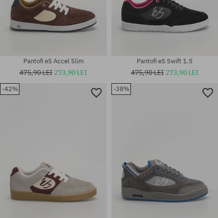
Pantofi eS Accel Slim
Pantofi eS Swift 1.5
475,90 LEI
273,90 LEI
475,90 LEI
273,90 LEI
-42%
-38%
Mărimi existente:
Mărimi existente:
41.5
41; 42; 44