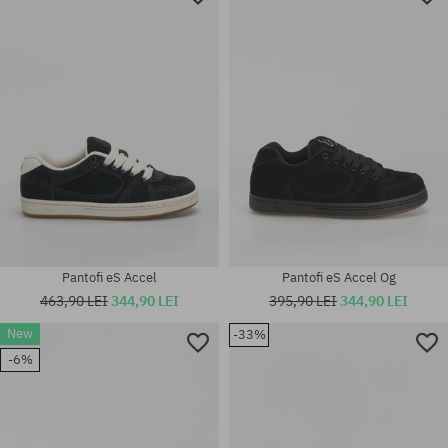
Pantofi eS Accel
Pantofi eS Accel Og
463,90 LEI
344,90 LEI
395,90 LEI
344,90 LEI
New
-33%
-6%