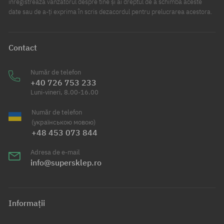
înregistrează vânzătorul despre tine și ai dreptul de a schimba aceste
date sau de a-ți exprima în scris dezacordul pentru prelucrarea acestora.
Contact
Număr de telefon
+40 726 753 233
Luni-vineri, 8.00-16.00
Număr de telefon
(українською мовою)
+48 453 073 844
Adresa de e-mail
info@supersklep.ro
Informații