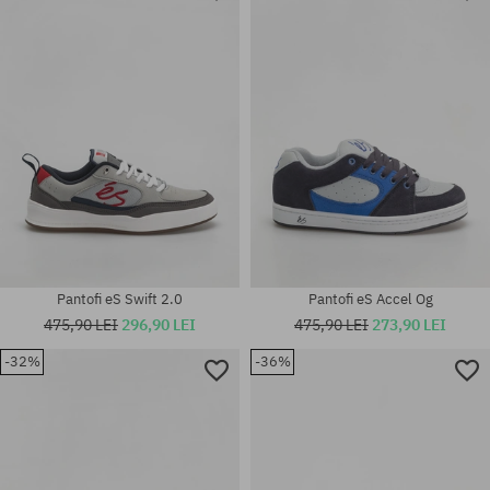
38; 38.5; 39; 40; 41.5; 42; 43;
Mărimi existente:
44; 45
42
Pantofi eS Swift 2.0
Pantofi eS Accel Og
475,90 LEI
296,90 LEI
475,90 LEI
273,90 LEI
-32%
-36%
Mărimi existente:
Mărimi existente:
40; 41.5; 42; 43; 44; 45; 46
0