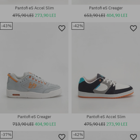
Pantofi eS Accel Slim
Pantofi eS Creager
475,90 LEI
273,90 LEI
653,90 LEI
404,90 LEI
-43%
-42%
Mărimi existente:
Mărimi existente:
40; 41.5; 42
44
Pantofi eS Creager
Pantofi eS Accel Slim
713,90 LEI
404,90 LEI
475,90 LEI
273,90 LEI
-37%
-42%
Mărimi existente: