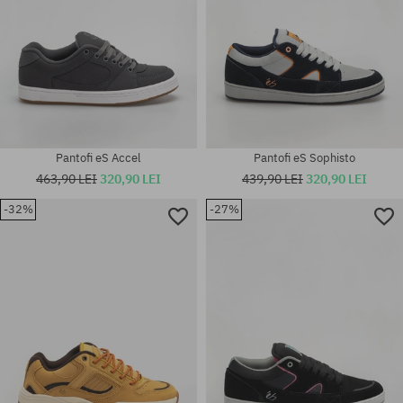
Pantofi eS Accel
Pantofi eS Sophisto
463,90 LEI
320,90 LEI
439,90 LEI
320,90 LEI
-32%
-27%
Mărimi existente:
40; 41; 41.5; 42; 43; 44; 45;
Mărimi existente:
45.5; 46
42; 43; 45