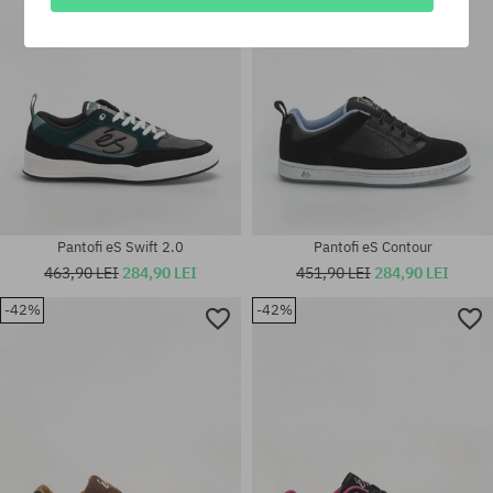
Pantofi eS Swift 2.0
Pantofi eS Contour
463,90 LEI
284,90 LEI
451,90 LEI
284,90 LEI
-42%
-42%
Mărimi existente:
Mărimi existente:
44; 45; 45.5; 46
41; 41.5