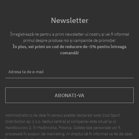
Newsletter
Înregistrează-te pentru a primi newsletter-ul nostru și vei fi informat
primul despre produse noi și campaniile de promoție!
În plus, vei primi un cod de reducere de -5% pentru întreaga
comandă!
Adresa ta de e-mail
ABONATI-VA
Administratorul de date în sensul acestei declarații este Cool Sport
Distribution sp. z o.o. Sediul central al companiei este situat la ul.
Handlowców 2, în Modlniczka, Polonia. Datele tale personale vor fi
procesate în scopuri de marketing. Ai dreptul să fii informat ce fel de date