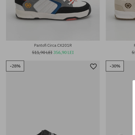
Mărimi existente:
Mărimi existen
40; 40.5; 41; 42; 42.5; 43.5; 44
40; 40.5; 41; 
Pantofi Circa CX201R
511,90 LEI
356,90 LEI
5
-28%
-30%