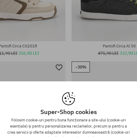
te:
Mărimi existente:
42; 43; 45
40; 40.5; 41; 42; 42.5; 43; 43.5; 
Pantofi Circa CX201R
Pantofi Circa Al 50
11,90 LEI
356,90 LEI
475,90 LEI
332,90 L
-30%
Super-Shop cookies
Folosim cookie-uri pentru buna funcționare a site-ului (cookie-uri
esențiale) și pentru personalizarea reclamelor, precum și pentru a
crea servicii și oferte adaptate intereselor dumneavoastră (cookie-uri