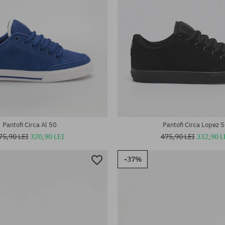
te:
Mărimi existente:
42; 42.5; 43.5
41; 42; 43.5; 45
Pantofi Circa Al 50
Pantofi Circa Lopez 
75,90 LEI
320,90 LEI
475,90 LEI
332,90 L
-37%