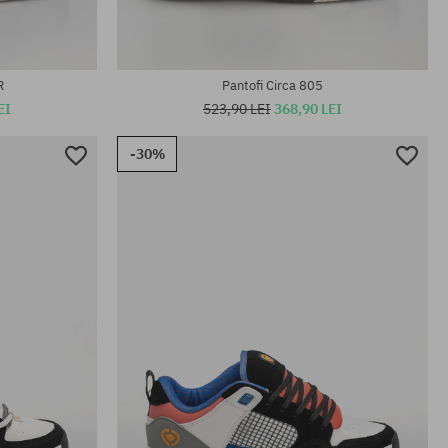
R
Pantofi Circa 805
EI
523,90 LEI
368,90 LEI
-30%