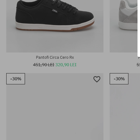
Mărimi existente:
Mărimi existen
40; 40.5; 41; 42; 42.5; 45
40; 40.5; 41; 
Pantofi Circa Cero Rx
P
451,90 LEI
320,90 LEI
5
-30%
-30%