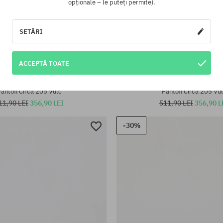
opționale – le puteți permite).
SETĂRI
ACCEPTĂ TOATE
te:
Mărimi existente:
42; 42.5; 43.5; 44; 45
40; 40.5; 41; 42; 42.5; 43; 43.5; 
antofi Circa 205 Vulc
Pantofi Circa 205 Vu
11,90 LEI
356,90 LEI
511,90 LEI
356,90 L
-30%