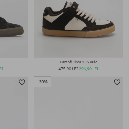
Mărimi existente:
40; 40.5; 41; 42; 42.5; 43; 43.5; 44
Pantofi Circa 205 Vulc
EI
475,90 LEI
296,90 LEI
-30%