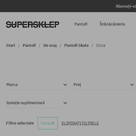
Abonați-vă
Pantofi
Îmbrăcăminte
Start
Pantofi
De oraș
Pantofi Skate
Circa
Marca
Preț
Izolație suplimentară
Filtre selectate
Circa
ELIMINAȚI FILTRELE