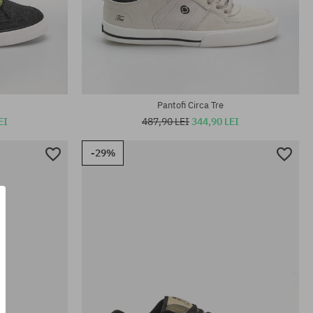
Mărimi existente:
44
40.5; 41; 42; 42.5; 43; 43.5; 44
Pantofi Circa Tre
EI
487,90 LEI
344,90 LEI
-29%