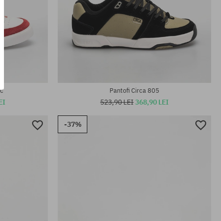
Mărimi existente:
44; 45
40; 40.5; 42; 42.5; 43; 44; 45
lc
Pantofi Circa 805
EI
523,90 LEI
368,90 LEI
-37%