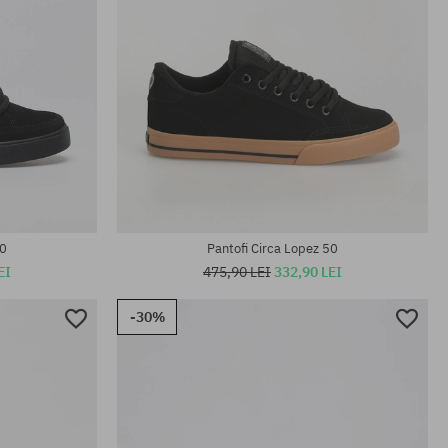
Mărimi existente:
42.5; 43.5
50
Pantofi Circa Lopez 50
EI
475,90 LEI
332,90 LEI
-30%