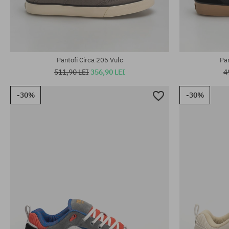
Mărimi existente:
Mărimi existen
40; 42; 43; 43.5; 44; 46
43.5; 44
Pantofi Circa 205 Vulc
Pa
511,90 LEI
356,90 LEI
4
-30%
-30%