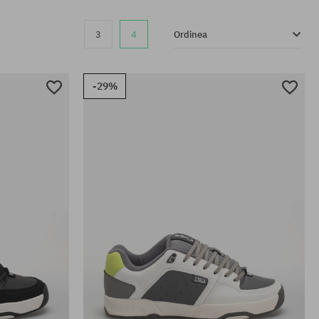
3
4
Ordinea
-29%