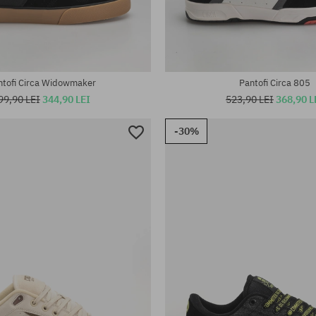
te:
Mărimi existente:
40; 40.5; 41; 42; 42.5; 43; 44; 45
ntofi Circa Widowmaker
Pantofi Circa 805
99,90 LEI
344,90 LEI
523,90 LEI
368,90 L
-30%