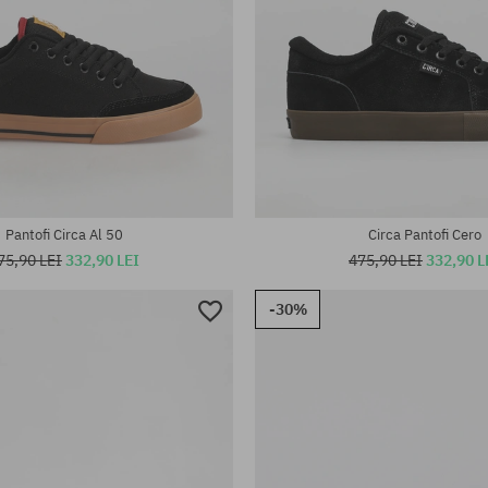
te:
Mărimi existente:
42; 42.5; 43; 43.5; 44; 45
40; 40.5; 41; 42; 43; 43.5
Pantofi Circa Al 50
Circa Pantofi Cero
75,90 LEI
332,90 LEI
475,90 LEI
332,90 L
-30%