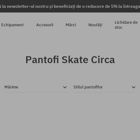
 la newsletter-ul nostru și beneficiați de o reducere de 5% la întrea
Lichidare de
Echipament
Accesorii
Mărci
Noutăți
stoc
Pantofi Skate Circa
Mărime
Stilul pantofilor