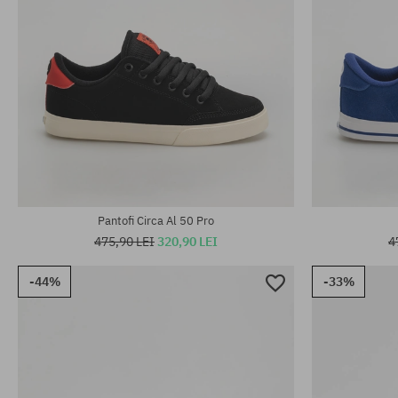
Mărimi existente:
Mărimi existen
40.5
40; 40.5; 41; 
Pantofi Circa Al 50 Pro
475,90 LEI
320,90 LEI
4
-44%
-33%