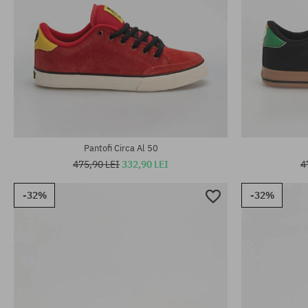
Mărimi existente:
Mărimi existen
40; 40.5; 41; 42; 42.5; 43; 43.5; 45
40; 40.5; 41; 
Pantofi Circa Al 50
475,90 LEI
332,90 LEI
4
-32%
-32%