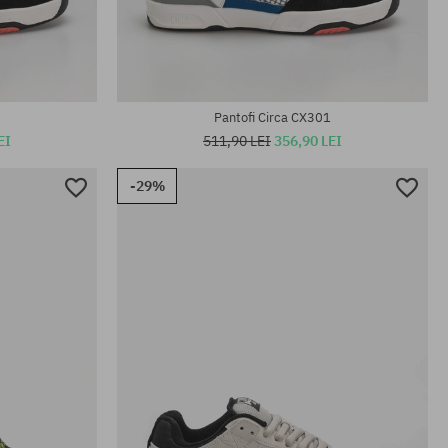
Mărimi existente:
40; 40.5; 41; 42; 42.5; 43; 44; 45
Pantofi Circa CX301
EI
511,90 LEI
356,90 LEI
-29%