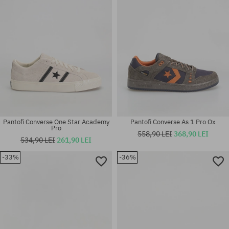
41; 44
42.5; 45
Pantofi Converse One Star Academy
Pantofi Converse As 1 Pro Ox
Pro
558,90 LEI
368,90 LEI
534,90 LEI
261,90 LEI
-33%
-36%
Mărimi existente:
Mărimi existente:
42; 42.5; 45
41; 42; 42.5; 44.5; 46