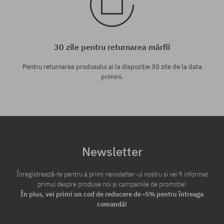
30 zile pentru returnarea mărfii
Pentru returnarea produsului ai la dispoziție 30 zile de la data
primirii.
Newsletter
Înregistrează-te pentru a primi newsletter-ul nostru și vei fi informat
primul despre produse noi și campaniile de promoție!
În plus, vei primi un cod de reducere de -5% pentru întreaga
comandă!