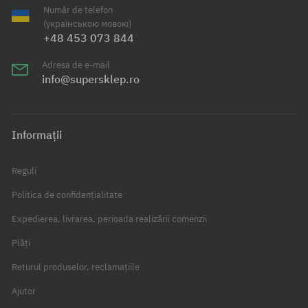
Număr de telefon
(українською мовою)
+48 453 073 844
Adresa de e-mail
info@supersklep.ro
Informații
Reguli
Politica de confidențialitate
Expedierea, livrarea, perioada realizării comenzii
Plăți
Returul produselor, reclamațiile
Ajutor