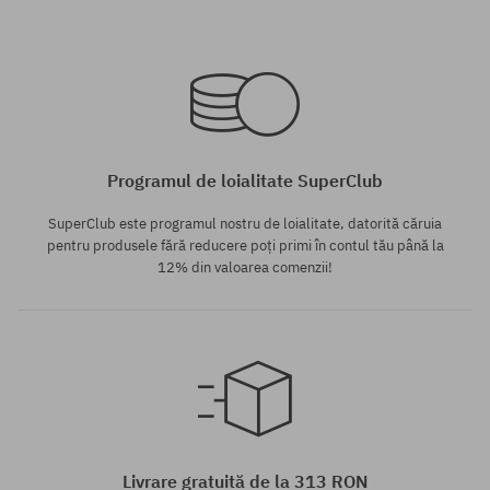
Mărimi existente:
Mărimi existente:
46
42; 44.5
Programul de loialitate SuperClub
SuperClub este programul nostru de loialitate, datorită căruia
pentru produsele fără reducere poți primi în contul tău până la
12% din valoarea comenzii!
Mărimi existente:
44; 44.5; 45
Livrare gratuită de la 313 RON