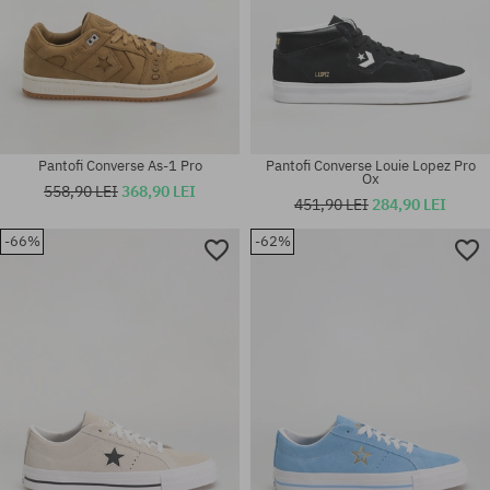
Pantofi Converse As-1 Pro
Pantofi Converse Louie Lopez Pro
Ox
558,90 LEI
368,90 LEI
451,90 LEI
284,90 LEI
Mărimi existente:
-66%
-62%
37; 39.5; 41; 42; 42.5; 43; 44;
Mărimi existente:
44.5; 45; 46
41; 42; 46