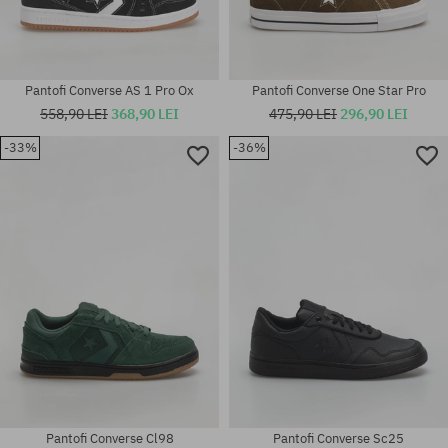
Pantofi Converse AS 1 Pro Ox
Pantofi Converse One Star Pro
558,90 LEI
368,90 LEI
475,90 LEI
296,90 LEI
-33%
-36%
Mărimi existente:
Mărimi existente:
41; 42; 42.5; 43; 44; 44.5; 45;
39; 40; 41
46
Pantofi Converse Cl98
Pantofi Converse Sc25