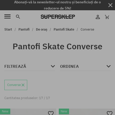
Abonați-vă la newsletter-ul nostru și beneficiați de o
reducere de 5%!
Start
Pantofi
De oraș
Pantofi Skate
Converse
Pantofi Skate Converse
FILTREAZĂ
ORDINEA
Converse
Cantitatea produselor: 17 / 17
New
New