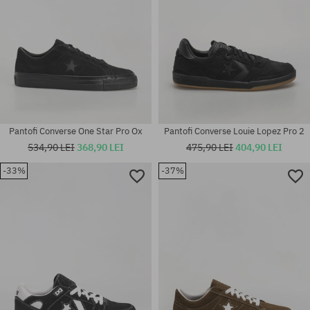
Pantofi Converse One Star Pro Ox
Pantofi Converse Louie Lopez Pro 2
534,90 LEI
368,90 LEI
475,90 LEI
404,90 LEI
-33%
-37%
Mărimi existente:
41; 41.5; 42; 42.5; 43; 44; 45;
Mărimi existente:
46
41; 42; 42.5; 43; 44.5; 45; 46