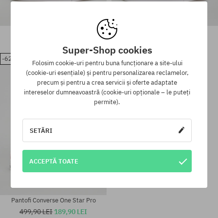
Pantofi Converse One Star Pro
Pantofi Converse One Star Pro
499,90 LEI
165,90 LEI
499,90 LEI
189,90 LEI
Super-Shop cookies
-62%
Mărimi existente:
Folosim cookie-uri pentru buna funcționare a site-ului
41; 42; 42.5; 43; 44; 44.5; 45;
Mărimi existente:
(cookie-uri esențiale) și pentru personalizarea reclamelor,
46
42
precum și pentru a crea servicii și oferte adaptate
intereselor dumneavoastră (cookie-uri opționale – le puteți
permite).
SETĂRI
ACCEPTĂ TOATE
Pantofi Converse One Star Pro
499,90 LEI
189,90 LEI