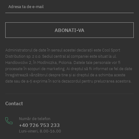
Adresa ta de e-mail
ABONATI-VA
Administratorul de date în sensul acestei declarații este Cool Sport
Distribution sp. z o.o. Sediul central al companiei este situat la ul.
Handlowców 2, în Modlniczka, Polonia. Datele tale personale vor fi
procesate în scopuri de marketing. Ai dreptul să fii informat ce fel de date
înregistrează vânzătorul despre tine și ai dreptul de a schimba aceste
date sau de a-ți exprima în scris dezacordul pentru prelucrarea acestora.
Contact
Număr de telefon
+40 726 753 233
Luni-vineri, 8.00-16.00