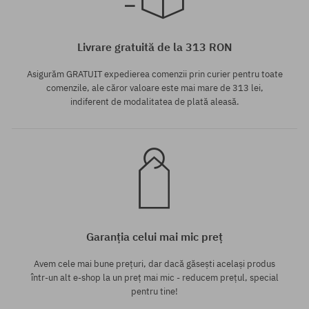
Mărimi existente:
Mărimi existente:
41; 42; 42.5; 43; 44; 44.5
42
Livrare gratuită de la 313 RON
Asigurăm GRATUIT expedierea comenzii prin curier pentru toate
comenzile, ale căror valoare este mai mare de 313 lei,
indiferent de modalitatea de plată aleasă.
Garanția celui mai mic preț
Avem cele mai bune prețuri, dar dacă găsești același produs
într-un alt e-shop la un preț mai mic - reducem prețul, special
pentru tine!