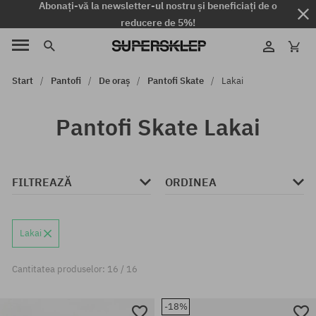
Abonați-vă la newsletter-ul nostru și beneficiați de o
reducere de 5%!
Start
Pantofi
De oraș
Pantofi Skate
Lakai
Pantofi Skate Lakai
FILTREAZĂ
ORDINEA
Lakai
Cantitatea produselor: 16 / 16
-18%