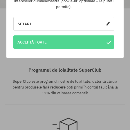
intereselor dumneavoastră (cookie-uri opționale – le puteți
permite).
Pantofi Lakai Telford
Pantofi Lakai Terrace Cream
558,90 LEI
356,90 LEI
594,90 LEI
237,90 LEI
SETĂRI
Mărimi existente:
40; 40.5; 41; 42; 42.5; 43; 44;
Mărimi existente:
ACCEPTĂ TOATE
44.5; 45; 47
40.5
Programul de loialitate SuperClub
SuperClub este programul nostru de loialitate, datorită căruia
pentru produsele fără reducere poți primi în contul tău până la
12% din valoarea comenzii!