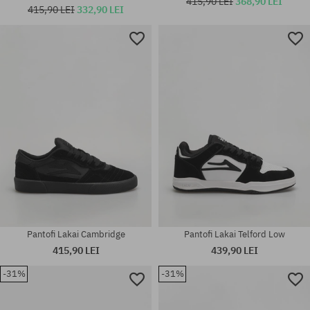
415,90 LEI
368,90 LEI
415,90 LEI
332,90 LEI
Mărimi existente:
Mărimi existente:
44.5
42
Pantofi Lakai Cambridge
Pantofi Lakai Telford Low
415,90 LEI
439,90 LEI
-31%
-31%
Mărimi existente:
Mărimi existente:
42.5; 43; 44; 44.5; 46
43; 44; 44.5; 45; 46