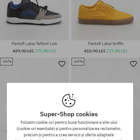
Pantofi Lakai Telford Low
Pantofi Lakai Griffin
439,90 LEI
273,90 LEI
415,90 LEI
237,90 LEI
-36%
-60%
Mărimi existente:
Mărimi existente:
47
44
Super-Shop cookies
Folosim cookie-uri pentru buna funcționare a site-ului
(cookie-uri esențiale) și pentru personalizarea reclamelor,
precum și pentru a crea servicii și oferte adaptate