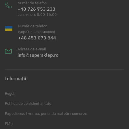
Număr de telefon
+40 726 753 233
Luni-vineri, 8.00-16.00
Număr de telefon
(українською мовою)
+48 453 073 844
Adresa de e-mail
info@supersklep.ro
Informații
Reguli
Politica de confidențialitate
Expedierea, livrarea, perioada realizării comenzii
Plăți