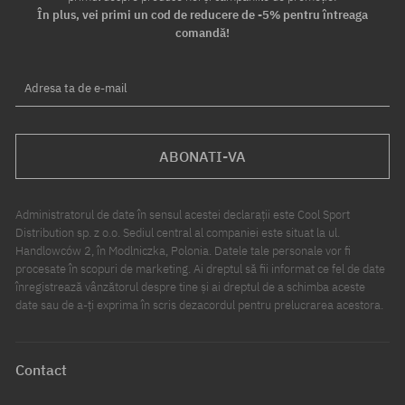
În plus, vei primi un cod de reducere de -5% pentru întreaga
comandă!
Adresa ta de e-mail
ABONATI-VA
Administratorul de date în sensul acestei declarații este Cool Sport
Distribution sp. z o.o. Sediul central al companiei este situat la ul.
Handlowców 2, în Modlniczka, Polonia. Datele tale personale vor fi
procesate în scopuri de marketing. Ai dreptul să fii informat ce fel de date
înregistrează vânzătorul despre tine și ai dreptul de a schimba aceste
date sau de a-ți exprima în scris dezacordul pentru prelucrarea acestora.
Contact