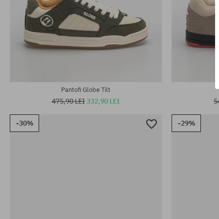
Mărimi existente:
Mărimi existen
42; 42.5; 43; 44; 44.5; 45; 46
42; 43; 44.5; 
Pantofi Globe Tilt
475,90 LEI
332,90 LEI
5
-30%
-29%