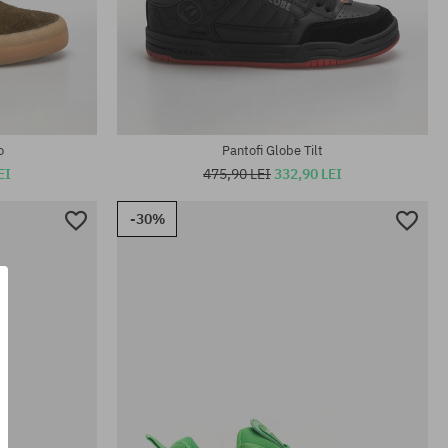
Mărimi existente:
42; 42.5; 44; 44.5; 46
o
Pantofi Globe Tilt
EI
475,90 LEI
332,90 LEI
-30%