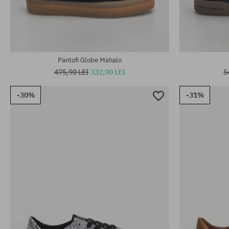
Mărimi existente:
Mărimi existen
40.5; 41
41; 42; 42.5; 
Pantofi Globe Mahalo
475,90 LEI
332,90 LEI
5
-30%
-31%