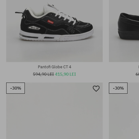
Mărimi existente:
Mărimi existen
41; 42; 42.5; 43; 44; 44.5; 45; 46
42; 42.5; 46
Pantofi Globe CT 4
594,90 LEI
415,90 LEI
6
-30%
-30%