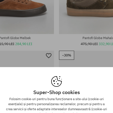
te:
Mărimi existente:
44; 44.5; 45; 46
42.5
Pantofi Globe Melbek
Pantofi Globe Mahal
15,90 LEI
284,90 LEI
475,90 LEI
332,90 L
-30%
Super-Shop cookies
Folosim cookie-uri pentru buna funcționare a site-ului (cookie-uri
esențiale) și pentru personalizarea reclamelor, precum și pentru a
crea servicii și oferte adaptate intereselor dumneavoastră (cookie-uri