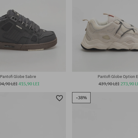
te:
Mărimi existente:
42; 42.5; 43; 44; 44.5; 46
Pantofi Globe Sabre
Pantofi Globe Option 
94,90 LEI
415,90 LEI
439,90 LEI
273,90 L
-38%