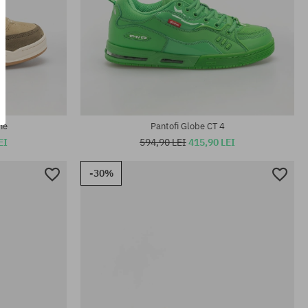
Mărimi existente:
42; 42.5; 43; 44
me
Pantofi Globe CT 4
EI
594,90 LEI
415,90 LEI
-30%