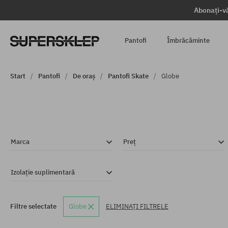
Abonați-vă
Pantofi
Îmbrăcăminte
Start
Pantofi
De oraș
Pantofi Skate
Globe
Marca
Preț
Izolație suplimentară
Filtre selectate
Globe
ELIMINAȚI FILTRELE