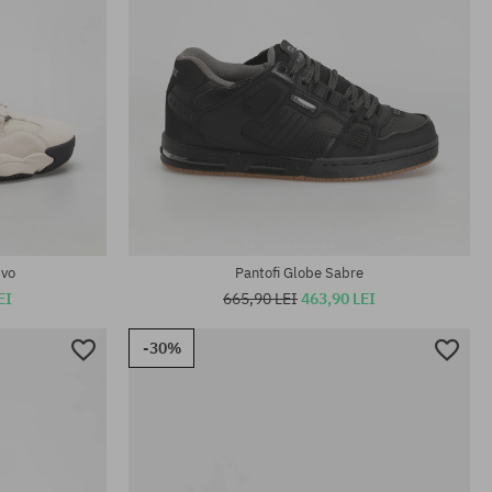
Mărimi existente:
41; 42; 42.5; 43; 44; 44.5; 45; 46
Evo
Pantofi Globe Sabre
EI
665,90 LEI
463,90 LEI
-30%