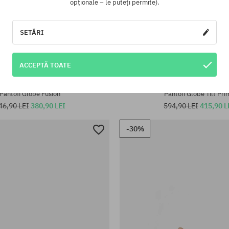
opționale – le puteți permite).
SETĂRI
ACCEPTĂ TOATE
te:
Mărimi existente:
45
42; 43; 44; 46
Pantofi Globe Fusion
Pantofi Globe Tilt Pri
46,90 LEI
380,90 LEI
594,90 LEI
415,90 L
-30%