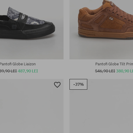
te:
Mărimi existente:
42; 42.5; 43; 44; 44.5; 45; 46
Pantofi Globe Liaizon
Pantofi Globe Tilt Pri
89,90 LEI
487,90 LEI
546,90 LEI
380,90 L
-37%