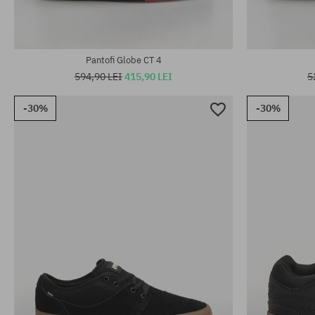
Pantofi Globe CT 4
594,90 LEI
415,90 LEI
5
-30%
-30%