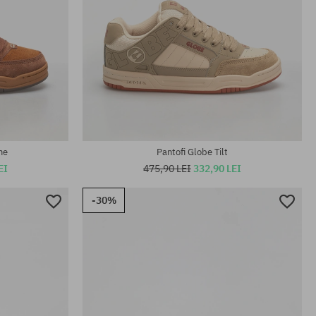
Mărimi existente:
42; 44; 44.5
me
Pantofi Globe Tilt
EI
475,90 LEI
332,90 LEI
-30%