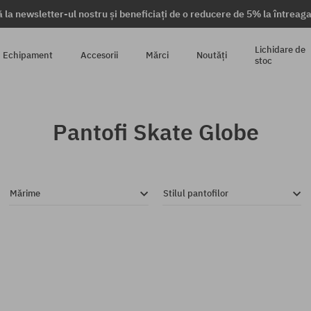
 la newsletter-ul nostru și beneficiați de o reducere de 5% la întrea
Lichidare de
Echipament
Accesorii
Mărci
Noutăți
stoc
Pantofi Skate Globe
Mărime
Stilul pantofilor