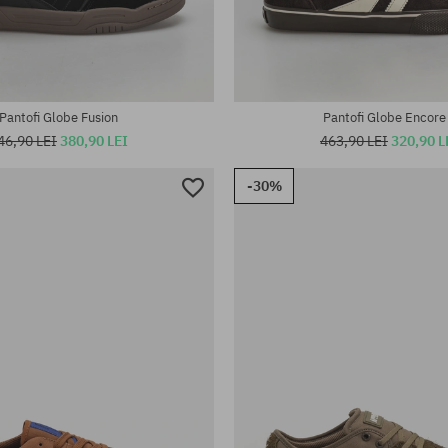
Mărimi existente:
te:
37; 37.5; 40; 40.5; 41; 42; 42.5; 
43; 44; 44.5; 45; 46
46
Pantofi Globe Fusion
Pantofi Globe Encore
46,90 LEI
380,90 LEI
463,90 LEI
320,90 L
-30%