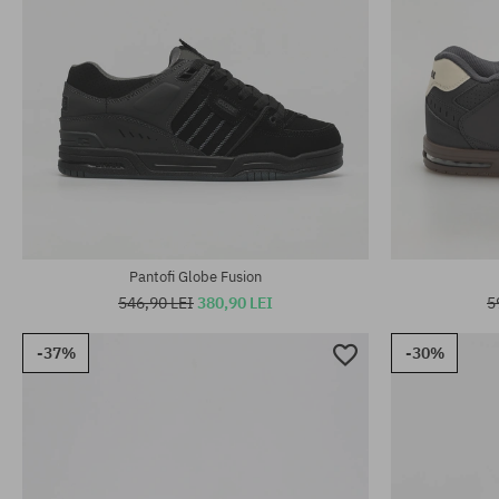
Mărimi existente:
Mărimi existen
38; 40.5; 41; 42; 43; 44.5; 45
39
Pantofi Globe Fusion
546,90 LEI
380,90 LEI
5
-37%
-30%