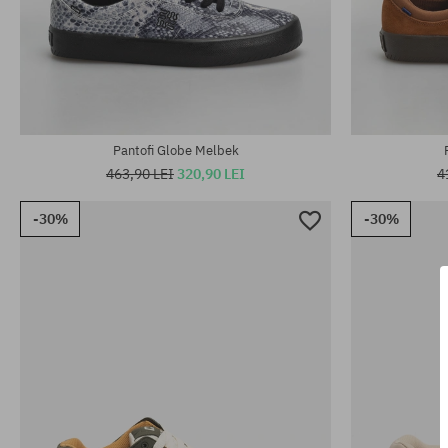
Mărimi existente:
Mărimi existen
42; 44; 45; 46
42; 42.5; 43; 
Pantofi Globe Melbek
463,90 LEI
320,90 LEI
4
-30%
-30%