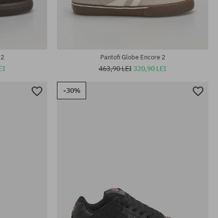
Mărimi existente:
43; 44; 44.5;
37; 37.5; 38; 38.5; 40.5; 41; 42; 42.5; 43; 44;
44.5; 45; 46; 47
 2
Pantofi Globe Encore 2
EI
463,90 LEI
320,90 LEI
-30%