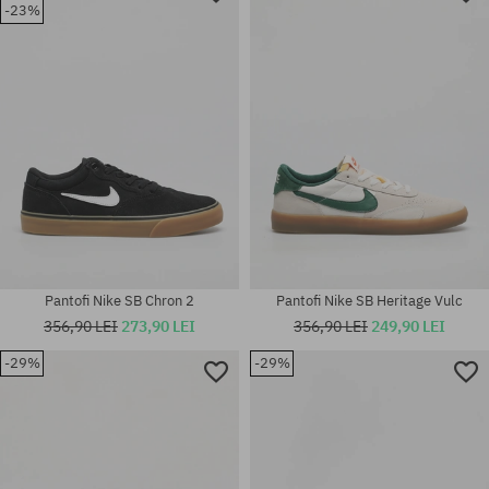
-23%
Mărimi existente:
40.5; 41; 42; 42.5; 43; 44; 44.5;
38
45; 45.5; 46; 47.5; 48.5
Pantofi Nike SB Chron 2
Pantofi Nike SB Heritage Vulc
356,90 LEI
273,90 LEI
356,90 LEI
249,90 LEI
-29%
-29%
Mărimi existente:
Mărimi existente:
36; 36.5; 37.5; 38; 38.5; 40.5;
36.5; 37.5; 38; 38.5; 39; 40;
41; 42; 42.5; 43; 44
40.5; 41; 42