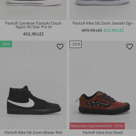
Pantofi Converse Trampki Chuck
Pantofi Nike SB Zoom Janoski Og+
Taylor All Star Pro Hi
499,90 LEI
415,90 LEI
451,90 LEI
New
-31%
Mărimi existente:
36.5; 37.5; 38; 38.5; 39; 40;
Mărimi existente:
40.5; 41; 42; 48.5
37; 38; 38.5; 39; 40; 40.5
Reducere suplimentară -10%!
Pantofi Nike SB Zoom Blazer Mid
Pantofi Vans Knu Skool