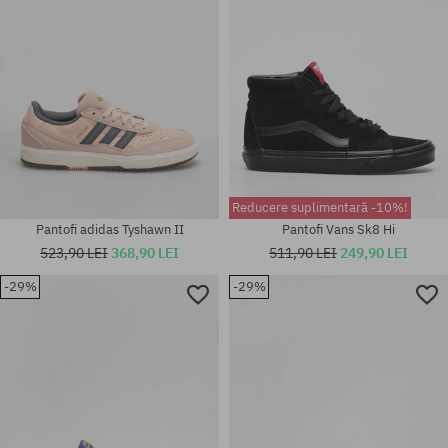
Reducere suplimentară -10%!
Pantofi adidas Tyshawn II
Pantofi Vans Sk8 Hi
523,90 LEI
368,90 LEI
511,90 LEI
249,90 LEI
-29%
-29%
Mărimi existente:
36.5; 37; 38; 38.5; 39; 40; 40.5;
Mărimi existente:
42; 42.5; 43; 44; 44.5
41