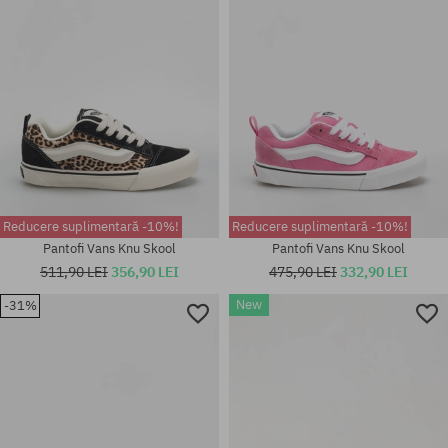
Reducere suplimentară -10%!
Reducere suplimentară -10%!
Pantofi Vans Knu Skool
Pantofi Vans Knu Skool
511,90 LEI
356,90 LEI
475,90 LEI
332,90 LEI
Mărimi existente:
New
-31%
38; 38.5; 39; 40; 40.5; 41; 42;
42.5; 43; 44; 44.5; 45; 45.5; 46;
Mărimi existente:
48.5
37.5; 39