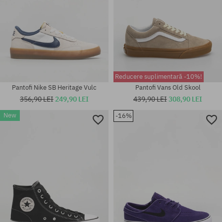
Reducere suplimentară -10%!
Pantofi Nike SB Heritage Vulc
Pantofi Vans Old Skool
356,90 LEI
249,90 LEI
439,90 LEI
308,90 LEI
New
-16%
Mărimi existente:
Mărimi existente:
36.5; 40; 40.5; 42; 42.5; 43; 44;
37.5; 38; 38.5; 39; 40; 40.5; 41;
44.5; 45; 45.5; 46
42.5; 45.5