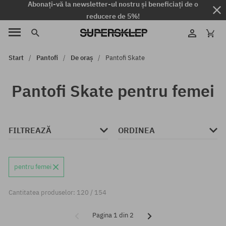
Abonați-vă la newsletter-ul nostru și beneficiați de o
reducere de 5%!
Start
Pantofi
De oraș
Pantofi Skate
Pantofi Skate pentru femei
FILTREAZĂ
ORDINEA
pentru femei
Cantitatea produselor: 120 / 154
Pagina 1 din 2