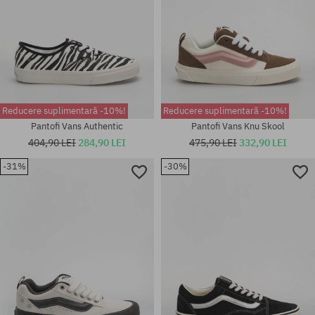
Reducere suplimentară -10%!
Reducere suplimentară -10%!
Pantofi Vans Authentic
Pantofi Vans Knu Skool
404,90 LEI
284,90 LEI
475,90 LEI
332,90 LEI
-31%
-30%
Mărimi existente:
Mărimi existente:
36.5; 37; 38; 38.5; 39; 40; 40.5;
37; 38; 38.5; 39; 40; 40.5
41