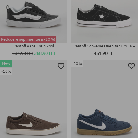
Reducere suplimentară -10%!
Pantofi Vans Knu Skool
Pantofi Converse One Star Pro TN+
534,90 LEI
368,90 LEI
451,90 LEI
New
-20%
-10%
Mărimi existente:
Mărimi existente:
36.5; 37; 38; 38.5; 39; 40; 40.5
37; 38; 39; 40; 40.5