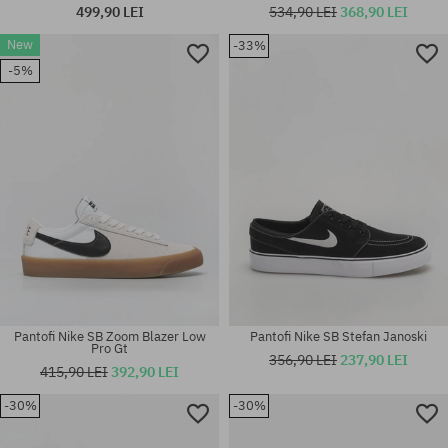
499,90 LEI
534,90 LEI
368,90 LEI
New
-33%
Mărimi existente:
41; 41.5; 42; 42.5; 43; 44; 45;
Mărimi existente:
-5%
46
40; 40.5
Pantofi Nike SB Zoom Blazer Low
Pantofi Nike SB Stefan Janoski
Pro Gt
356,90 LEI
237,90 LEI
415,90 LEI
392,90 LEI
-30%
-30%
Mărimi existente:
Mărimi existente:
37.5; 41; 45; 47.5
37; 38; 38.5; 39; 40.5; 41