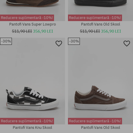
Reducere suplimentară -10%!
Reducere suplimentară -10%!
Pantofi Vans Super Lowpro
Pantofi Vans Old Skool
511,90 LEI
356,90 LEI
511,90 LEI
356,90 LEI
-30%
-30%
Mărimi existente:
Mărimi existente:
36.5; 37; 38; 38.5; 39; 40; 40.5;
40.5
42; 42.5; 43; 44.5; 45
Reducere suplimentară -10%!
Reducere suplimentară -10%!
Pantofi Vans Knu Skool
Pantofi Vans Old Skool