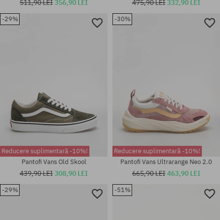
511,90 LEI
356,90 LEI
475,90 LEI
332,90 LEI
-29%
-30%
Mărimi existente:
Mărimi existente:
36.5; 37; 38; 38.5; 39; 40; 40.5;
37; 40; 40.5
42.5; 43; 44; 45; 46
Reducere suplimentară -10%!
Reducere suplimentară -10%!
Pantofi Vans Old Skool
Pantofi Vans Ultrarange Neo 2.0
439,90 LEI
308,90 LEI
665,90 LEI
463,90 LEI
-29%
-51%
Mărimi existente:
38; 38.5; 39; 40; 40.5; 41; 42;
Mărimi existente:
42.5; 43; 44; 44.5; 46; 47
36.5; 37; 38; 38.5; 39; 40.5; 41