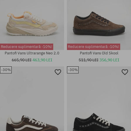
Reducere suplimentară -10%!
Reducere suplimentară -10%!
Pantofi Vans Ultrarange Neo 2.0
Pantofi Vans Old Skool
665,90 LEI
463,90 LEI
511,90 LEI
356,90 LEI
-30%
-30%
Mărimi existente:
Mărimi existente:
37; 38; 38.5; 39; 40; 40.5; 41;
36.5; 37; 38.5; 39; 40; 40.5; 44
42; 42.5; 43; 44; 44.5; 45; 46