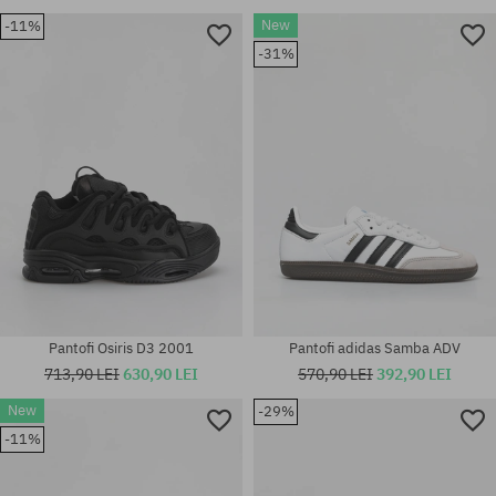
New
-11%
-31%
Pantofi Osiris D3 2001
Pantofi adidas Samba ADV
713,90 LEI
630,90 LEI
570,90 LEI
392,90 LEI
New
-29%
-11%