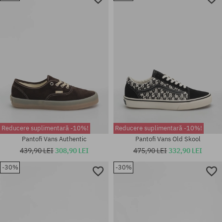
Mărimi existente:
38 2/3; 39 1/3; 40; 40 2/3; 41
36.5; 37; 38; 38.5; 39; 40; 40.5;
1/3; 42; 42 2/3; 43 1/3; 44; 44
41; 42; 42.5; 43
2/3; 46; 47 1/3
Reducere suplimentară -10%!
Reducere suplimentară -10%!
Pantofi Vans Authentic
Pantofi Vans Old Skool
439,90 LEI
308,90 LEI
475,90 LEI
332,90 LEI
-30%
-30%
Mărimi existente:
Mărimi existente:
36.5; 37; 38.5
38; 38.5; 40