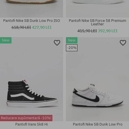
Pantofi Nike SB Dunk Low Pro ISO
Pantofi Nike SB Force 58 Premium
Leather
618,90 LEI
427,90 LEI
415,90 LEI
392,90 LEI
New
New
Mărimi existente:
41 1/3; 42; 42 2/3; 43 1/3; 44;
Mărimi existente:
-20%
44 2/3; 45 1/3; 46
37.5; 39; 40.5
Reducere suplimentară -10%!
Pantofi Vans Sk8 Hi
Pantofi Nike SB Dunk Low Pro