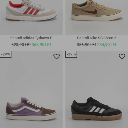
Pantofi adidas Tyshawn II
Pantofi Nike SB Chron 2
523,90 LEI
368,90 LEI
356,90 LEI
284,90 LEI
-29%
-29%
Mărimi existente:
Mărimi existente:
40.5; 42; 43
37