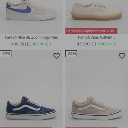
Reducere suplimentară -10%!
Pantofi Nike SB Zoom Pogo Plus
Pantofi Vans Authentic
439,90 LEI
308,90 LEI
439,90 LEI
308,90 LEI
Mărimi existente:
-29%
-29%
38 2/3; 39 1/3; 40; 40 2/3; 41
1/3; 42; 42 2/3; 43 1/3; 44; 44
Mărimi existente:
2/3; 45 1/3; 46; 46 2/3
36; 36.5; 37; 38