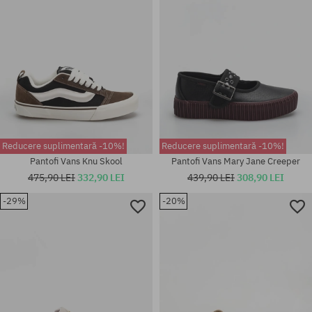
Reducere suplimentară -10%!
Reducere suplimentară -10%!
Pantofi Vans Knu Skool
Pantofi Vans Mary Jane Creeper
475,90 LEI
332,90 LEI
439,90 LEI
308,90 LEI
-29%
-20%
Mărimi existente:
Mărimi existente:
36; 36.5; 37.5
39; 40; 41