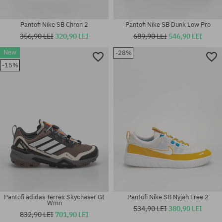
Pantofi Nike SB Chron 2
Pantofi Nike SB Dunk Low Pro
356,90 LEI
320,90 LEI
689,90 LEI
546,90 LEI
New
-28%
Mărimi existente:
-15%
37; 38; 38.5; 39; 40; 40.5; 41;
Mărimi existente:
42; 42.5; 44; 44.5; 46
41; 42; 42.5; 43; 44.5; 45; 46
Pantofi adidas Terrex Skychaser Gt
Pantofi Nike SB Nyjah Free 2
Wmn
534,90 LEI
380,90 LEI
832,90 LEI
701,90 LEI