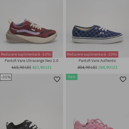
Reducere suplimentară -10%!
Reducere suplimentară -10%!
Pantofi Vans Ultrarange Neo 2.0
Pantofi Vans Authentic
665,90 LEI
463,90 LEI
404,90 LEI
284,90 LEI
New
-31%
Mărimi existente:
Mărimi existente:
41 1/3; 42; 42 2/3; 43 1/3; 44;
37; 38; 38.5; 39; 42; 43; 44;
44 2/3; 45 1/3; 46; 46 2/3
44.5; 45