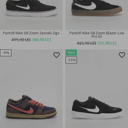
Pantofi Nike SB Zoom Janoski Og+
Pantofi Nike SB Zoom Blazer Low
Pro Gt
499,90 LEI
380,90 LEI
415,90 LEI
332,90 LEI
New
-9%
Mărimi existente:
37.5; 38; 38.5; 39; 40; 40.5; 41;
Mărimi existente:
-15%
42; 42.5; 43; 44; 44.5; 45; 45.5
40.5; 41; 42; 42.5; 43; 45.5