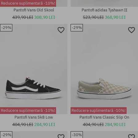
Reducere suplimentară -10%!
Pantofi Vans Old Skool
Pantofi adidas Tyshawn II
439,90 LEI
308,90 LEI
523,90 LEI
368,90 LEI
Mărimi existente:
-29%
-29%
38 2/3; 39 1/3; 40; 40 2/3; 41
1/3; 42; 42 2/3; 43 1/3; 44; 44
Mărimi existente:
2/3; 45 1/3; 46; 46 2/3; 47 1/3
36.5; 37.5
Reducere suplimentară -10%!
Reducere suplimentară -10%!
Pantofi Vans Sk8 Low
Pantofi Vans Classic Slip On
404,90 LEI
284,90 LEI
404,90 LEI
284,90 LEI
Mărimi existente:
-29%
-30%