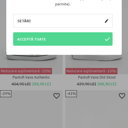
Mărimi existente:
Mărimi existente:
permite).
36.5; 37; 38; 38.5; 39; 40; 40.5
38
SETĂRI
ACCEPTĂ TOATE
Reducere suplimentară -10%!
Reducere suplimentară -10%!
Pantofi Vans Authentic
Pantofi Vans Old Skool
404,90 LEI
284,90 LEI
439,90 LEI
308,90 LEI
-29%
-43%
Mărimi existente:
37; 38; 38.5; 39; 40; 40.5; 41;
Mărimi existente:
42
37; 38; 38.5; 39; 40; 40.5; 41