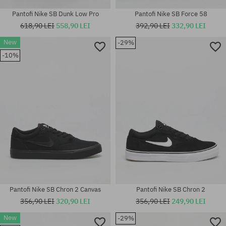
Pantofi Nike SB Dunk Low Pro
Pantofi Nike SB Force 58
618,90 LEI
558,90 LEI
392,90 LEI
332,90 LEI
Mărimi existente:
Mărimi existente:
New
-29%
36; 36.5; 37.5; 38; 38.5; 40;
38; 38.5; 39; 40; 40.5; 41; 42;
40.5; 41; 42; 42.5; 43; 44; 44.5;
42.5; 43; 44; 44.5; 45; 45.5; 46;
-10%
45; 45.5; 46; 47.5; 48.5
48.5
Pantofi Nike SB Chron 2 Canvas
Pantofi Nike SB Chron 2
356,90 LEI
320,90 LEI
356,90 LEI
249,90 LEI
Mărimi existente:
New
-29%
36.5; 37.5; 38; 38.5; 39; 40;