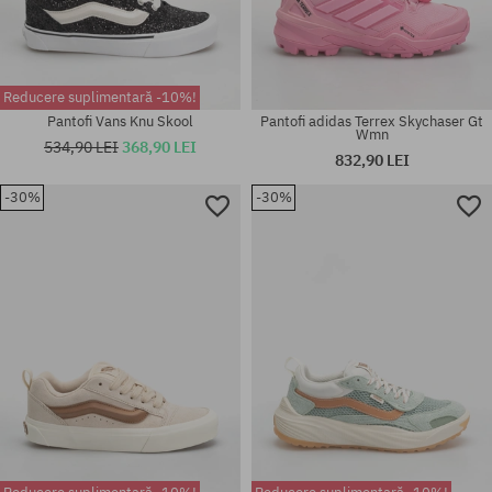
Reducere suplimentară -10%!
Pantofi Vans Knu Skool
Pantofi adidas Terrex Skychaser Gt
Wmn
534,90 LEI
368,90 LEI
832,90 LEI
-30%
-30%
Mărimi existente:
Mărimi existente:
37; 38; 39
36.5; 37; 38; 38.5; 40; 40.5; 41