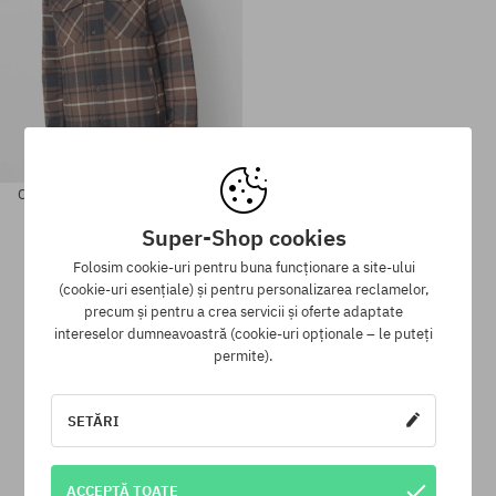
Cămașă Patagonia LW Insulated
Fjord Flannel
1130,90 LEI
606,90 LEI
Super-Shop cookies
Folosim cookie-uri pentru buna funcționare a site-ului
Mărimi existente:
Mărimi existente:
(cookie-uri esențiale) și pentru personalizarea reclamelor,
M
L
precum și pentru a crea servicii și oferte adaptate
intereselor dumneavoastră (cookie-uri opționale – le puteți
permite).
SETĂRI
Programul de loialitate SuperClub
SuperClub este programul nostru de loialitate, datorită căruia
ACCEPTĂ TOATE