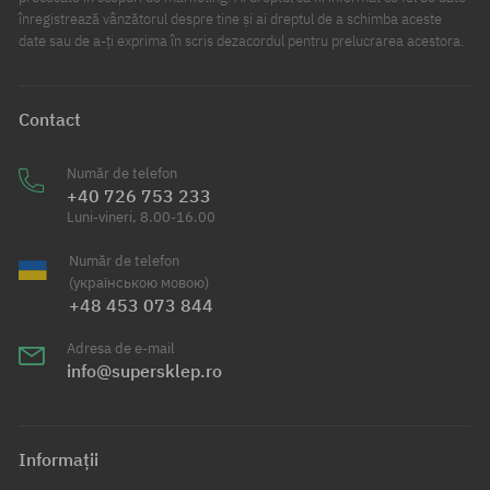
înregistrează vânzătorul despre tine și ai dreptul de a schimba aceste
date sau de a-ți exprima în scris dezacordul pentru prelucrarea acestora.
Contact
Număr de telefon
+40 726 753 233
Luni-vineri, 8.00-16.00
Număr de telefon
(українською мовою)
+48 453 073 844
Adresa de e-mail
info@supersklep.ro
Informații