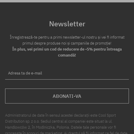
Newsletter
Înregistrează-te pentru a primi newsletter-ul nostru și vei fi informat
primul despre produse noi și campaniile de promoție!
În plus, vei primi un cod de reducere de -5% pentru întreaga
comandă!
Adresa ta de e-mail
ABONATI-VA
Administratorul de date în sensul acestei declarații este Cool Sport
Distribution sp. z o.o. Sediul central al companiei este situat la ul.
Handlowców 2, în Modlniczka, Polonia. Datele tale personale vor fi
procesate în scopuri de marketing. Ai dreptul să fii informat ce fel de date