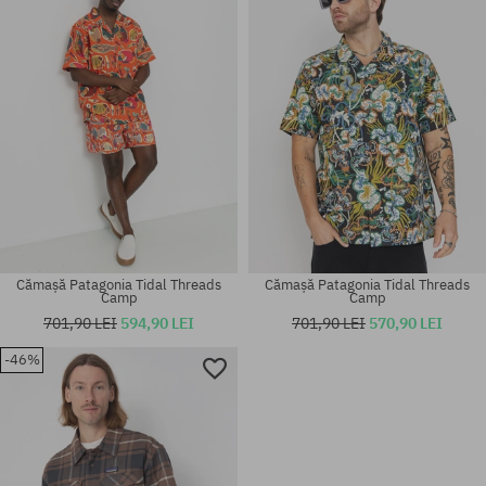
M; L
L; XL
Cămașă Patagonia Tidal Threads
Cămașă Patagonia Tidal Threads
Camp
Camp
701,90 LEI
594,90 LEI
701,90 LEI
570,90 LEI
-46%
Mărimi existente:
Mărimi existente:
XL
M