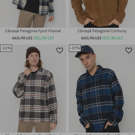
Cămașă Patagonia Fjord Flannel
Cămașă Patagonia Corduroy
665,90 LEI
415,90 LEI
665,90 LEI
451,90 LEI
-32%
-37%
Mărimi existente:
Mărimi existente:
XS; S
XS; S