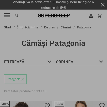
Abonați-vă la newsletter-ul nostru și beneficiați de o
reducere de 5%!
Start
Îmbrăcăminte
De oraș
Cămăși
Patagonia
Cămăși Patagonia
FILTREAZĂ
ORDINEA
Patagonia
Cantitatea produselor: 13 / 13
-30%
-30%