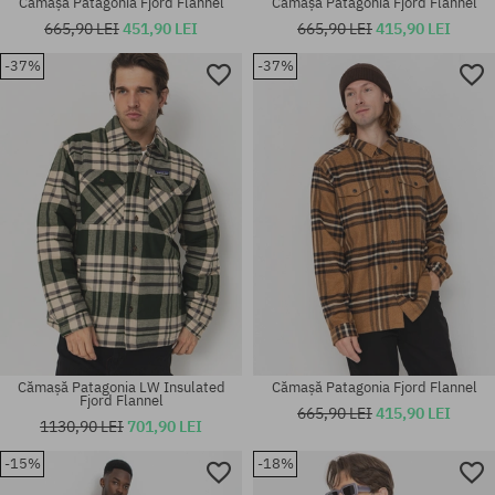
Cămașă Patagonia Fjord Flannel
Cămașă Patagonia Fjord Flannel
665,90 LEI
451,90 LEI
665,90 LEI
415,90 LEI
-37%
-37%
Mărimi existente:
Mărimi existente:
M
XL
Cămașă Patagonia LW Insulated
Cămașă Patagonia Fjord Flannel
Fjord Flannel
665,90 LEI
415,90 LEI
1130,90 LEI
701,90 LEI
-15%
-18%
Mărimi existente:
Mărimi existente: