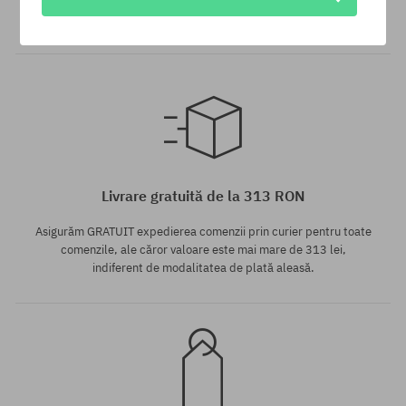
pentru produsele fără reducere poți primi în contul tău până la
12% din valoarea comenzii!
Mărimi existente:
XL
Livrare gratuită de la 313 RON
Asigurăm GRATUIT expedierea comenzii prin curier pentru toate
comenzile, ale căror valoare este mai mare de 313 lei,
indiferent de modalitatea de plată aleasă.