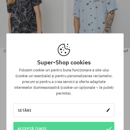
Cămașă Santa Cruz Mono Cabana
Cămașă Santa Cruz Winkowski Surf
Shirt Wmn
356,90 LEI
201,90 LEI
392,90 LEI
225,90 LEI
Super-Shop cookies
Folosim cookie-uri pentru buna funcționare a site-ului
Mărimi existente:
Mărimi existente:
(cookie-uri esențiale) și pentru personalizarea reclamelor,
S
6; 8; 10
precum și pentru a crea servicii și oferte adaptate
intereselor dumneavoastră (cookie-uri opționale – le puteți
permite).
SETĂRI
Programul de loialitate SuperClub
SuperClub este programul nostru de loialitate, datorită căruia
ACCEPTĂ TOATE