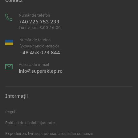
Număr de telefon
+40 726 753 233
Luni-vineri, 8.00-16.00
Număr de telefon
(українською мовою)
+48 453 073 844
Adresa de e-mail
info@supersklep.ro
Informații
Reguli
Politica de confidențialitate
Expedierea, livrarea, perioada realizării comenzii