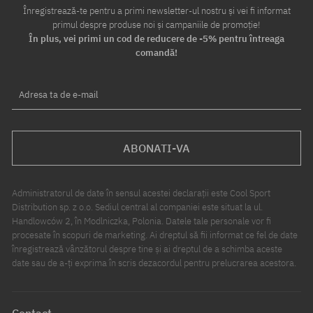
Înregistrează-te pentru a primi newsletter-ul nostru și vei fi informat
primul despre produse noi și campaniile de promoție!
În plus, vei primi un cod de reducere de -5% pentru întreaga
comandă!
Adresa ta de e-mail
ABONATI-VA
Administratorul de date în sensul acestei declarații este Cool Sport
Distribution sp. z o.o. Sediul central al companiei este situat la ul.
Handlowców 2, în Modlniczka, Polonia. Datele tale personale vor fi
procesate în scopuri de marketing. Ai dreptul să fii informat ce fel de date
înregistrează vânzătorul despre tine și ai dreptul de a schimba aceste
date sau de a-ți exprima în scris dezacordul pentru prelucrarea acestora.
Contact