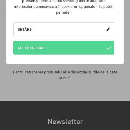
precum și pentru a crea servicii și oferte adaptate
pentru tine!
intereselor dumneavoastră (cookie-uri opționale – le puteți
permite).
SETĂRI
ACCEPTĂ TOATE
30 zile pentru returnarea mărfii
Pentru returnarea produsului ai la dispoziție 30 zile de la data
primirii.
Newsletter