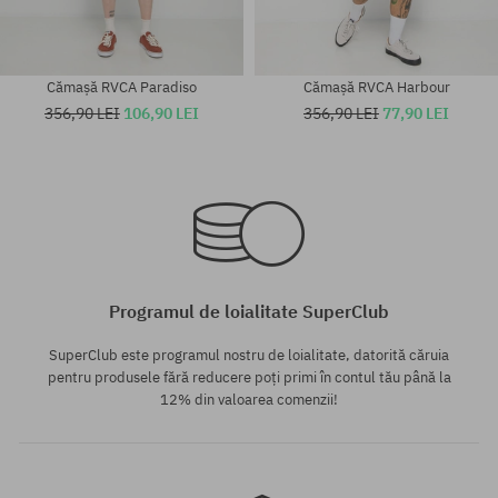
Cămașă RVCA Paradiso
Cămașă RVCA Harbour
356,90 LEI
106,90 LEI
356,90 LEI
77,90 LEI
Mărimi existente:
Mărimi existente:
L
M
Programul de loialitate SuperClub
SuperClub este programul nostru de loialitate, datorită căruia
pentru produsele fără reducere poți primi în contul tău până la
12% din valoarea comenzii!