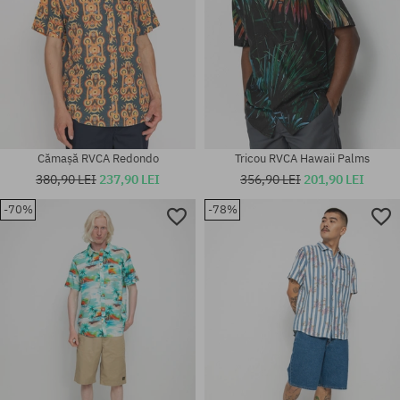
Cămașă RVCA Redondo
Tricou RVCA Hawaii Palms
380,90 LEI
237,90 LEI
356,90 LEI
201,90 LEI
-70%
-78%
Mărimi existente:
Mărimi existente:
XL
S