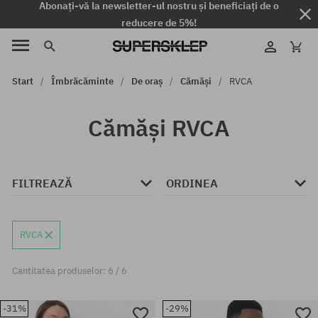
Abonați-vă la newsletter-ul nostru și beneficiați de o
reducere de 5%!
Start
Îmbrăcăminte
De oraș
Cămăși
RVCA
Cămăși RVCA
FILTREAZĂ
ORDINEA
RVCA
Cantitatea produselor: 6 / 6
-31%
-29%