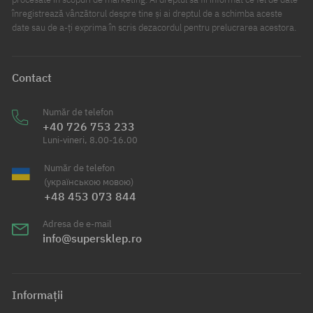
înregistrează vânzătorul despre tine și ai dreptul de a schimba aceste
date sau de a-ți exprima în scris dezacordul pentru prelucrarea acestora.
Contact
Număr de telefon
+40 726 753 233
Luni-vineri, 8.00-16.00
Număr de telefon
(українською мовою)
+48 453 073 844
Adresa de e-mail
info@supersklep.ro
Informații