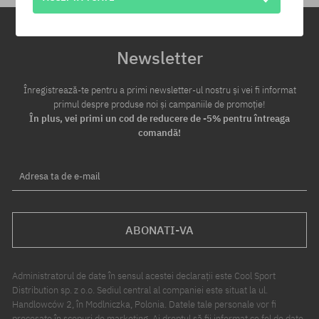
Newsletter
Înregistrează-te pentru a primi newsletter-ul nostru și vei fi informat
primul despre produse noi și campaniile de promoție!
În plus, vei primi un cod de reducere de -5% pentru întreaga
comandă!
Adresa ta de e-mail
ABONATI-VA
Administratorul de date în sensul acestei declarații este Cool Sport
Distribution sp. z o.o. Sediul central al companiei este situat la ul.
Handlowców 2, în Modlniczka, Polonia. Datele tale personale vor fi
procesate în scopuri de marketing. Ai dreptul să fii informat ce fel de date