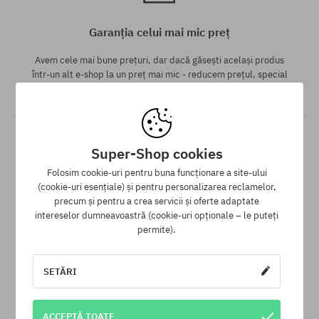
Garanția celui mai mic preț
Avem cele mai bune prețuri, dar dacă găsești același produs
într-un alt e-shop la un preț mai mic - reducem prețul, special
pentru tine!
Super-Shop cookies
Folosim cookie-uri pentru buna funcționare a site-ului
(cookie-uri esențiale) și pentru personalizarea reclamelor,
precum și pentru a crea servicii și oferte adaptate
intereselor dumneavoastră (cookie-uri opționale – le puteți
30 zile pentru returnarea mărfii
permite).
Pentru returnarea produsului ai la dispoziție 30 zile de la data
primirii.
SETĂRI
ACCEPTĂ TOATE