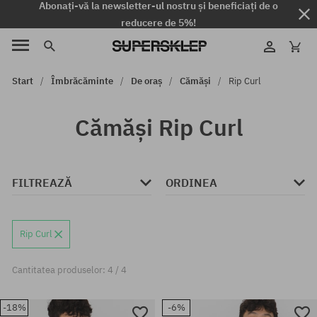
Abonați-vă la newsletter-ul nostru și beneficiați de o
reducere de 5%!
Start
Îmbrăcăminte
De oraș
Cămăși
Rip Curl
Cămăși Rip Curl
FILTREAZĂ
ORDINEA
Rip Curl
Cantitatea produselor: 4 / 4
-18%
-6%