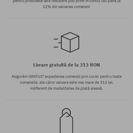
pentru produsele fără reducere poți primi în contul tău până la
12% din valoarea comenzii!
Mărimi existente:
Mărimi existente:
M; L; XL
XL
Livrare gratuită de la 313 RON
Asigurăm GRATUIT expedierea comenzii prin curier pentru toate
comenzile, ale căror valoare este mai mare de 313 lei,
indiferent de modalitatea de plată aleasă.