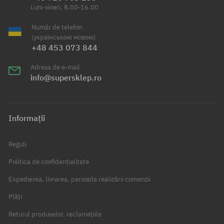
Luni-vineri, 8.00-16.00
Număr de telefon
(українською мовою)
+48 453 073 844
Adresa de e-mail
info@supersklep.ro
Informații
Reguli
Politica de confidențialitate
Expedierea, livrarea, perioada realizării comenzii
Plăți
Returul produselor, reclamațiile