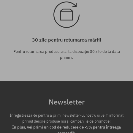
30 zile pentru returnarea mărfii
Pentru returnarea produsului ai la dispoziție 30 zile de la data
primirii.
Newsletter
Înregistrează-te pentru a primi newsletter-ul nostru și vei fi informat
primul despre produse noi și campaniile de promoție!
În plus, vei primi un cod de reducere de -5% pentru întreaga