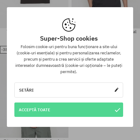
Tricou April Skateboards Stars
Tricou April Skateboards Material
Super-Shop cookies
249,90 LEI
154,90 LEI
249,90 LEI
154,90 LEI
Folosim cookie-uri pentru buna funcționare a site-ului
-38%
(cookie-uri esențiale) și pentru personalizarea reclamelor,
precum și pentru a crea servicii și oferte adaptate
Mărimi existente:
Mărimi existente:
intereselor dumneavoastră (cookie-uri opționale – le puteți
M; L; XL
M
permite).
SETĂRI
ACCEPTĂ TOATE