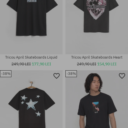
Tricou April Skateboards Liquid
Tricou April Skateboards Heart
249,90 LEI
177,90 LEI
249,90 LEI
154,90 LEI
-38%
-38%
Mărimi existente:
Mărimi existente:
M; L; XL
M; L; XL