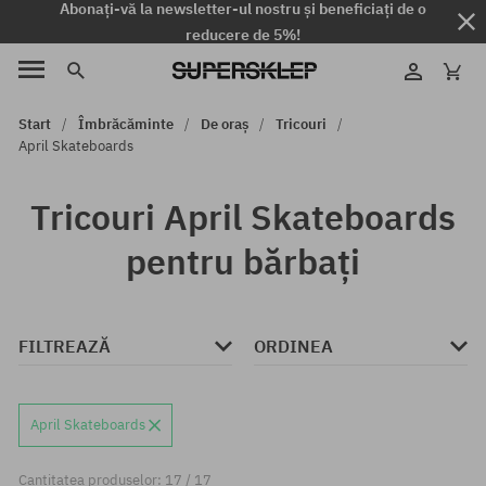
Abonați-vă la newsletter-ul nostru și beneficiați de o
reducere de 5%!
Start
Îmbrăcăminte
De oraș
Tricouri
April Skateboards
Tricouri April Skateboards
pentru bărbați
FILTREAZĂ
ORDINEA
April Skateboards
Cantitatea produselor: 17 / 17