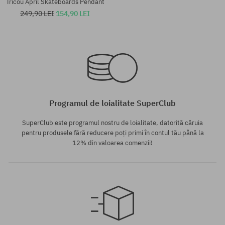
Tricou April Skateboards Pendant
249,90 LEI
154,90 LEI
Mărimi existente:
Mărimi existente:
L; XL
M
Programul de loialitate SuperClub
SuperClub este programul nostru de loialitate, datorită căruia
pentru produsele fără reducere poți primi în contul tău până la
12% din valoarea comenzii!
Mărimi existente: