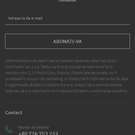
comandă!
Adresa ta de e-mail
ABONATI-VA
Administratorul de date în sensul acestei declarații este Cool Sport
Distribution sp. z o.o. Sediul central al companiei este situat la ul.
Handlowców 2, în Modlniczka, Polonia. Datele tale personale vor fi
procesate în scopuri de marketing. Ai dreptul să fii informat ce fel de date
înregistrează vânzătorul despre tine și ai dreptul de a schimba aceste
date sau de a-ți exprima în scris dezacordul pentru prelucrarea acestora.
Contact
Număr de telefon
+40 726 753 233