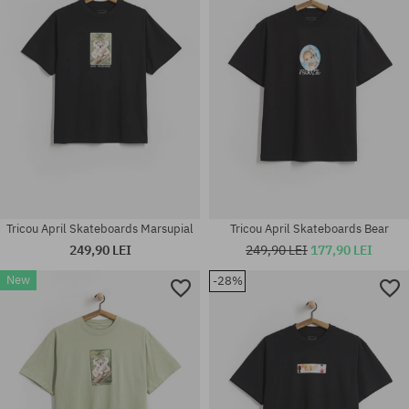
Tricou April Skateboards Marsupial
Tricou April Skateboards Bear
249,90 LEI
249,90 LEI
177,90 LEI
New
-28%
Mărimi existente:
Mărimi existente:
M; L; XL
M; L; XL