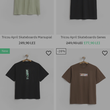
Tricou April Skateboards Marsupial
Tricou April Skateboards Genes
249,90 LEI
249,90 LEI
177,90 LEI
New
-28%
Mărimi existente:
Mărimi existente:
M; L; XL
M; L; XL