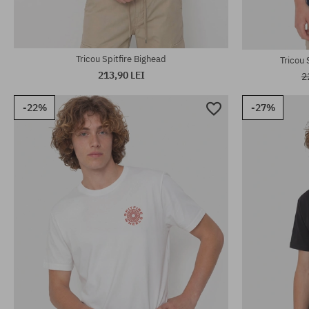
Tricou Spitfire Bighead
Tricou 
213,90 LEI
2
-22%
-27%