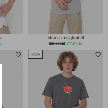
Mărimi existente:
M; L
ad
Tricou Spitfire Bighead Fill
EI
225,90 LEI
177,90 LEI
-22%