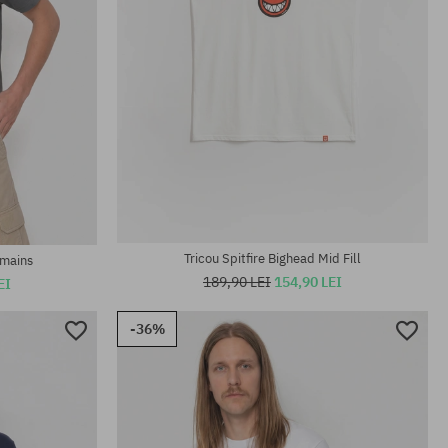
Mărimi existente:
S; M; L; XL; XXL
Tricou Spitfire Bighead Mid Fill
emains
189,90 LEI
154,90 LEI
EI
-36%