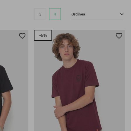
3
4
Ordinea
-5%