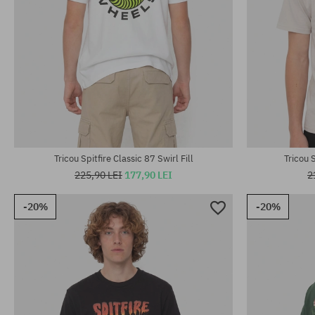
Mărimi existente:
Mărimi existen
M; L
M; L; XL
Tricou Spitfire Classic 87 Swirl Fill
Tricou 
225,90 LEI
177,90 LEI
2
-20%
-20%