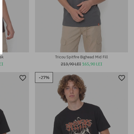
Mărimi existente:
M; L; XL
sk
Tricou Spitfire Bighead Mid Fill
EI
213,90 LEI
165,90 LEI
-27%