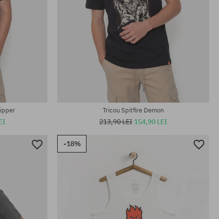
Mărimi existente:
M; L
ripper
Tricou Spitfire Demon
EI
213,90 LEI
154,90 LEI
-18%