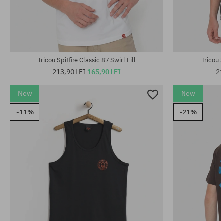
Mărimi existente:
Mărimi existen
M; L
M; L; XL
Tricou Spitfire Classic 87 Swirl Fill
Tricou 
213,90 LEI
165,90 LEI
2
New
New
-11%
-21%