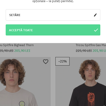
opționale – le puteți permite).
SETĂRI
ACCEPTĂ TOATE
te:
Mărimi existente:
M; L; XL
ou Spitfire Bighead Thorn
Tricou Spitfire Gas Ma
25,90 LEI
201,90 LEI
225,90 LEI
201,90 L
-22%