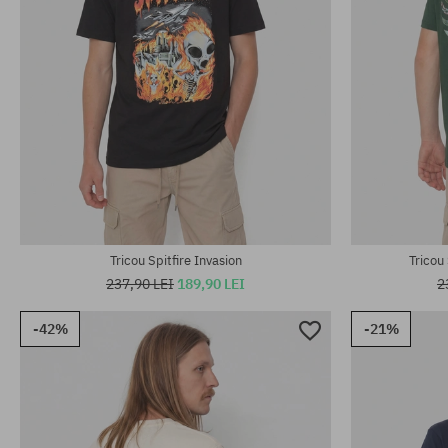
Mărimi existente:
Mărimi existen
M; L; XL
M; L; XL; XXL
Tricou Spitfire Invasion
Tricou 
237,90 LEI
189,90 LEI
2
-42%
-21%