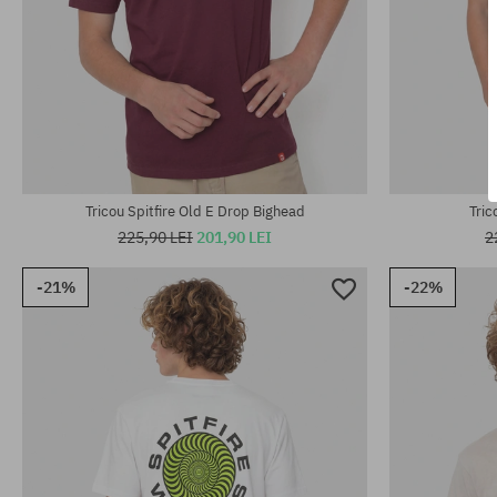
Mărimi existente:
Mărimi existen
M; L; XL
M; L; XL
Tricou Spitfire Old E Drop Bighead
Tric
225,90 LEI
201,90 LEI
2
-21%
-22%