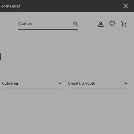
ga comandă!
Căutare
i
Culoarea
Croiala tricoului