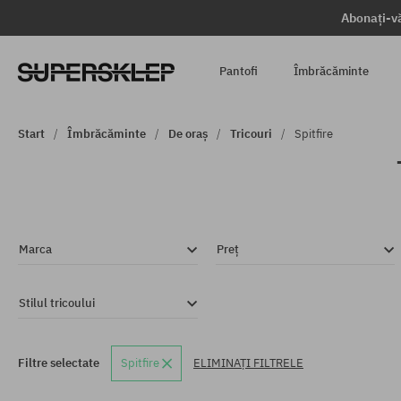
Abonați-vă
Pantofi
Îmbrăcăminte
Start
Îmbrăcăminte
De oraș
Tricouri
Spitfire
Marca
Preț
Stilul tricoului
Filtre selectate
Spitfire
ELIMINAȚI FILTRELE