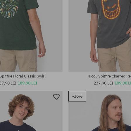
te:
Mărimi existente:
M
Spitfire Floral Classic Swirl
Tricou Spitfire Charred R
37,90 LEI
189,90 LEI
237,90 LEI
189,90 L
-36%