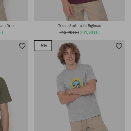
ram Drip
Tricou Spitfire Lil Bighead
EI
213,90 LEI
201,90 LEI
-5%