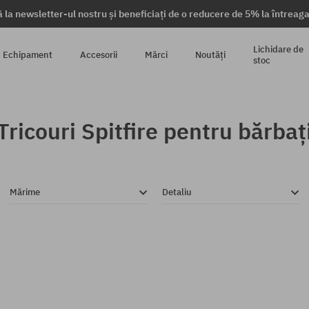
 la newsletter-ul nostru și beneficiați de o reducere de 5% la întrea
Lichidare de
Echipament
Accesorii
Mărci
Noutăți
stoc
Tricouri Spitfire pentru bărbaț
Mărime
Detaliu