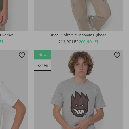
Mărimi existente:
M; L
 Overlay
Tricou Spitfire Mushroom Bighead
EI
213,90 LEI
201,90 LEI
New
-21%