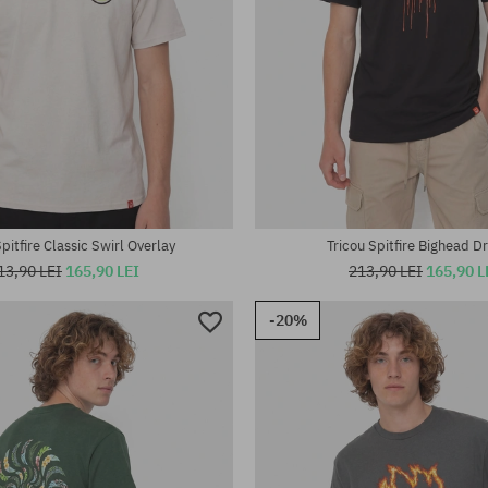
te:
Mărimi existente:
M; L; XL
Spitfire Classic Swirl Overlay
Tricou Spitfire Bighead D
13,90 LEI
165,90 LEI
213,90 LEI
165,90 L
-20%