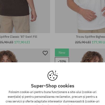
te:
Mărimi existente:
M; L; XL; XXL
Spitfire Classic '87 Swirl Fill
Tricou Spitfire Bighe
25,90 LEI
177,90 LEI
225,90 LEI
177,90 L
New
-10%
Super-Shop cookies
Folosim cookie-uri pentru buna funcționare a site-ului (cookie-uri
esențiale) și pentru personalizarea reclamelor, precum și pentru a
crea servicii și oferte adaptate intereselor dumneavoastră (cookie-uri