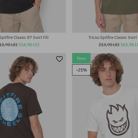
te:
Mărimi existente:
M
Spitfire Classic 87 Swirl Fill
Tricou Spitfire Classic Swirl
13,90 LEI
154,90 LEI
213,90 LEI
165,90 L
New
-21%