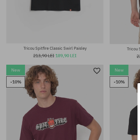
Mărimi existente:
Mărimi existen
S; M; L; XL
M; L
Tricou Spitfire Classic Swirl Paisley
Tricou 
213,90 LEI
189,90 LEI
2
New
New
-10%
-10%