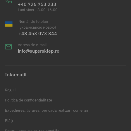
+40 726 753 233
Luni-vineri, 8.00-16.00
Număr de telefon
(українською мовою)
+48 453 073 844
Adresa de e-mail
info@supersklep.ro
Informații
Reguli
Politica de confidențialitate
Expedierea, livrarea, perioada realizării comenzii
Plăți
Returul produselor, reclamațiile