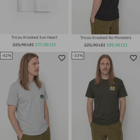
Tricou Krooked Sun Heart
Tricou Krooked No Monsters
225,90 LEI
177,90 LEI
225,90 LEI
189,90 LEI
-42%
-33%
Mărimi existente:
Mărimi existente:
M; L; XL
M; L; XL