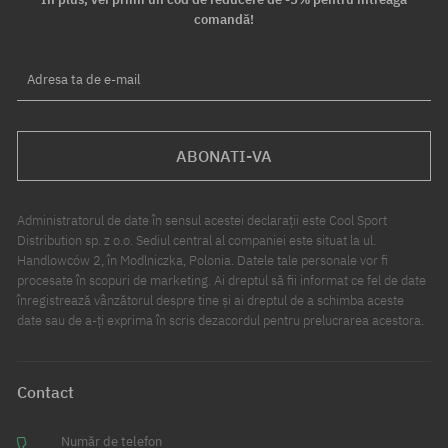
comandă!
Adresa ta de e-mail
ABONATI-VA
Administratorul de date în sensul acestei declarații este Cool Sport
Distribution sp. z o.o. Sediul central al companiei este situat la ul.
Handlowców 2, în Modlniczka, Polonia. Datele tale personale vor fi
procesate în scopuri de marketing. Ai dreptul să fii informat ce fel de date
înregistrează vânzătorul despre tine și ai dreptul de a schimba aceste
date sau de a-ți exprima în scris dezacordul pentru prelucrarea acestora.
Contact
Număr de telefon