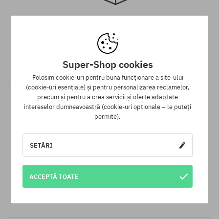
Mărimi existente:
Mărimi existente:
M; L
M; L
Livrare gratuită de la 313 RON
Asigurăm GRATUIT expedierea comenzii prin curier pentru toate
comenzile, ale căror valoare este mai mare de 313 lei,
Super-Shop cookies
indiferent de modalitatea de plată aleasă.
Folosim cookie-uri pentru buna funcționare a site-ului
(cookie-uri esențiale) și pentru personalizarea reclamelor,
precum și pentru a crea servicii și oferte adaptate
intereselor dumneavoastră (cookie-uri opționale – le puteți
permite).
SETĂRI
Garanția celui mai mic preț
ACCEPTĂ TOATE
Avem cele mai bune prețuri, dar dacă găsești același produs
într-un alt e-shop la un preț mai mic - reducem prețul, special
pentru tine!