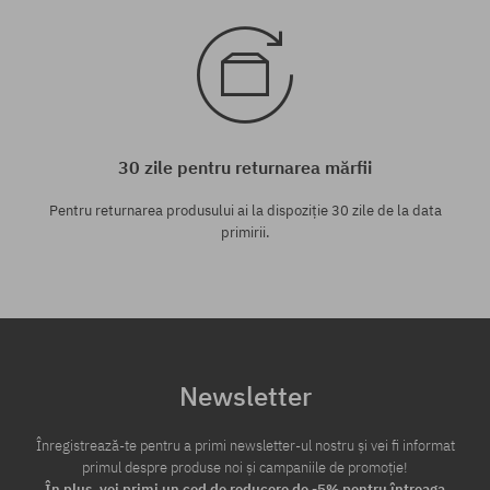
30 zile pentru returnarea mărfii
Pentru returnarea produsului ai la dispoziție 30 zile de la data
primirii.
Newsletter
Înregistrează-te pentru a primi newsletter-ul nostru și vei fi informat
primul despre produse noi și campaniile de promoție!
În plus, vei primi un cod de reducere de -5% pentru întreaga