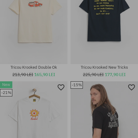
Tricou Krooked Double Ok
Tricou Krooked New Tricks
213,90 LEI
165,90 LEI
225,90 LEI
177,90 LEI
New
-15%
-21%
Mărimi existente:
Mărimi existente:
M; L; XL
M; L