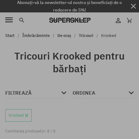
Abonați-vă la newsletter-ul nostru și beneficiați de o
reducere de 5%!
Start
Îmbrăcăminte
De oraș
Tricouri
Krooked
Tricouri Krooked pentru
bărbați
FILTREAZĂ
ORDINEA
Krooked
Cantitatea produselor: 8 / 8