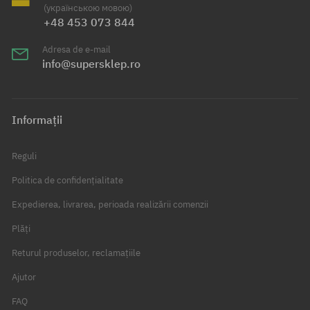
(українською мовою)
+48 453 073 844
Adresa de e-mail
info@supersklep.ro
Informații
Reguli
Politica de confidențialitate
Expedierea, livrarea, perioada realizării comenzii
Plăți
Returul produselor, reclamațiile
Ajutor
FAQ