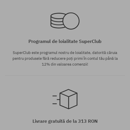
Mărimi existente:
Mărimi existente:
S; M; L; XL
M
Programul de loialitate SuperClub
SuperClub este programul nostru de loialitate, datorită căruia
pentru produsele fără reducere poți primi în contul tău până la
12% din valoarea comenzii!
Mărimi existente:
Mărimi existente:
S; M; L
S; M; L
Livrare gratuită de la 313 RON