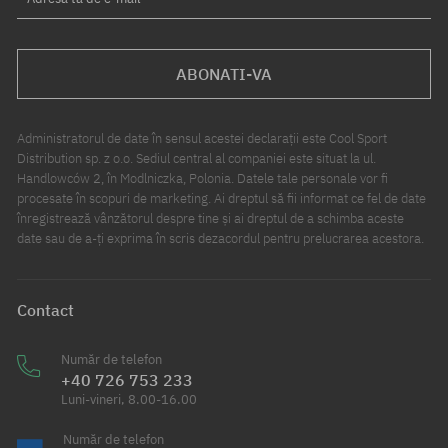
ABONATI-VA
Administratorul de date în sensul acestei declarații este Cool Sport
Distribution sp. z o.o. Sediul central al companiei este situat la ul.
Handlowców 2, în Modlniczka, Polonia. Datele tale personale vor fi
procesate în scopuri de marketing. Ai dreptul să fii informat ce fel de date
înregistrează vânzătorul despre tine și ai dreptul de a schimba aceste
date sau de a-ți exprima în scris dezacordul pentru prelucrarea acestora.
Contact
Număr de telefon
+40 726 753 233
Luni-vineri, 8.00-16.00
Număr de telefon