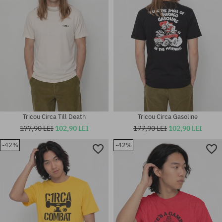
Tricou Circa Till Death
Tricou Circa Gasoline
177,90 LEI
102,90 LEI
177,90 LEI
102,90 LEI
-42%
-42%
Mărimi existente:
Mărimi existente:
M
S; M; L