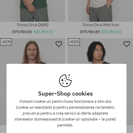
Tricou Circa QQRQ
Tricou Circa Mini Icon
177,90 LEI
102,90 LEI
177,90 LEI
102,90 LEI
-42%
-42%
Mărimi existente:
Mărimi existente:
M; XL
S; M; L
Super-Shop cookies
Folosim cookie-uri pentru buna funcționare a site-ului
(cookie-uri esențiale) și pentru personalizarea reclamelor,
precum și pentru a crea servicii și oferte adaptate
intereselor dumneavoastră (cookie-uri opționale – le puteți
permite).
Tricou Circa Shaman
Tricou Circa Mini Icon