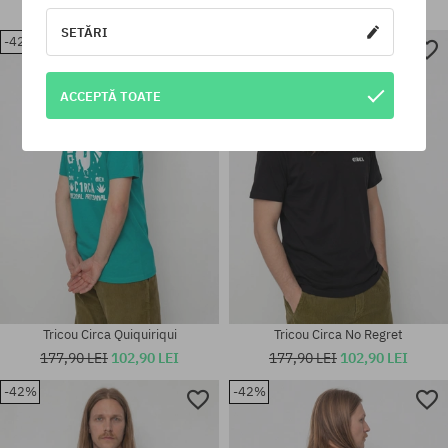
177,90 LEI
102,90 LEI
177,90 LEI
102,90 LEI
SETĂRI
-42%
-42%
Mărimi existente:
Mărimi existente:
S; M; L
S; M
ACCEPTĂ TOATE
Tricou Circa Quiquiriqui
Tricou Circa No Regret
177,90 LEI
102,90 LEI
177,90 LEI
102,90 LEI
-42%
-42%
Mărimi existente:
Mărimi existente:
S; M
S; M