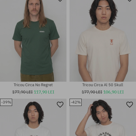
Mărimi existente:
Mărimi existente:
M; L; XL
S; M; L
Tricou Circa No Regret
Tricou Circa Al 50 Skull
177,90 LEI
117,90 LEI
177,90 LEI
106,90 LEI
-39%
-42%
Mărimi existente:
Mărimi existente:
S; M; L
S; M; L