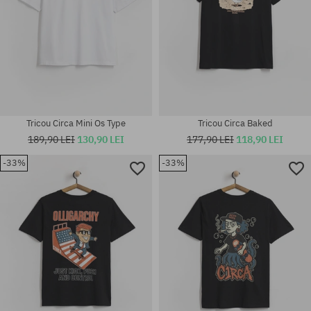
Tricou Circa Mini Os Type
Tricou Circa Baked
189,90 LEI
130,90 LEI
177,90 LEI
118,90 LEI
-33%
-33%
Mărimi existente:
Mărimi existente:
S; M
S; M; L; XL