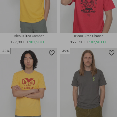
Tricou Circa Combat
Tricou Circa Chance
177,90 LEI
102,90 LEI
177,90 LEI
102,90 LEI
-42%
-39%
Mărimi existente:
Mărimi existente:
S; M
S; M; L