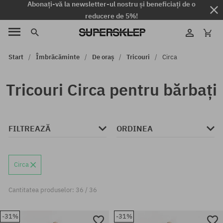
Abonați-vă la newsletter-ul nostru și beneficiați de o
reducere de 5%!
Start
Îmbrăcăminte
De oraș
Tricouri
Circa
Tricouri Circa pentru bărbați
FILTREAZĂ
ORDINEA
Circa
Cantitatea produselor: 36 / 36
-31%
-31%